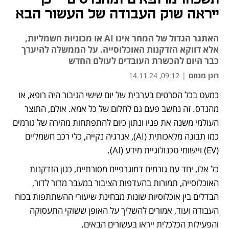
ייראה שוק העבודה של העשור הבא
האתגר הגדול של המחר אינו AI או מכוניות חשמליות,
אלא דווקא הזדקנות האוכלוסייה. על הממשלה להיערך
כבר היום להכשרת העובדים לעולם החדש
רונן מנחם
|
09:12, 14.11.24
כמעט בכל הסרטים בערבית של יום שישי הגיבור היה רופא, או 
מהנדס. זה נחשב פעם גם לחלום של כל אמא. אולם, התוצר 
העולמי משנה את פניו ונתון כיום להתפתחות מהירה של גורמים 
כמו תבונה מלאכותית (AI), אנרגיה נקייה, כלי רכב חשמליים 
(EV) ויישומי טכנולוגיית מידע (AI).
כל אלו, יחד עם גורמים דמוגרפיים מסורתיים, כגון הזדקנות 
האוכלוסייה, תמורות בהעדפות הציבור במעבר מדור לדור, 
הבדלים בין אוכלוסיות שונות מבחינת שיעורי ההשתתפות בכוח 
העבודה ועוד, אמורים להשליך על האופן ששוקי התעסוקה 
והפעילות הכלכלית ייראו בעשורים הבאים.