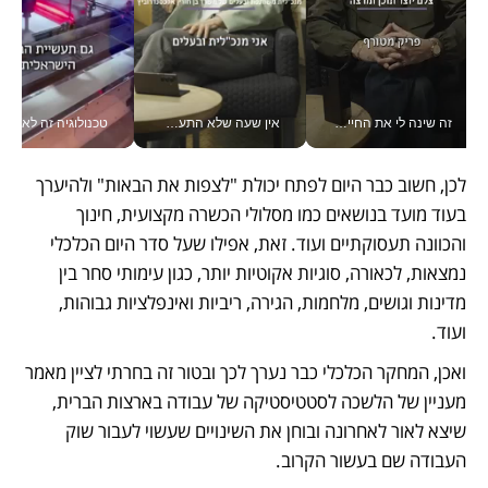
זה שינה לי את החיים: איך עידו איז'ק הופך את הסמארטפון לכלי צילום מקצועי_v
אין שעה שלא התעסקתי במשבר - טל אלכסנדרוביץ’ שגב מנהלת משברים תקשורתיים מכל מקום עם ה- Galaxy Z Fold8 Ultra שלה_v
טכנולוגיה זה לא רק בהייטק: גם תעשיי
לכן, חשוב כבר היום לפתח יכולת "לצפות את הבאות" ולהיערך 
בעוד מועד בנושאים כמו מסלולי הכשרה מקצועית, חינוך 
והכוונה תעסוקתיים ועוד. זאת, אפילו שעל סדר היום הכלכלי 
נמצאות, לכאורה, סוגיות אקוטיות יותר, כגון עימותי סחר בין 
מדינות וגושים, מלחמות, הגירה, ריביות ואינפלציות גבוהות, 
ועוד.
ואכן, המחקר הכלכלי כבר נערך לכך ובטור זה בחרתי לציין מאמר 
מעניין של הלשכה לסטטיסטיקה של עבודה בארצות הברית, 
שיצא לאור לאחרונה ובוחן את השינויים שעשוי לעבור שוק 
העבודה שם בעשור הקרוב.