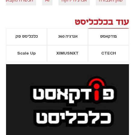
עוד בכלכליסט
פודקאסט
אנרגיה 360
כלכליסט טק
Scale Up
XIMUSNXT
CTECH
יסייה חדשה
נפתח בכרטיסייה חדשה