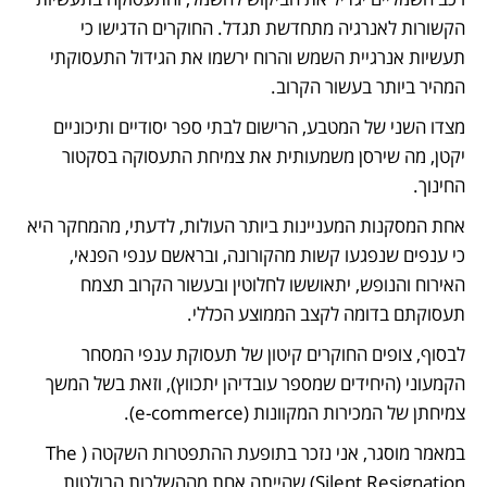
הקשורות לאנרגיה מתחדשת תגדל. החוקרים הדגישו כי 
תעשיות אנרגיית השמש והרוח ירשמו את הגידול התעסוקתי 
המהיר ביותר בעשור הקרוב.
מצדו השני של המטבע, הרישום לבתי ספר יסודיים ותיכוניים 
יקטן, מה שירסן משמעותית את צמיחת התעסוקה בסקטור 
החינוך.
אחת המסקנות המעניינות ביותר העולות, לדעתי, מהמחקר היא 
כי ענפים שנפגעו קשות מהקורונה, ובראשם ענפי הפנאי, 
האירוח והנופש, יתאוששו לחלוטין ובעשור הקרוב תצמח 
תעסוקתם בדומה לקצב הממוצע הכללי.
לבסוף, צופים החוקרים קיטון של תעסוקת ענפי המסחר 
הקמעוני (היחידים שמספר עובדיהן יתכווץ), וזאת בשל המשך 
צמיחתן של המכירות המקוונות (e-commerce).
במאמר מוסגר, אני נזכר בתופעת ההתפטרות השקטה (The 
Silent Resignation) שהייתה אחת מההשלכות הבולטות 