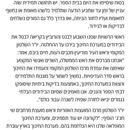
בטוח שיסיימו את היום בבית הספר. יש תחושה תמידית שזה 
עניין של זמן עד שתגיע הודעה שתלמיד כלשהו מאומת או נחשף 
למאומת ועליו לחזור הביתה, ואז בדרך כלל גם המורים נשלחים 
לבדיקות או לבידוד.
ראשי הרשויות שפנו השבוע לבנט והורוביץ בקריאה לבטל את 
הבידודים במערכת החינוך בירכו על ההחלטה. יו"ר השלטון 
המקומי וראש העיר מודיעין-מכבים-רעות, חיים ביבס, אמר: 
"אנחנו מברכים את ראש הממשלה, השרים ואנשי המקצוע 
שאימצו את עמדת מרכז השלטון המקומי והעמידו את החינוך 
בראש סדר העדיפויות. נמשיך לשמור על מוגנות התלמידים 
והצוות במערכת החינוך, באמצעות בדיקות ביתיות שיסופקו 
לבתי הספר והגנים. אנו מאמינים שסיום הבידודים הבלתי 
נגמרים יביאו לחזרה שפויה לשגרה עבור כולם".
יו"ר השלטון מרכז המועצות האזוריות וראש מועצת מרחבים שי 
חג'ג' הוסיף: "לקורונה יש עוד תסמינים, ומערכת החינוך 
המופלאה שלנו היא הנלחמת בהם. מערכת החינוך בארץ עוברת 