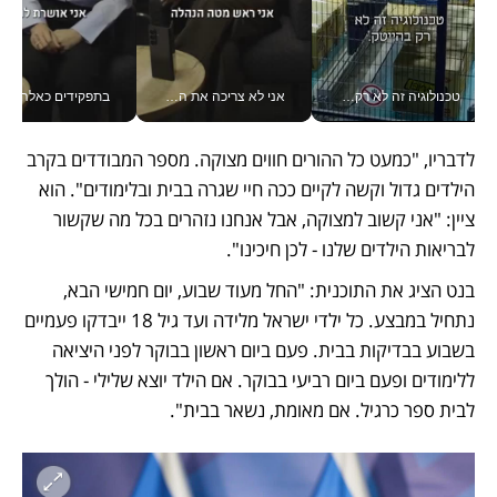
טכנולוגיה זה לא רק בהייטק: גם תעשיית המזון הישראלית מאמצת כלי AI, אוטומציה וניתוח דאטה בזמן אמת
אני לא צריכה את המשרד: רונית שרעבי-חדד מנהלת ארגון של 30000 עובדים מכל מקום_v
בתפקידים כאלה אי אפשר לח
לדבריו, "כמעט כל ההורים חווים מצוקה. מספר המבודדים בקרב 
הילדים גדול וקשה לקיים ככה חיי שגרה בבית ובלימודים". הוא 
ציין: "אני קשוב למצוקה, אבל אנחנו נזהרים בכל מה שקשור 
לבריאות הילדים שלנו - לכן חיכינו". 
בנט הציג את התוכנית: "החל מעוד שבוע, יום חמישי הבא, 
נתחיל במבצע. כל ילדי ישראל מלידה ועד גיל 18 ייבדקו פעמיים 
בשבוע בבדיקות בבית. פעם ביום ראשון בבוקר לפני היציאה 
ללימודים ופעם ביום רביעי בבוקר. אם הילד יוצא שלילי - הולך 
לבית ספר כרגיל. אם מאומת, נשאר בבית".