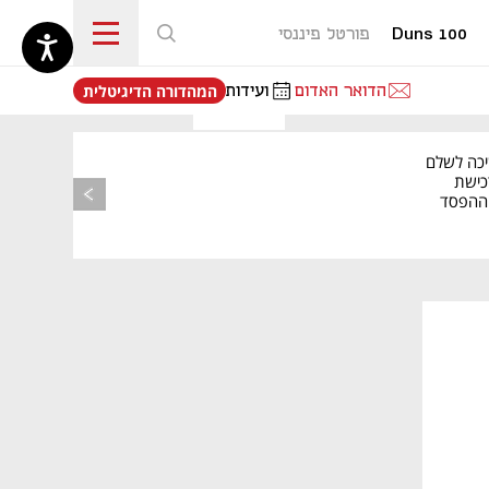
Duns 100
פורטל פיננסי
נפתח בכרטיסייה חדשה
הדואר האדום
ועידות
המהדורה הדיגיטלית
יכה לשלם
כישת
BASE: ההפסד
הרבעוני זינק ל-76