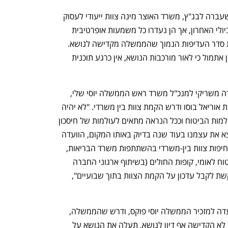
בעקבות עתירה של קופ"ח כללית בשנה שעברה לבג"ץ, משרד האוצר מינה צוות ייעודי לעסוק 
בנושא. אותו צוות פירסם מסקנות ביניים ביולי האחרון, אך הן נעדרו כל משמעות אופרטיבית 
ופיתרונות ברורים. הדו"ח בעיקר שיקף את סדר העדיפות הנמוך שהממשלה מקדישה לנושא. 
הממונה על שוק ההון עמית גל הודה בדיון אתמול כי לאור מורכבות הנושא, אין כרגע תוכנית 
בעקבות הדיון אתמול פנה היום יו"ר הוועדה משריקי למנכ"ל משרד ראש הממשלה יוסי שלי, 
לשר האוצר בצלאל סמוטריץ' ושר הבריאות אוריאל בוסו ודרש הקמת צוות בין משרדי. "לא יהיה 
מנוס מגיבוש פתרון אחר שאינו נמצא בעולמות הביטוח וככל הנראה מתאים לעולמות של חיסכון 
/ ביטוח סיעוד ממלכתי. על מנת שלא נמצא את עצמנו בעוד שנה בדיוק באותו המקום, הוועדה 
מבקשת ממשרד ראש הממשלה לכנס בדחיפות צוות בין-משרדי בהשתתפות משרד הבריאות, 
משרד האוצר, משרד הרווחה, המוסד לביטוח לאומי, קופות החולים (בשיתוף ארגוני החברה 
האזרחית) למציאת פתרונות. הוועדה מבקשת לקבל עדכון על הקמת הצוות בתוך שבועיים", 
בנוסף, משריקי פנה יחד עם כל חברי הוועדה למזכיר הממשלה יוסי פוקס, ודרש שהממשלה, 
שמאז התפרצות המשבר לפני כשנה וחצי לא הקדישה אף דיון לנושא, תעלה את הנושא על 