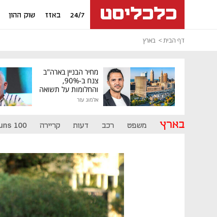
24/7
באזז
שוק ההון
דף הבית
בארץ
מחיר הבניין בארה"ב
צנח ב-90%,
והחלומות על תשואה
גבוהה התנפצו
אלמוג עזר
בארץ
משפט
רכב
דעות
קריירה
uns 100