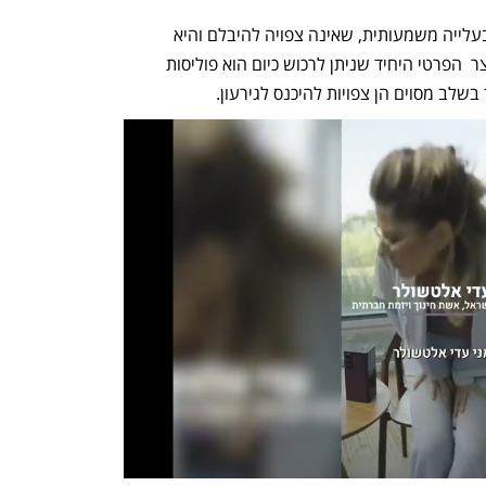
מספר החולים הסיעודיים בישראל נמצא בעלייה משמעותית, שאינה צפויה להיבלם והיא 
מבריחה את חברות הביטוח מהענף. המוצר  הפרטי היחיד שניתן לרכוש כיום הוא פוליסות 
שלב מסוים הן צפויות להיכנס לגירעון. 