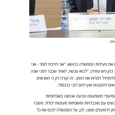
נסת
)
בדיון בוועדה ביקרו חברי הוועדה בחריפות את פעילות הממשלה בנושא. "אני חייבת לומר - אני 
מרגישה זלזול", אמרה חברת הכנסת מירב כהן (יש עתיד). "לבוא עכשיו, לאחר שכבר לפני שנה 
נפתח בכרטיסייה חדשה
נפתח בכרטיסייה חדשה
חתכו לאנשים 20% מהקצבה החודשית, ולהתחיל למרוח את הזמן - זה קורה רק כי האנשים 
ם להפגנות ואין להם לובי בכנסת". 
לכלכליסט אמר משריקי: "אובדן הביטחון הסיעודי משמעותו פגיעה אנושה באוכלוסיות 
המוחלשות והפגיעות ביותר – קשישים, אנשים עם מוגבלויות ומשפחות מעוטות יכולת. משבר 
הביטוח הסיעודי הוא משבר לאומי שלא ניתן להתעלם ממנו, לכן, על הממשלה לכנס את כל 