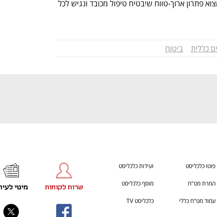
התכוננו לשלב הבא בצמיחה שלכם!
You're NXT
הגורמים הרלוונטיים, לפעול באחריות ולמצוא פתרון ארוך-טווח שיבטיח טיפול מכובד ונגיש לכל 
ם כללית
ביטוח
פוטו כלכליסט
ועידות כלכליסט
המרת מט"ח
מוסף כלכליסט
שרות לקוחות
מינוי לעית
עמוד מט"ח כללי
כלכליסט TV