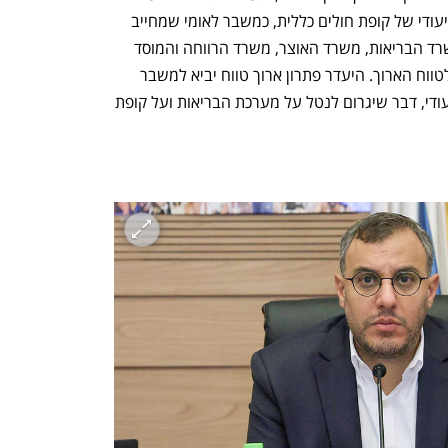
סדר יומה. "אנו רואים במשבר בביטוח הסיעודי של קופת חולים כללית, כמשבר לאומי שמחייב 
את הממשלה לכנס את כלל הגורמים במשרד הבריאות, משרד האוצר, משרד הרווחה והמוסד 
לביטוח לאומי, כדי למצוא פתרון הוליסטי לטווח הארוך. היעדר פתרון ארוך טווח יביא למשבר 
חריף בו לאזרחי ישראל לא יהיה מענה סיעודי, דבר שיגרום לנטל על מערכת הבריאות ועל קופת 