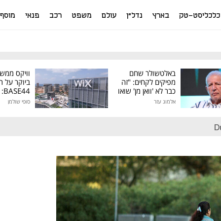
כלכליסט-טק
בארץ
נדל"ן
עולם
משפט
רכב
פנאי
מוסף
באלטשולר שחם
וויקס ממש
מפיקים לקחים: "זה
ביוקר על ר
כבר לא 'וואן מן' שואו
44
של גילעד"
אלמוג עזר
סופי שולמן
מיליון דולר
D