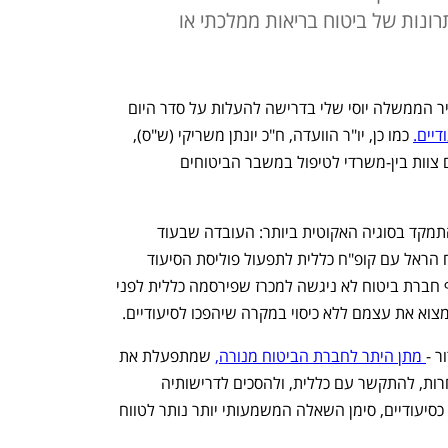
רונות של ביטוח בריאות ממלכתי או
חברי ועדת הבריאות של הכנסת פנו למזכיר הממשלה יוסי שלי בדרישה להעלות על סדר היום 
יים.
 כמו כן, יו"ר הוועדה, ח"כ יונתן משריקי (ש"ס), 
פנה למנכ"ל משרד רה"מ בדרישה להקיים צוות בין-משרדי לטיפול במשבר הביטוחים 
אתמול (ד') כינסה הוועדה דיון בנושא, שהתמקד בסוגיה האקוטית ביותר: העובדה שבעוד 
חודשיים בדיוק, ההסכם של חברת הביטוח הראל עם קופ"ח כללית לתפעול פוליסת הסיעוד 
הקבוצתית של הקופה יסתיים, ומכיוון שאף חברת ביטוח לא ניגשה למכרז שפירסמה כללית לפני 
ר -
 מתן היתר לחברת הביטוח מנורה,
 שמתפעלת את 
הביטוחים של שלושת קופות החולים האחרות, להתקשר עם כללית, ולהסכים לדרישותיה 
להקשיח את תנאי הזכאות להכרה בחולים כסיעודיים, סימן השאלה המשמעותי יותר נותר לטווח 