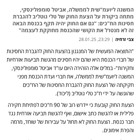
המשנה ליועמ"שית לממשלה, אביטל סומפולינסקי,
מתחה ביקורת על הצעת החוק של טלי גוטליב להגברת
חסינות הח"כים: “גם אם החוק יהיה תקף בכנסת הבאה
זה לא מנטרל את הקושי שהכנסת מחוקקת לעצמה"
צבי זרחיה
|
23:29, 28.01.25
"התוצאה המעשית של המנגנון בהצעת החוק להגברת החסינות 
נפתח בכרטיסייה חדשה
של חברי הכנסת היא שהם יהיו חסינים מהגשת תביעות אזרחיות 
וחקירות"- במלים אלה הזהירה היום עו"ד אביטל סומפולינסקי, 
המשנה ליועמ"שית לממשלה, את חברי ועדת הכנסת מפני 
חקיקתה של הצעת החוק להגברת החסינות של הח"כים 
שהוגשה על ידי ח"כ טלי גוטליב (ליכוד). 
הצעת החוק קובעת כי יידרש רוב של 90 ח"כים לפתיחת חקירה 
פלילית או להגשת כתב אישום, ואף להגשת תביעה אזרחית נגד 
חבר כנסת. הצעת החוק לא תחול על עבירות של שוחד, מרמה 
והפרת אימונים.