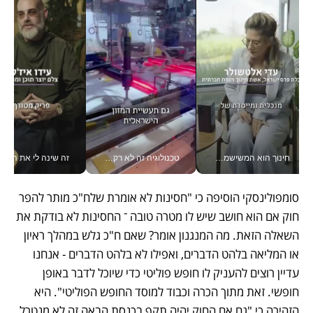
חינוך הוא המשישמה של החיים שלי - V
טכנולוגיה זה לא רק בהייטק: גם תעשיית המזון הישראלית מאמצת כלי AI, אוטומציה וניתוח דאטה בזמן אמת
זה שינה לי את החיים: 
סומפולינסקי הוסיפה כי "חסינות לא אומרת שלח"כ מותר להפר 
חוק אם הוא חושב שיש לו מטרה טובה ־ החסינות לא בודקת את 
השאלה הזאת. מה המנגנון אומר? שאם ח"כ גלש במהלך ראיון 
או המליאה בלהט הדברים, ואפילו לא בלהט הדברים - אנחנו 
עדיין רוצים להעניק לו חופש פוליטי כדי שיוכל לדבר באופן 
חופשי. זאת מתוך הכרה וכבוד למוסד החופש הפוליטי". היא 
הזהירה כי "גם אם החוק יהיה תקף בכנסת הבאה זה לא מנטרל 