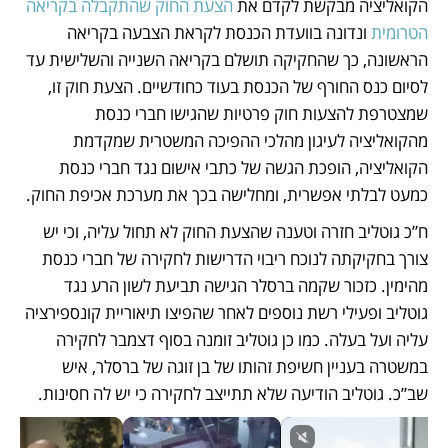
הקואליציה מבקשת לקדם את 
הצעת החוק שהתקבלה בקריאה 
הטרומית
 ונדונה בוועדת הכנסת לקראת הצבעה בקריאה 
הראשונה, כך שהחקיקה תושלם בקריאה השנייה והשלישית עד 
לסיום כנס החורף של הכנסת בעוד כחודשיים. הצעת חוק זו, 
שמצטרפת להצעות חוק פרטיות שהגישו חברי כנסת 
מהקואליציה לעיגון מהלכי ההפיכה המשטרית שמקדמת 
הקואליציה, הופכת הגשה של כתבי אישום נגד חברי כנסת 
כמעט לבלתי אפשרית, ומחלישה בכך את מערכת אכיפת החוק.
ח”כ גוטליב חזרה וטענה שהצעת החוק לא תחול עליה, וכי יש 
צורך בחקיקתה לנוכח ריבוי הדרישות לחקירה של חברי כנסת 
מהימין. כזכור שקמה ברסלר הגישה תביעת לשון הרע נגד 
גוטליב ופעילי רשת נוספים לאחר שהפיצו תיאוריית קונספירציה 
עליה ועל בעלה. כמו כן גוטליב זומנה בסוף דצמבר לחקירה 
במשטרה בעניין חשיפת זהותו של בן זוגה של ברסלר, איש 
שב”כ. גוטליב הודיעה שלא תתייצב לחקירה כי יש לה חסינות.