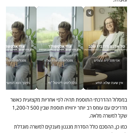
אין שעה שלא התעסקתי במשבר - טל אלכסנדרוביץ’ שגב מנהלת משברים תקשורתיים מכל מקום עם ה- Galaxy Z Fold8 Ultra שלה_v
כלכליסט דיגיטל "חינוך הוא המשימה של החיים שלי"_v
חינוך הוא המש
במסלול ההדרכתי התוספת תהיה לפי אחריות מקצועית כאשר 
מדריכים עם עומס רב יותר ירוויחו תוספת שבין 500 ל-1,200 
שקל למשרה מלאה.
כמו כן, ההסכם כולל הסדרת מנגנון מענקים למשרה מוגדלת 