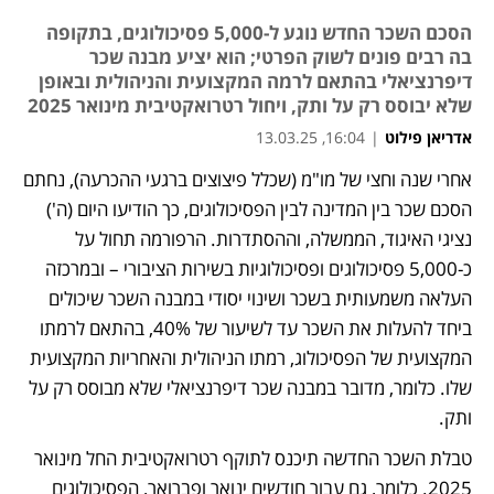
הסכם השכר החדש נוגע ל-5,000 פסיכולוגים, בתקופה
בה רבים פונים לשוק הפרטי; הוא יציע מבנה שכר
דיפרנציאלי בהתאם לרמה המקצועית והניהולית ובאופן
שלא יבוסס רק על ותק, ויחול רטרואקטיבית מינואר 2025
אדריאן פילוט
|
16:04, 13.03.25
אחרי שנה וחצי של מו"מ (שכלל פיצוצים ברגעי ההכרעה), נחתם 
נפתח בכרטיסייה חדשה
הסכם שכר בין המדינה לבין הפסיכולוגים, כך הודיעו היום (ה') 
נציגי האיגוד, הממשלה, וההסתדרות. הרפורמה תחול על 
כ-5,000 פסיכולוגים ופסיכולוגיות בשירות הציבורי – ובמרכזה 
העלאה משמעותית בשכר ושינוי יסודי במבנה השכר שיכולים 
ביחד להעלות את השכר עד לשיעור של 40%, בהתאם לרמתו 
המקצועית של הפסיכולוג, רמתו הניהולית והאחריות המקצועית 
שלו. כלומר, מדובר במבנה שכר דיפרנציאלי שלא מבוסס רק על 
ותק. 
טבלת השכר החדשה תיכנס לתוקף רטרואקטיבית החל מינואר 
2025. כלומר, גם עבור חודשים ינואר ופברואר, הפסיכולוגים 