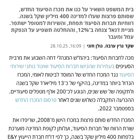
בית המשפט השאיר על כנו את מכרז הסיעוד החדש,
שסותם פרצות שעלו למדינה 400 מיליון שקל בשנה.
רווחיות חברות הסיעוד תפחת, והשירות למטופל ישתפר.
מניית דנאל צנחה ב־12%, וההחלטה תשפיע על הנפקת
עמל ומעבר
שקד גרין ערבה
,
גולן חזני
|
16:09, 28.10.25
מכה לחברות הסיעוד: ביהמ”ש המנהלי דחה השבוע את מרבית 
נפתח בכרטיסייה חדשה
נפתח בכרטיסייה חדשה
נפתח בכרטיסייה חדשה
הסעיפים 
בעתירות שהגישו חברות הסיעוד ואיגוד נותני שירותי 
הסיעוד
 נגד המכרז החדש של המוסד לביטוח לאומי, המכרז 
הגדול ביותר במדינה, בהיקף של כ־13 מיליארד שקל בשנה 
ולתקופה של שש שנים, הנוגע לכ־200 אלף מטפלים סיעודיים. 
ההכרעה התקבלה כשלוש שנים לאחר 
פרסום המכרז החדש
בספטמבר 2022. 
המכרז החדש סותם פרצות במכרז הישן מ־2008, שריפדו את 
שורת הרווח של חברות הסיעוד, ועלותן לקופת המדינה מוערכת 
בלפחות 400 מיליון שקל בשנה, כך לפי דו”ח חברת הייעוץ E&Y 