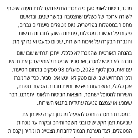
מנגד, ביטוח לאומי טען כי המכרז החדש נועד לתת מענה שיטתי 
לשורה ארוכה של כשלים שהצטברו במשך שנים, ובראשם 
מחסור במטפלות בפריפריה, גיוס מטפלים סיעודיים גברים, 
פיקוח על הכשרת מטפלות, פתיחת השוק לחברות חדשות 
והגברת הבקרה על איכות השירות, שכיום כמעט ואינה קיימת.
בהנחה תאורטית שהמכרז לא כלכלי, ייתכן תרחיש שבו שום 
חברה לא תיגש למכרז, ואז סביר שביטוח לאומי יעדכן את תנאיו. 
עם זאת, נכון לסוף 2023, פועלים 98 ספקים בתחום הסיעוד, 
ולכן התרחיש שבו שום ספק לא ייגש אינו סביר. ככל שהמכרז 
אכן כלכלי, המשמעות היא שרווחיות חברות הסיעוד תפחת, 
השירות למטופל ישתפר, והוצאות הביטוח הלאומי יתמתנו, דבר 
שימנע או יצמצם פגיעה עתידית בתנאי השירות.
 במסגרת המכרז הוחלט להפעיל מנגנון בקרה שיבחן את 
שביעות רצון הקשישים ובני משפחותיהם ובקרה על נוכחות 
המטפלים, לצד מערכת תגמול לחברות מצטיינות ומחירון קנסות 