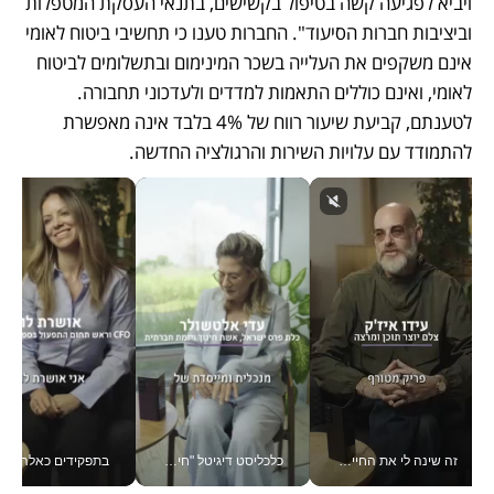
ויביא לפגיעה קשה בטיפול בקשישים, בתנאי העסקת המטפלות 
וביציבות חברות הסיעוד". החברות טענו כי תחשיבי ביטוח לאומי 
אינם משקפים את העלייה בשכר המינימום ובתשלומים לביטוח 
לאומי, ואינם כוללים התאמות למדדים ולעדכוני תחבורה. 
לטענתם, קביעת שיעור רווח של 4% בלבד אינה מאפשרת 
להתמודד עם עלויות השירות והרגולציה החדשה.
זה שינה לי את החיים: איך עידו איז'ק הופך את הסמארטפון לכלי צילום מקצועי_v
כלכליסט דיגיטל "חינוך הוא המשימה של החיים שלי"_v
בתפקידים כאלה אי אפשר לח