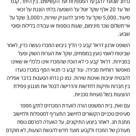
נרחב שנועד להגן על המטפלות ועל הקשישים. בין היתר, קנס 
של עד 20 אלף שקל יוטל על השפעה בלתי הוגנת על זכאי 
סיעוד, 5,000 שקל על סירוב להעניק שירות, ו־3,000 שקל על 
אי־תשלום שכר מינימום, שעות נוספות או עבודה בלילות וסופי 
שבוע.
השופט ארנון דראל קבע כי הליך גיבוש המכרז נעשה כדין, לאחר 
שביטוח לאומי נועץ במומחים, שקל את הערות השוק ופעל 
בסבירות. דראל קבע כי לא הוכח שהמכרז אינו כלכלי או שאינו 
מאפשר רווחיות סבירה. עוד קבע כי תנאי הסף במכרז נועדו 
להבטיח יציבות ואיכות שירות. כמו כן נדחו הטענות בדבר אפליה 
בין חברות ותיקות לחדשות והדרישה לבטל את מנגנון פסילת 
ההצעות בשל טעויות טכניות. 
עם זאת, בית המשפט הורה לוועדת המכרזים לתקן מספר 
סעיפים טכניים הקשורים לחישוב התעריף למטפלות ולחישוב 
מתנת חג. לאחר ביצוע התיקונים, על הוועדה לפרסם נוסח 
מעודכן של המכרז ולקבוע מועד חדש להגשת הצעות, לא מוקדם 