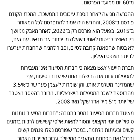
מ־60 יום ממועד הפרסום.
ההכרעה מגיעה לאחר מסכת עיכובים מתמשכת. המכרז הקודם 
פורסם ב־2008, והחדש היה אמור להתפרסם לכל המאוחר 
ב־2015. בפועל הוא פורסם רק ב־2022, לאחר מאבק ממושך 
בין האוצר לביטוח לאומי בשאלה מי יכתוב את תנאיו. עם זאת, 
לא בטוח שהסאגה קרובה לסיום, וסביר להניח שהחברות יערערו 
לבית המשפט העליון.
חברת הייעוץ E&Y מצאה כי חברות הסיעוד אינן מעבירות 
למטפלות זרות את התשלום החודשי עבור נסיעות, אף 
שהמדינה משלמת אותו, והן שומרות לעצמן פער של כ־3.5% 
מהתוספת לשכר המטפלות הישראליות. מדובר בהפסד מצטבר 
של יותר מ־5 מיליארד שקל מאז 2008.
מאיגוד חברות הסיעוד נמסר בתגובה: "חברות הסיעוד נותנות 
טיפול יום יומי מקצועי ומסור למאות אלפי קשישים לרבות בזמנים 
קשים ובעיתות מלחמה. במכרז שפורסם נפלו פגמים קשים 
ובכלל זאת הפחתת התעריף המשולם עבור השירות האמור 