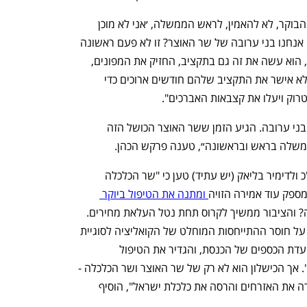
פרקש הכהן הוסיפה כי "שר האוצר מודיע הבוקר, לא להאמין, לראש הממשלה, ׳אני לא מוכן 
לטפל ביוקר המחיה אם לא תיכנס לרפיח׳. אנחנו בני ערובה של שר האוצר? זו לא פעם ראשונה 
ששר האוצר מחזיק את ישראל בני ערובה, הוא עשה את זה גם בתקציב, החזיק את המפונים, 
מינהלת תקומה ואת החיילים בני ערובה ולא אישר את התקציב שלהם חודשים ארוכים כדי 
רוק ויעלו את קצבאות האברכים". 
"שוב הבוקר הוא מחזיק את אזרחי ישראל בני ערובה. הגיע הזמן ששר האוצר הכושל הזה 
משלה בראש ובראשונה״, טענה פרקש הכהן.
ואילו מרכז האופוזיציה בוועדת הכספים ח"כ ולדימיר בליאק (יש עתיד) טען כי "שר הכלכלה 
ספק עוד אמירה הזויה
 ומתנה את הטיפול ביוקר 
 מה זה הדבר הזה? והציבור ממשיך לקרוס תחת נטל העלאת מחירים. 
אז לאחר שזעקתי הבוקר בוועדת הכספים על חוסר ההתייחסות המוחלט של הקואליציה לסוגיית 
יוקר המחיה, גפני לפתע נזכר כי הוא יו"ר ועדת הכספים של הכנסת, והגדיר את הטיפול 
הממשלתי ביוקר המחיה כ-'כישלון מוחלט'. אך הכישלון הוא לא רק של שר האוצר ושר הכלכלה - 
אלא כלל חברי קואליציית המחדל שהפקירה את האזרחים והרסה את כלכלת ישראל", הוסיף 