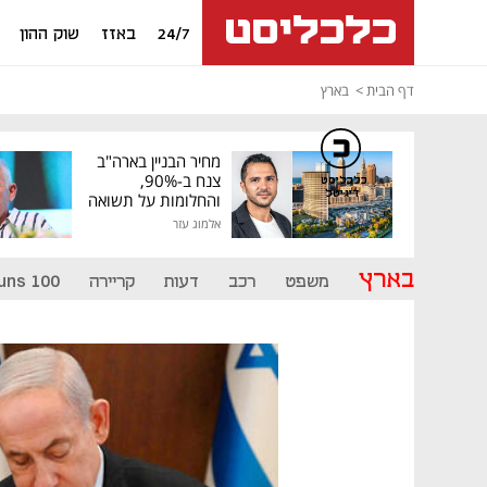
24/7
באזז
שוק ההון
דף הבית
בארץ
מחיר הבניין בארה"ב
צנח ב-90%,
כלכליסט
דיגיטל
והחלומות על תשואה
גבוהה התנפצו
אלמוג עזר
בארץ
משפט
רכב
דעות
קריירה
uns 100