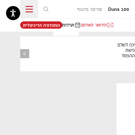
Duns 100
פורטל פיננסי
נפתח בכרטיסייה חדשה
הדואר האדום
ועידות
המהדורה הדיגיטלית
יכה לשלם
כישת
BASE: ההפסד
הרבעוני זינק ל-76