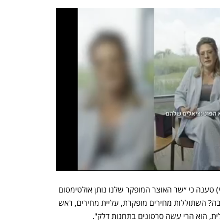
ח״כ אורית פרקש הכהן (המחנה הממלכתי) טענה כי ״שר האוצר המופקר שלנו נותן אולטימטום 
לאזרחי ישראל? את מי אתה עושה בן ערובה? השתוללות מחירים מופקרת, עליית מחירים, ראש 
, הוא הרי עשה סרטונים בתחנות דלק".