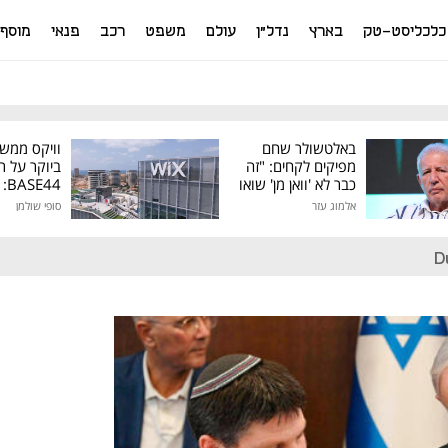
כלכליסט-טק
בארץ
נדל"ן
עולם
משפט
רכב
פנאי
מוסף
באלטשולר שחם
וויקס ממש
מפיקים לקחים: "זה
ביוקר על ר
כבר לא 'וואן מן' שואו
44
של גילעד"
אלמוג עזר
סופי שולמן
מיליון דולר
D