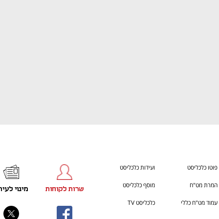
ענף במתח גבוה
מדברים כלכלה, עסקים ומה שב
פוטו כלכליסט
ועידות כלכליסט
המרת מט"ח
מוסף כלכליסט
שרות לקוחות
מינוי לעית
עמוד מט"ח כללי
כלכליסט TV