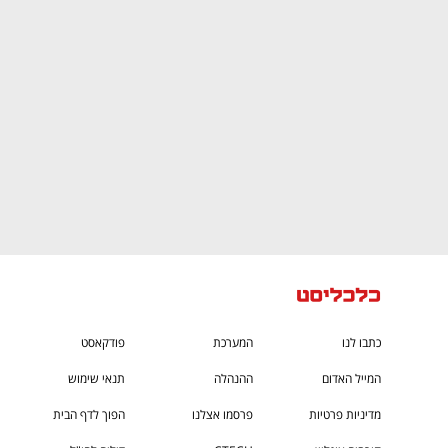
CTech – the
הבית של ההייטק הישראלי
כתבו לנו
המערכת
פודקאסט
המייל האדום
ההנהלה
תנאי שימוש
מדיניות פרטיות
פרסמו אצלנו
הפוך לדף הבית