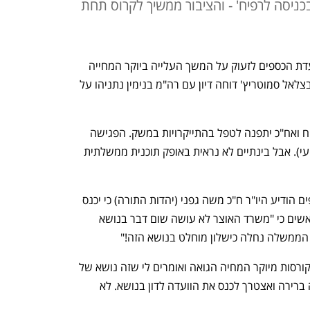
כניסה לרפיח' - והציבור ממשיך לקרוס תחת
בעיצומה של פגרת הפסח נזכרו היום בוועדת הכספים לזעוק על המשך העלייה ביוקר המחייה 
בישראל.  ובתוך כך התברר כי שר האוצר בצלאל סמוטריץ' דוחה דיון עם רה"מ בנימין נתניהו על 
סמוטריץ' הבהיר כי יש לטפל תחילה ברפיח ואח"כ יתפנה לטפל בהתייקרויות במשק. הפגישה 
בין השניים אמורה להתקיים מחר (יום רביעי). אבל בינתיים לא נראית באופק תוכנית ממשלתית 
בישיבת פגרה שקיימה הבוקר ועדת הכספים הודיע היו"ר ח"כ משה גפני (יהדות התורה) כי יכנס 
את הוועדה לדיון על יוקר המחייה. גפני האשים כי "משרד האוצר לא עושה שום דבר בנושא 
הממשלה נחלה כישלון מוחלט בנושא הזה!"
"אנשים לא גומרים את החודש, משפחות קורסות מיוקר המחיה הגואה ואומרים לי שזה נושא של 
ועדת הכלכלה, אבל אני חושב שלא תהייה ברירה ואצטרך לכנס את הוועדה לדון בנושא. לא 