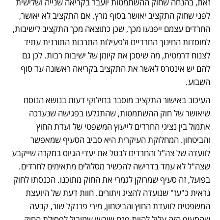
זאת, בהנחה שחוק ההשתמטות יועבר בקריאה שנייה ושלישית 
לפני שחוק התקציב יאושר בסוף מרץ. אם התקציב לא יאושר, 
החרדים עצמם ייפגעו מכך, שכן כתוצאה מכך התקציב לישיבות, 
למוסדות החינוך החרדיים ולפעילות התרבות התורנית עתיד 
לצנוח דרמטית, מה שיסכן את קיומן של ישיבות רבות. לכן גם 
להם יש אינטרס לאשר את התקציב בקריאה ראשונה עד סוף 
השבוע. 
העיכוב באישור התקציב מוסבר בחילוקי דעות בנושא הנוסח 
שיאושר של חוק ההשתמטות, שהתגלעו בפגישה שנערכה 
אתמול בין נציגי החרדים לייעוץ המשפטי של ועדת החוץ 
והביטחון. המחלוקת העיקרית היא סביב הסעיף שמאפשר 
לוועדה של צה"ל והחרדים לבטל את יעדי הגיוס במקרה שייקבע 
שצה"ל לא עמד בדרישה להכשיר מסלולים מתאימים לחרדים. 
בפועל, זה סעיף שמרוקן לגמרי את החוק מתוכנו. הכנסתו לחוק 
נראית כ"עז" שנועדה להציג ויתורים. חוות דעת של היועצת 
המשפטית לוועדת החוץ והביטחון, מירי פרנקל שור, קבעה 
שהסעיף הזה עלול להיות פגם שורשי שמוביל לפסילת החוק 