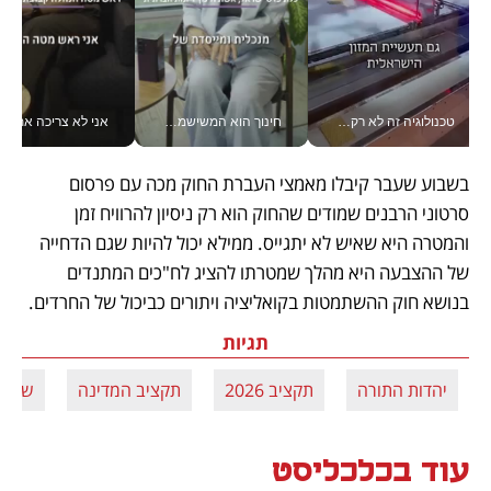
טכנולוגיה זה לא רק בהייטק: גם תעשיית המזון הישראלית מאמצת כלי AI, אוטומציה וניתוח דאטה בזמן אמת
חינוך הוא המשישמה של החיים שלי - V
אני לא צריכה את המשרד:
בשבוע שעבר קיבלו מאמצי העברת החוק מכה עם פרסום 
סרטוני הרבנים שמודים שהחוק הוא רק ניסיון להרוויח זמן 
והמטרה היא שאיש לא יתגייס. ממילא יכול להיות שגם הדחייה 
של ההצבעה היא מהלך שמטרתו להציג לח"כים המתנדים 
בנושא חוק ההשתמטות בקואליציה ויתורים כביכול של החרדים.
תגיות
יהדות התורה
תקציב 2026
תקציב המדינה
ש"ס
עוד בכלכליסט