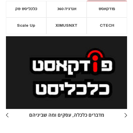
פודקאסט
אנרגיה 360
כלכליסט טק
Scale Up
XIMUSNXT
CTECH
יסייה חדשה
נפתח בכרטיסייה חדשה
מדברים כלכלה, עסקים ומה שביניהם