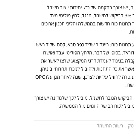
לפי תוכנית הפיתוח למשק החשמל של נגה, יש צורך בהקמה של כ־7 יחידות ייצור חשמל 
חדשות עד 2035 בשל עלייה ממוצעת של 3% בביקוש לחשמל. מנגד, לחץ פוליטי מצד 
תושבים וראשי ערים מוביל לעיכוב באישור תחנות כוח חדשות בממשלה והליכי תכנון ארוכים 
ח. 
במאי 2024 עלו להצבעה בממשלה ארבע תחנות כוח: ריינדיר שליד כפר סבא, קסם שליד ראש 
העין, הרחבת OPC שליד חדרה והרחבת דוראד. בסופו של דבר, הלחץ הפוליטי עבד ואושרו 
שתיים בלבד: קסם ודוראד. ההחלטה התקבלה בניגוד לעמדת דרגי המקצוע שרצו לאשר את 
כולן. חלק מדרגי המקצוע בממשלה רצו לאשר את כל התחנות ולהוביל למכרז תחרותי ביניהן, 
בעיקר בין קסם לריינדיר הסמוכות זו לזו, במטרה להוזיל עלויות לצרכן. שנה לאחר מכן עלו OPC 
רו. 
אי־אישור תחנות הכוח החדשות, ביחד עם הביקוש הגובר לחשמל, מוביל לכך שלמדינה יש צורך 
יל לכוח רב של היזמים מול הממשלה. 
טק
רשות החשמל