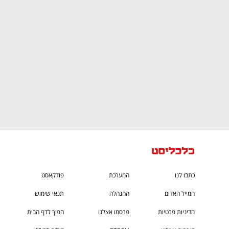
CTech – the
הבית של ההייטק הישראלי
כתבו לנו
המערכת
פודקאסט
המייל האדום
ההנהלה
תנאי שימוש
מדיניות פרטיות
פרסמו אצלנו
הפוך לדף הבית