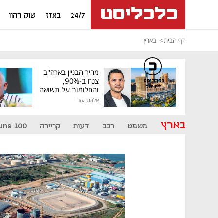
24/7
באזז
שוק ההון
דף הבית
בארץ
מחיר הבניין בארה"ב
צנח ב-90%,
כלכליסט
דיגיטל
והחלומות על תשואה
גבוהה התנפצו
אלמוג עזר
בארץ
משפט
רכב
דעות
קריירה
uns 100