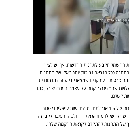
קשה להעריך מהי מידת ההתאמות שרשות החשמל תקבע לתחנות החדשות, אך יש לציין 
שבמכרז שורק העלויות של היזם להקמת התחנה ככל הנראה נמוכות יותר מאלו של התחנות 
האחרות. התחנות שמחכות לאסדרה הן יוזמה פרטית – שחקנים שמצאו קרקע וקידמו תוכנית 
להקמת תחנת כוח. המשמעות היא שיש עלויות שהמדינה לוקחת על עצמה במכרז שורק, כמו 
ת לשלם. 
באוגוסט קבעה רשות החשמל תעריף זמינות של 1.5 אג' לתחנות החדשות שיצליחו לסגור 
פיננסית, אך ציינו שלאחר התוצאות במכרז שורק ישקלו מחדש את ההחלטה. הסיבה לקביעה 
ורך של התחנות להתקדם לקראת ההקמה שלהן. 