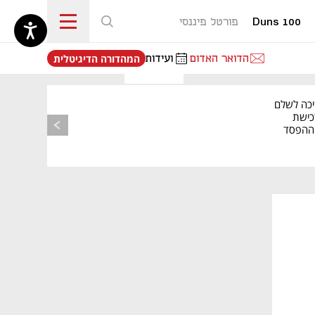
Duns 100
פורטל פיננסי
נפתח בכרטיסייה חדשה
הדואר האדום
ועידות
המהדורה הדיגיטלית
יכה לשלם
כישת
BASE: ההפסד
הרבעוני זינק ל-76