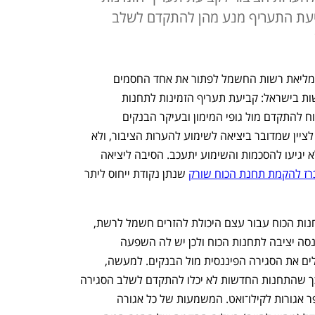
יעת התעריף מנע מהן להתקדם לשלב
ן
לאחר שנה וחצי של עיכובים, מחר צפויה מליאת רשות החשמל לפתור את אחד החסמים 
המשמעותיים בהקמת תחנות הכוח החדשות בישראל: קביעת תעריף הזמינות לתחנות 
החדשות. המהלך יאפשר ליזמי תחנות הכוח להתקדם מול גופי המימון ובעיקר הבנקים 
להשלמת הסגירה הפיננסית להקמתן. יש לציין שמדובר ביציאה לשימוע להערות הציבור, ולא 
בהחלטה סופית. כמו כן, ייתכן שבמליאה לא יגיעו להסכמות והשימוע יתעכב. הסיבה ליציאה 
רז להקמת תחנת הכוח שורק
 שנתן נקודת ייחוס ליתר 
תעריף הזמינות הוא תשלום שמקבלות תחנות הכוח עבור עצם היכולת להזרים חשמל לרשת, 
גם ללא ייצור החשמל בפועל. מדובר בהכנסה יציבה לתחנות הכוח ולכן יש לה השפעה 
משמעותית על היכולת של התחנות להשלים את הסגירה הפיננסית מול הבנקים. למעשה, 
העיכוב בקביעת תעריף הזמינות הוביל לכך שהתחנות החדשות לא יכלו להתקדם לשלב הסגירה 
הפיננסית. תעריף הזמינות נקבע לפי מספר אגורות לקילו־ואט. המשמעות של כל אגורה 