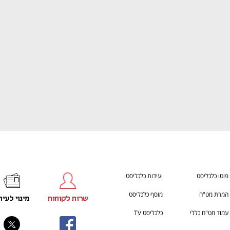
ענף במתח גבוה
מדברים כלכלה, עסקים ומה שב
פוטו כלכליסט
ועידות כלכליסט
המרת מט"ח
מוסף כלכליסט
שרות לקוחות
מינוי לעית
עמוד מט"ח כללי
כלכליסט TV