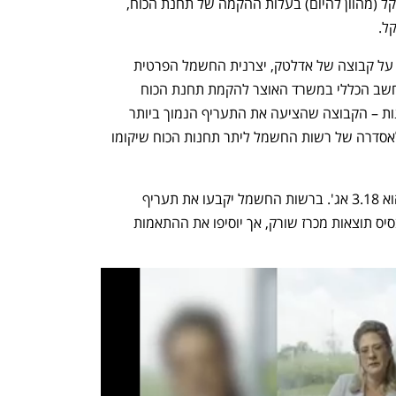
בתעריף הזמינות שווה 900-700 מיליון שקל (מהוון להיום) בעלות ההקמה של תחנת הכוח, 
הסיבה ליציאה לשימוע כעת היא ההכרזה על קבוצה של אדלטק, יצרנית החשמל הפרטית 
הגדולה בישראל, ומנורה כזוכות במכרז החשב הכללי במשרד האוצר להקמת תחנת הכוח 
בשורק. מכרז זה התבסס על תעריף הזמינות – הקבוצה שהציעה את התעריף הנמוך ביותר 
זכתה. בכך המכרז הוא מעין נקודת ייחוס לאסדרה של רשות החשמל ליתר תחנות הכוח שיקומו 
תעריף הזמינות שהציעו אדלטק ומנורה הוא 3.18 אג'. ברשות החשמל יקבעו את תעריף 
הזמינות לתחנות החדשות בהסתמך על בסיס תוצאות מכרז שורק, אך יוסיפו את ההתאמות 