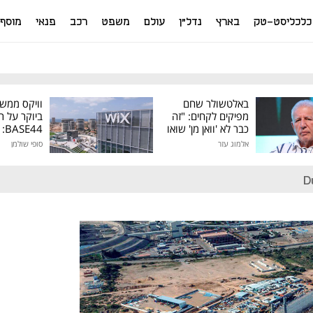
כלכליסט-טק
בארץ
נדל"ן
עולם
משפט
רכב
פנאי
מוסף
באלטשולר שחם
וויקס ממש
מפיקים לקחים: "זה
ביוקר על ר
כבר לא 'וואן מן' שואו
44
של גילעד"
אלמוג עזר
סופי שולמן
מיליון דולר
D