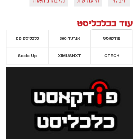
יריב לוין
היועמ"שית
גלי בהרב מיארה
עוד בכלכליסט
פודקאסט
אנרגיה 360
כלכליסט טק
Scale Up
XIMUSNXT
CTECH
יסייה חדשה
נפתח בכרטיסייה חדשה