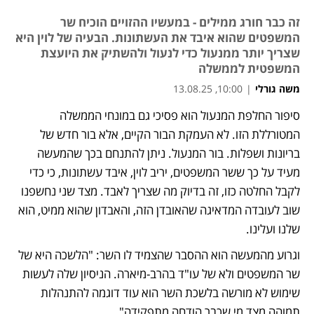
זה כבר חורג ממילים - במעשיו ההזויים הוכיח שר
המשפטים שהוא איבד את העשתונות. הבעיה של לוין היא
שצריך יותר ממנעול כדי לנעול ולהשתיק את היועצת
המשפטית לממשלה
משה גורלי
|
10:00, 13.08.25
סיפור החלפת המנעול הוא פסיכי גם במונחי הממשלה 
המטורללת הזו. לא העמקת הבור הקיים, אלא בור חדש של 
בריונות ושפלות. בור המנעול. ניתן להתנחם בכך שהמעשה 
מעיד על כך ששר המשפטים, יריב לוין, איבד עשתונות, כי כדי 
לקבל החלטה כזו, זה בדיוק מה שצריך לאבד. מצד שני נחשפנו 
שוב לעובדה המדאיגה שהאובדן הזה, והאבדון שהוא ממיט, הוא 
שלנו ועלינו.
וגרוע מהמעשה הוא ההסבר שהצמיד לו השר: "הלשכה היא של 
שר המשפטים ולא של עו"ד בהרב-מיארה. הניסיון שלה לעשות 
שימוש לא מורשה בלשכת השר הוא עוד דוגמה להתנהלות 
תמוהה מצד מי שכבר הודחה מתפקידה". 