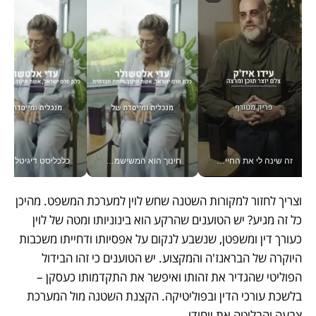
זה שינה לי את החיים: איך עידו איז'ק הופך את הסמארטפון לכלי צילום מקצועי_v
חינוך הוא המשישמה של החיים שלי - V
כלכליסט דיגיטל
וצריך לחזור למקורות השטנה שחש לוין למערכת המשפט. מהיכן 
כל זה מגיע? יש הטוענים שהרקע הוא בינוניותו ומטה של לוין 
כעורך דין ומשפטן, שנשבע לנקום על אפסיותו ודחייתו משכבות 
היוקרה של הבראנז'ה והמקצוע. יש הטוענים כי זהו הבידול 
הפוליטי שהגדיר את זהותו ואיפשר את התקדמותו כעסקן – 
בלשכת עורכי הדין ובפוליטיקה. הקצנת השטנה מול המערכת 
צבעה והבליטה את ייחודו.