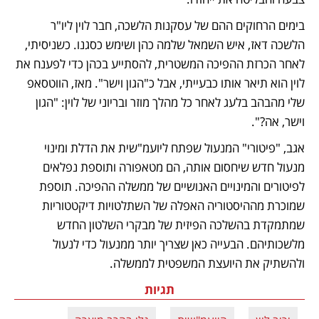
בימים הרחוקים ההם של עסקנות הלשכה, חבר לוין ליו"ר 
הלשכה דאז, איש השמאל שלמה כהן ושימש כסגנו. כשניסיתי, 
לאחר הכרזת ההפיכה המשטרית, להסתייע בכהן כדי לפענח את 
לוין הוא תיאר אותו כבעייתי, אבל כ"הגון וישר". מאז, הווטסאפ 
שלי מהבהב בלעג לאחר כל מהלך מוזר ובריוני של לוין: "הגון 
וישר, אה?". 
אגב, "פיטורי" המנעול שפתח ליועמ"שית את הדלת ומינוי 
מנעול חדש שיחסום אותה, הם מטאפורה ותוספת נפלאים 
לפיטורים והמינויים האנושיים של ממשלה ההפיכה. תוספת 
שמוכרת מההיסטוריה האפלה של השתלטויות דיקטטוריות 
שמתמקדת בהשלכה הפיזית של מבקרי השלטון החדש 
מלשכותיהם. הבעייה כאן שצריך יותר ממנעול כדי לנעול 
ולהשתיק את היועצת המשפטית לממשלה.  
תגיות