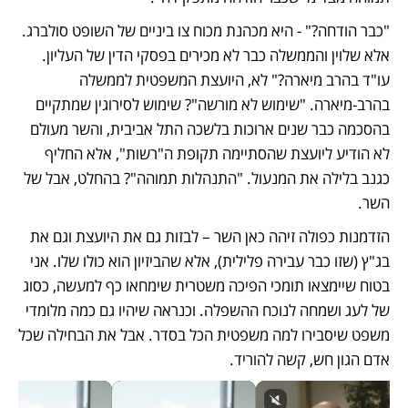
"כבר הודחה?" - היא מכהנת מכוח צו ביניים של השופט סולברג. 
אלא שלוין והממשלה כבר לא מכירים בפסקי הדין של העליון. 
עו"ד בהרב מיארה?" לא, היועצת המשפטית לממשלה 
בהרב-מיארה. "שימוש לא מורשה"? שימוש לסירוגין שמתקיים 
בהסכמה כבר שנים ארוכות בלשכה התל אביבית, והשר מעולם 
לא הודיע ליועצת שהסתיימה תקופת ה"רשות", אלא החליף 
כגנב בלילה את המנעול. "התנהלות תמוהה"? בהחלט, אבל של 
השר.
הזדמנות כפולה זיהה כאן השר – לבזות גם את היועצת וגם את 
בג"ץ (שזו כבר עבירה פלילית), אלא שהביזיון הוא כולו שלו. אני 
בטוח שיימצאו תומכי הפיכה משטרית שימחאו כף למעשה, כסוג 
של לעג ושמחה לנוכח ההשפלה. וכנראה שיהיו גם כמה מלומדי 
משפט שיסבירו למה משפטית הכל בסדר. אבל את הבחילה שכל 
אדם הגון חש, קשה להוריד.