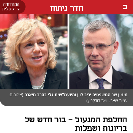
המהדורה
חדר ניתוח
הדיגיטלית
מימין שר המשפטים יריב לוין והיועמ"שית גלי בהרב מיארה
(צילומים:
עמית שאבי, יואב דודקביץ)
החלפת המנעול – בור חדש של
בריונות ושפלות