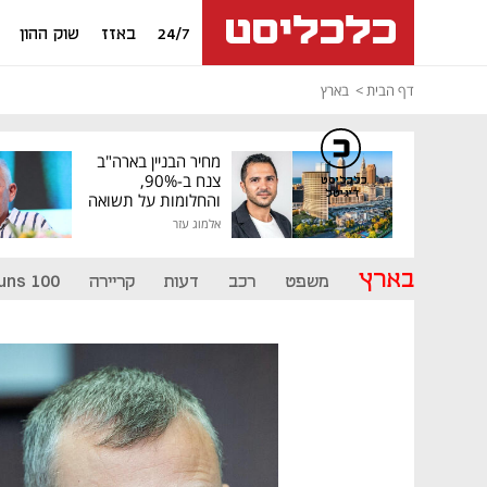
24/7
באזז
שוק ההון
דף הבית
בארץ
מחיר הבניין בארה"ב
צנח ב-90%,
כלכליסט
דיגיטל
והחלומות על תשואה
גבוהה התנפצו
אלמוג עזר
בארץ
משפט
רכב
דעות
קריירה
uns 100