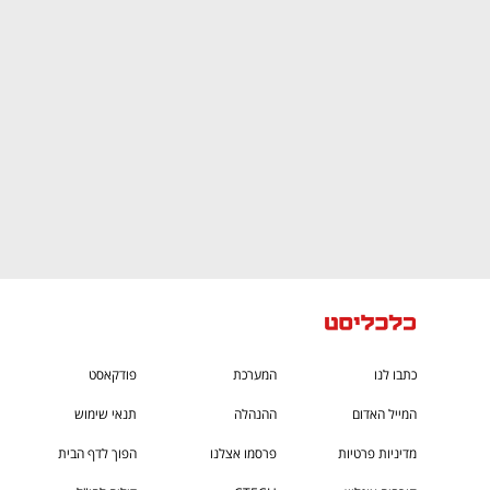
CTech – the
הבית של ההייטק הישראלי
כתבו לנו
המערכת
פודקאסט
המייל האדום
ההנהלה
תנאי שימוש
מדיניות פרטיות
פרסמו אצלנו
הפוך לדף הבית