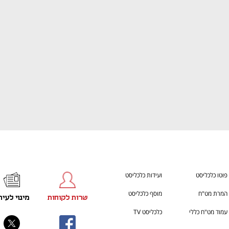
ענף במתח גבוה
מדברים כלכלה, עסקים ומה שב
פוטו כלכליסט
ועידות כלכליסט
המרת מט"ח
מוסף כלכליסט
שרות לקוחות
מינוי לעית
עמוד מט"ח כללי
כלכליסט TV