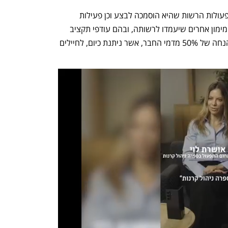
 עוד מוצע להסמיך את הלשכה לממן את פעולות הרשות שהיא הוסמכה לבצע וכן פעילות 
תרבות ופנאי לרווחת עורכי הדין ממקורות מימון אחרים שיעמדו לרשותה, ובהם עודפי תקציב 
ותשלומי רשות. עוד מוצע לעגן בחקיקה הנחה של 50% מדמי החבר, אשר ניתנת כיום, לחיילים 