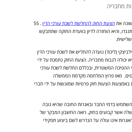
ות מחבריה
ונה את 
הצעת החוק להחלשת לשכת עורכי הדין
 . 55 
חברי כנסת תמכו בהצעה, אל מול 53 שהתנגדו, והיא הוחזרה לדיון בוועדת החוקה שתתבקש 
לישית.  
 הצעת החוק שהוגשה על ידי ח"כ חנוך מילביצקי (ליכוד) נועדה להחליש את לשכת עורכי הדין 
דרך פגיעה בכיסה, ובגובה דמי החבר שהיא יכולה לגבות מחבריה. הצעת החוק נתמכת על ידי 
שר המשפטים יריב לוין שמוביל את מהלכי ההפיכה המשטרית, ובכללם החלשת לשכת עורכי 
הדין, שלה 2 נציגים בוועדה לבחירת שופטים.  מאז פרוץ המלחמה מקדמת הממשלה 
והקואליציה את מהלכי ההפיכה המשטרית באמצעות הצעות חוק פרטיות שמוגשות על ידי חברי 
לפי הצעת החוק לשכת עורכי הדין תוכל להשתמש בדמי החבר ובאגרות החובה שהיא גובה 
מחבריה כדי לממן רק את תפקידי החובה שלה אשר קבועים בחוק. רואה החשבון המבקר של 
הלשכה יידרש לאשר כי סכום דמי החבר והאגרות אינו עולה על הנדרש לשם ביצוע תפקידי 