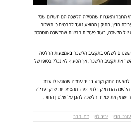
בדברי ההסבר להצעה נכתב: "מאחר שדמי החבר והאגרות שמטילה הלשכה הם תשלום שכל 
עורך דין חייב לשלם כדי לעסוק במקצוע עריכת הדין, התיקון המוצע נועד להבטיח כי תשלום 
חובה זה ישמש רק לביצוע תפקידי החובה של הלשכה, בעוד פעולות הרשות שהלשכה מוסמכת 
בתחילה ביקש מילביצקי לאפשר לשר המשפטים לשלוט בתקציב הלשכה באמצעות החלטה 
שלפיה חשב משרד המשפטים יתבקש לאשר את תקציב הלשכה, אך הסעיף לא נכלל בסופו של 
נשיא לשכת עורכי הדין  עמית בכר התנגד להצעת החוק וקבע בנייר עמדה שהוגש לוועדת 
החוקה כי התפקידים הציבוריים שממלאת הלשכה הם חלק בלתי נפרד מהסמכויות שנקבעו לה 
ר ישתק את יכולת  הלשכה להגן על שלטון החוק. 
ורכי הדין
יריב לוין
דמי חבר