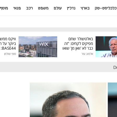
כלכליסט-טק
בארץ
נדל"ן
עולם
משפט
רכב
פנאי
מוסף
באלטשולר שחם
וויקס ממש
מפיקים לקחים: "זה
ביוקר על ר
כבר לא 'וואן מן' שואו
44
של גילעד"
אלמוג עזר
סופי שולמן
מיליון דולר
D