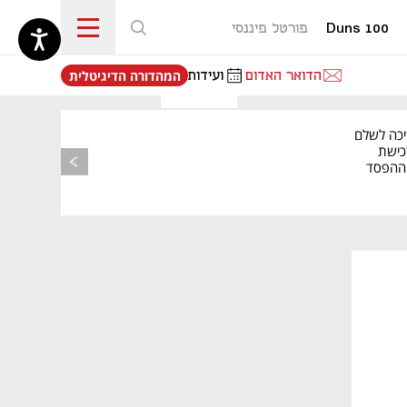
Duns 100
פורטל פיננסי
נפתח בכרטיסייה חדשה
הדואר האדום
ועידות
המהדורה הדיגיטלית
יכה לשלם
כישת
BASE: ההפסד
הרבעוני זינק ל-76