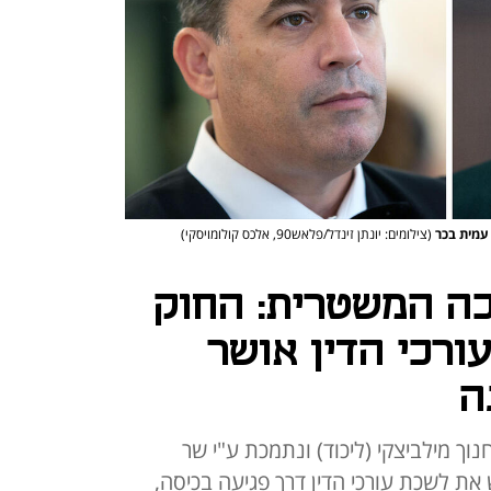
 עמית בכר
(צילומים: יונתן זינדל/פלאש90, אלכס קולומויסקי)
ה המשטרית: החוק
רכי הדין אושר
ה
וך מילביצקי (ליכוד) ונתמכת ע"י שר
 את לשכת עורכי הדין דרך פגיעה בכיסה,