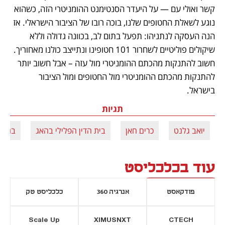
קשר ואולי עם — על היעדר הסנטימנט ההומניטרי הזה, כשהוא 
נוגע לשאלת החטופים שלנו, בוכה רובו של הציבור הישראלי. אז 
הנה העסקה לנתניהו: תפעל בתום לב, בכוונה גדולה וללא 
שיקולים פוליטיים לשחרור 101 חטופינו ונתייצב כולנו מאחוריך. 
חשוב להתנקות מהכתם ההומניטרי מול עזה – אבל חשוב יותר 
להתנקות מהכתם ההומניטרי מול החטופים ומול הציבור 
בישראל.
תגיות
יואב גלנט
כרים חאן
בית הדין הפלילי בהאג
בנימי
עוד בכלכליסט
פודקאסט
אנרגיה 360
כלכליסט טק
Scale Up
XIMUSNXT
CTECH