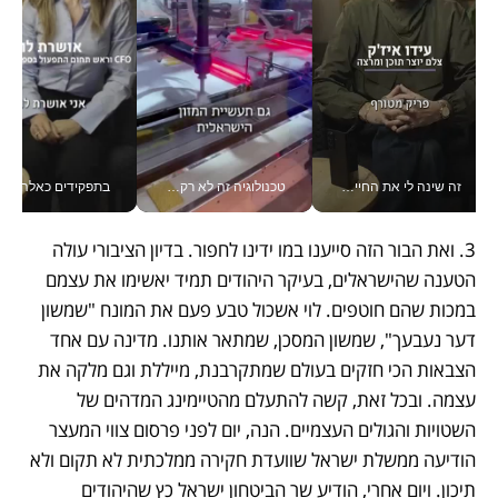
זה שינה לי את החיים: איך עידו איז'ק הופך את הסמארטפון לכלי צילום מקצועי_v
טכנולוגיה זה לא רק בהייטק: גם תעשיית המזון הישראלית מאמצת כלי AI, אוטומציה וניתוח דאטה בזמן אמת
בתפקידים כאלה אי אפשר לח
3. ואת הבור הזה סייענו במו ידינו לחפור. בדיון הציבורי עולה 
הטענה שהישראלים, בעיקר היהודים תמיד יאשימו את עצמם 
במכות שהם חוטפים. לוי אשכול טבע פעם את המונח "שמשון 
דער נעבעך", שמשון המסכן, שמתאר אותנו. מדינה עם אחד 
הצבאות הכי חזקים בעולם שמתקרבנת, מייללת וגם מלקה את 
עצמה. ובכל זאת, קשה להתעלם מהטיימינג המדהים של 
השטויות והגולים העצמיים. הנה, יום לפני פרסום צווי המעצר 
הודיעה ממשלת ישראל שוועדת חקירה ממלכתית לא תקום ולא 
תיכון. ויום אחרי, הודיע שר הביטחון ישראל כץ שהיהודים 