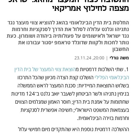
מצפה לחילוץ אמריקאי
החלטת בית הדין הבינלאומי בהאג להוציא צווי מעצר נגד
נתניהו וגלנט עלולה לסלול את הדרך לסנקציות וחרמות
נגד ישראל ולאישומים על פעולותיה ביהודה ושומרון. כעת
נותר לחכות ולקוות שדונלד טראמפ יסגור עבורנו את
החשבון
משה גורלי
|
20:00, 23.11.24
1. שתי השלכות דרמטיות מ
הוצאת צווי המעצר של בית הדין 
נפתח בכרטיסייה חדשה
נפתח בכרטיסייה חדשה
הבינלאומי הפלילי
 הושלכו קצת הצדה מכיוון שהכל התרכזו 
בשלוש התוצאות המיידיות: סכנת המעצר לראש הממשלה 
בנימין נתניהו ולשר הביטחון לשעבר יואב גלנט ב־124 מדינות 
שחתומות על אמנת בית הדין; חוסר האמון שמגלמים הצווים 
בעצמאות המשפט הישראלי; חשיפה אפשרית לסנקציות 
וחרמות בזירה הבינלאומית.
ההשלכה דרמטית נוספת היא שהתקדים מיום חמישי עלול 