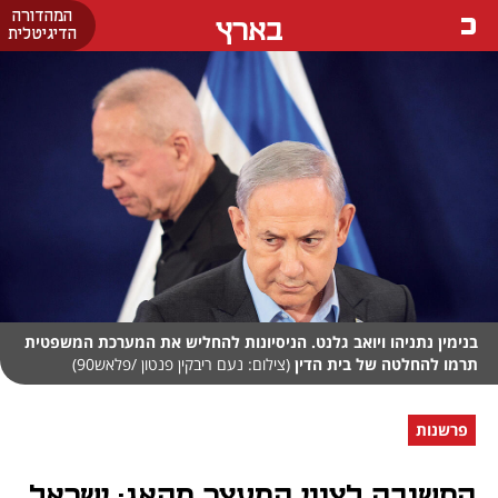
המהדורה
בארץ
הדיגיטלית
בנימין נתניהו ויואב גלנט. הניסיונות להחליש את המערכת המשפטית
תרמו להחלטה של בית הדין
(צילום: נעם ריבקין פנטון /פלאש90)
פרשנות
התשובה לצווי המעצר מהאג: ישראל