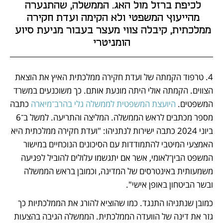
לכיפת ברזל מול האג. הממשלה, שהתנערה 
מהייעוץ המשפטי ולא הקימה ועדת חקירה 
ממלכתית, קיבלה צווי מעצר בעבור מניעת סיוע 
הומניטרי
4. טרפוד הקמתה של ועדת חקירה ממלכתית האיץ את הוצאת 
הצווים. הקמתה אולי היתה מונעת אותם. כך משוכנעים במשרד 
המשפטים. 
היועצת המשפטית לממשלה גלי בהרב־מיארה
 כתבה 
מספר מכתבים לראש הממשלה. המליצה והתריעה. למשל ב־6 
ביוני 2024 כתבה ישירות לנתניהו: "ועדת חקירה ממלכתית היא 
האמצעי המיטבי להתמודדות עם הסיכונים הנוכחיים במישור 
המשפט הבין־לאומי, אשר אם יתגשמו עלולים להוביל לפגיעה 
משמעותית באינטרסים של המדינה, וכמובן בראש הממשלה 
ובשר הביטחון באופן אישי". 
כמובן שנתניהו התנגד. כמו שהוציא להורג את הממלכתיות כך 
גזר את דינה של הוועדה הממלכתית. הממשלה הגיבה בהצעות 