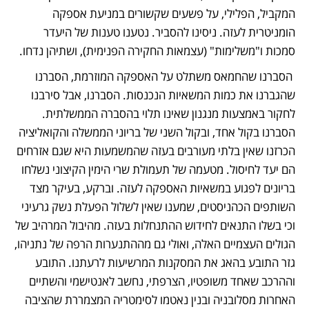
המקביל, הפלילי, על פשעים שקשורים במניעת אספקה 
הומניטרית לעזה. ניסינו להסביר. נטענו טענות של היעדר 
סמכות ו"משלימות" (עצמאות החקירה הפנימית), ושתיהן נדחו.
 הסברנו שהחמאס משתלט על האספקה המוזרמת, הסברנו 
שהגברנו את כמות המשאיות הנכנסות. הסברנו, אבל סירבנו 
לחקור באמצעות מנגנון שאינו תלוי בהסברה הממשלתית. 
הסברנו בקול אחד, ובקול השני של בריוני הממשלה והקואליציה 
הכרזנו שאין בלתי מעורבים בעזה שהמשמעות היא שגם אזרחים 
הם יעד לחיסול. מטעמה של תעמולת שרי הימין הקיצוני נשלחו 
בריונים לפגוע במשאיות האספקה לעזה. וברקע, בעיקר מצד 
השותפים הכהניסטים, שמענו שאין לשלול הפעלת נשק גרעיני 
וכי בשלו התנאים לחידוש ההתנחלות בעזה. מהיבול המרהיב של 
הגולים העצמיים האלה, ואולי גם מההתנערות הרפה של נתניהו, 
גזר התובע בהאג את המסקנות המרשיעות לרעתנו. התובע 
וההרכב שאחד משופטיו, הצרפתי, נחשב לאנטישמי והשתיים 
האחרות מסלובניה ובנין נאטמו לסימטריה המצמררת שהציבה 