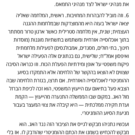
את מנהיגי ישראל לצד מנהיגי החמאס.
6. וזה מוביל להבהרות המחויבות. ראשית, המלחמה שאליה 
יצאה ישראל בעזה היא מהמוצדקות שבמלחמות ההגנה 
העצמית; שנית, אין מלחמה סטרילית כאשר ארגון טרור מסתתר 
בתוך אוכלוסייה אזרחית ומשתמש בתשתיות מוגנות (מוסדות 
חינוך, בתי חולים, מסגדים, אמבולנסים) לפעילות מלחמתית 
ואיפסון אמל"ח; שלישית, גם בנתונים אלה הפעילה ישראל 
פיקוח משפטי על אופן ומידתיות הפעלת הכוח. וזו כנראה הסיבה 
שצווים לא הוצאו בהקשר של הלחימה אלא התמקדו בסיוע 
ההומניטרי לאוכלוסייה האזרחית. אם תרצו, בגזרת הלחימה שבה 
הצבא פעל בתיאום עם הייעוץ המשפטי, הוא זכה לכיפת הברזל 
מול האג. במקום שבו הממשלה התנערה מהייעוץ — הקמת 
ועדת חקירה ממלכתית — היא קיבלה את צווי המעצר בעבור 
מניעת הסיוע ההומניטרי.
ועכשיו נתניהו מבקש לגייס את הציבור הזה נגד האג. הוא 
מבקש להכחיש בשמנו את הכתם ההומניטרי שהודבק לו. אז בלי 