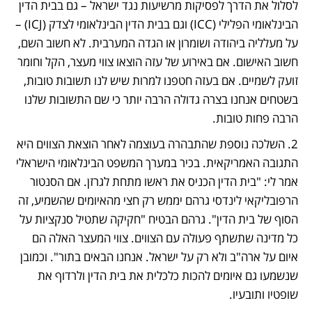
לסלול את הדרך לפסיקות מרשיעות נגד ישראל – גם בבית הדין 
הבינלאומי הפלילי (ICC) וגם בבית הדין הבינלאומי לצדק (ICJ) – 
על מעלליה ביהודה ושומרון או הגדה המערבית. לא חשוב השם, 
חשוב האישום. אם באירוע של עזה הוצאו צווי מעצר, הקל וחומר 
זועק לשמיים. אם בעזה חטפנו למרות שיש לנו תשובות טובות, 
בשטחים אנחנו בצרה גדולה הרבה יותר כי שם התשובות שלנו 
הרבה פחות טובות.
2. השלכה נוספת שהתבהרה בעוצמה לאחר הוצאת הצווים היא 
התגובה האמריקאית. בכיר במערך המשפט הבינלאומי הישראלי 
אמר לי: "בית הדין הכניס את ראשו מתחת לגרזן. אם הסנטור 
הרפובליקאי לינדסי גרהם יממש רק חצי מהאיומים שהשמיע, זה 
הסוף של בית הדין". גרהם הבטיח "חקיקה שתטיל סנקציות על 
כל מדינה שתשתף פעולה עם הצווים. צווי המעצר האלה הם 
איום על ארה"ב ולא רק על ישראל. אנחנו הבאים בתור". וכמובן 
שנשמעו גם איומים להכות כלכלית את בית הדין ולרדוף את 
שופטיו ותובעיו. 