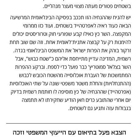
בשטחים פטורים מעתה מצווי מעצר מנהליים. 
יש להניח שההנחיה הזו תככב בפסיקה הבינלאומית המרשיעה 
הבאה כעוד ראיה לאפרטהייד בשטחים. ועוד כזו ממרומי 
המקפצה. השר כץ כאילו קבע שפורעי חוק וטרוריסטים יכולים 
להימנות רק על קבוצה אתנית־לאומית אחת. וזה שם שוב תחת 
זרקור בוהק את הפרות ישראל את המשפט הבינלאומי בגדה. 
רשמית, המדינה עדיין מתייחסת אליהם כ"שטח כבוש", אבל 
השר בצלאל סמוטריץ' כבר פועל כדי לספח. וברקע ההפרות 
המתמשכות של העברת אוכלוסייה מהשטח הכובש לכבוש 
(ההתנחלויות) והחלת משטר משפטי שונה על שתי האוכלוסיות 
(אפרטהייד) שההנחיה של כץ מוסיפה לו חותמת רשמית בדיוק 
יום אחרי שהתובע כרים חאן הודיע שחקירתו לא תתמצה 
בגבולות עזה ותגיע גם לשטחים.
הצבא פעל בתיאום עם הייעוץ המשפטי וזכה 