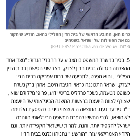
כרים חאן, התובע הראשי של בית הדין הפלילי בהאג. הודיע שיחקור 
גם את הפעילות של ישראל בשטחים

(
צילום:  REUTERS/ Piroschka van de Wouw
)
5. בכיר במשרד המשפטים מצביע על ההבדל הגדול: "מצד אחד 
ההצלחה הגדולה בבית הדין לצדק, ומצד שני הכישלון בבית הדין 
הפלילי". והוא מפרט. לתביעה של דרום אפריקה בבית הדין 
לצדק, ישראל התכוננה כראוי והגיבה היטב. אהרן ברק נשלח 
כשופט מטעמה, נשכר פרקליט בריטי ידוע, פרופ' מלקולם שואו, 
שצורף לצוות היועצת בראשות המשנה הבינלאומי של היועצת 
ד"ר גיל־עד נעם. התוצאה היא שצווי ביניים להפסקת הלחימה 
לא הוצאו, ולגבי החשש להפרת המשפט הבינלאומי הוזהרה 
ישראל להקפיד יותר. והנה, למרות שישראל הקפידה יותר, וגם 
הלחץ האמריקאי עזר, "הורשעו" נתניהו וגלנט בבית הדין 