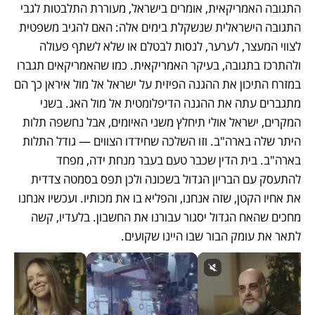
התגובה האמריקאית, אומרים בישראל, מעוררת התלבטות לגבי 
התגובה הישראלית שנשקלת בימים אלה: האם להגיב משפטית 
לצווי המעצר, לערער, לנסות לבטלם או שלא לשתף פעולה 
ולהתרכז בתגובה, בעיקר האמריקאית. כמו שהאמריקאים תגברו 
במזרח התיכון את ההגנה הפיזית על ישראל אל מול איראן כך הם 
מתגברים עתה את ההגנה הדיפלומטית אל מול האג. בשני 
המקרים, ישראל אולי תיחלץ משני האיומים, אבל נחשפה תלות 
היתר שלה בארה"ב. וזו השלכה שחידדו הצווים — גודל התלות 
בארה"ב. בית הדין שכבר טעם בעבר מנחת ידה, מפחד 
להתעסק עם הבריון הגדול בשכונה ולכן תפס בסמטה צדדית 
את אחיו הקטן, שזה אנחנו, והפליא בו את מכותיו. ועכשיו אנחנו 
מחכים שהאח הגדול יסגור עבורנו את החשבון. בלעדיו, קשה 
לתאר את עומק הבור שבו היינו שקועים.