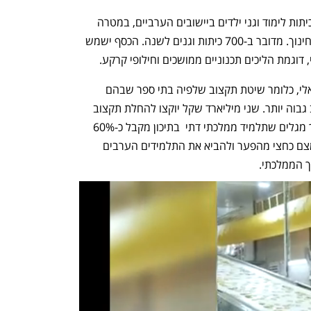
2.4 מיליארד שקלים יוקצו לבניית 3,500 כיתות לימוד וגני ילדים ביישובים הערביים, במטרה 
להביא לצמצום פערים בתחום תשתיות החינוך. מדובר ב-700 כיתות וגנים לשנה. הכסף ישמש 
 דוגמת הליכים תכנוניים ממושכים וחילופי קרקע.
6 מיליארד שקלים יוקצו לתקצוב דיפרנציאלי, כלומר שיטת תקצוב שלפיה בתי ספר שבהם 
תלמידים משכבות חלשות מקבלים תקציב גבוה יותר. שני מיליארד שקל יוקצו להחלת תקצוב 
דיפרנציאלי בתיכונים. נתוני משרד החינוך מגלים שתלמיד ממלכתי דתי  בתיכון מקבל כ-60% 
יותר מתלמיד ערבי. הסכומים אמורים לצמצם כחצי מהפער ולהביא את התלמידים הערבים 
ך הממלכתי.