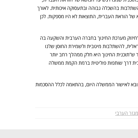
כיוון ששליטה בעברית היא תנאי בסיסי להשתלבות בהשכלה גבוהה ובתעסוקה איכותית. לאורך 
השנים, למרות שהושקעו תקציבים בנושא של הוראת העברית, התוצאות לא היו מספקות. לכן 
שרת החינוך יפעת שאשא ביטון אמרה ש"חיזוק מערכת החינוך בחברה הערבית והשקעה בה 
הם מפתח לצמצום הפערים בחברה הישראלית, להשתלבות מיטבית ולשמירת החוסן שלנו 
כמדינה". יו"ר רע"מ ח"כ מנסור עבאס אמר ש"תוכנית החינוך היא חלק ממהלך רחב יותר 
שאנחנו מובילים, להעצמת החברה הערבית דרך שותפות פוליטית ברמת הקמת ממשלה 
ממשרד האוצר נמסר: "החלטת החומש תובא לאישור הממשלה היום, בהתאמה לכלל ההסכמות 
גזר הערבי