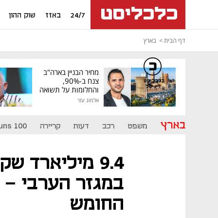
24/7
באזז
שוק ההון
דף הבית
בארץ
מחיר הבניין בארה"ב
צנח ב-90%,
כלכליסט
דיגיטל
והחלומות על תשואה
גבוהה התנפצו
אלמוג עזר
בארץ
משפט
רכב
דעות
קריירה
uns 100
9.4 מיליארד שק
במגזר הערבי - 
החומש