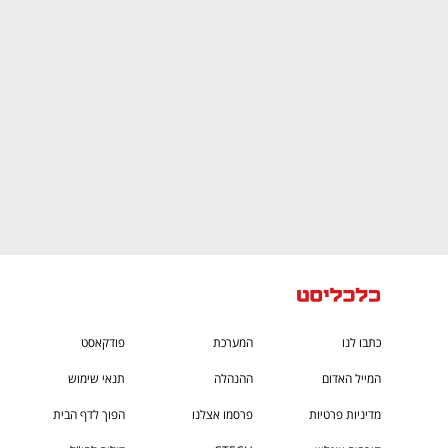
CTech – the
הבית של ההייטק הישראלי
כתבו לנו
המערכת
פודקאסט
המייל האדום
ההנהלה
תנאי שימוש
מדיניות פרטיות
פרסמו אצלנו
הפוך לדף הבית