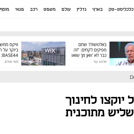
כלכליסט-טק
בארץ
נדל"ן
עולם
משפט
רכב
פנאי
מוסף
באלטשולר שחם
וויקס ממש
מפיקים לקחים: "זה
ביוקר על ר
כבר לא 'וואן מן' שואו
44
של גילעד"
אלמוג עזר
סופי שולמן
מיליון דולר
D
ל יוקצו לחינוך
שליש מתוכנית