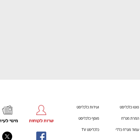
ענף במתח גבוה
מדברים כלכלה, עסקים ומה שב
פוטו כלכליסט
ועידות כלכליסט
המרת מט"ח
מוסף כלכליסט
שרות לקוחות
מינוי לעית
עמוד מט"ח כללי
כלכליסט TV