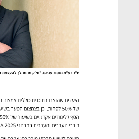
יו"ר רע"מ מנסור עבאס. "חלק מהמהלך להעצמת ה
דוברי העברית והערבית במבחני PISA 2025 ב-30% יחסית למבחני PISA 2018