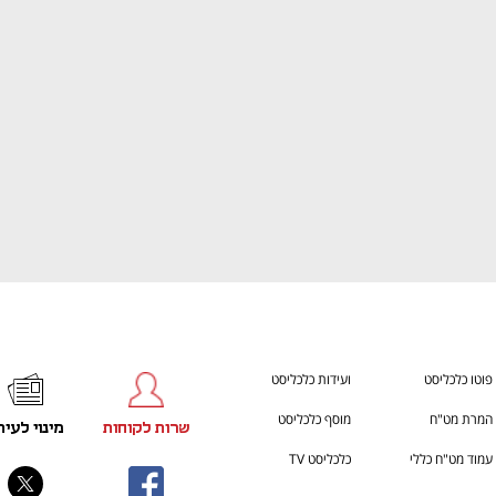
ענף במתח גבוה
מדברים כלכלה, עסקים ומה שב
פוטו כלכליסט
ועידות כלכליסט
המרת מט"ח
מוסף כלכליסט
שרות לקוחות
מינוי לעית
עמוד מט"ח כללי
כלכליסט TV