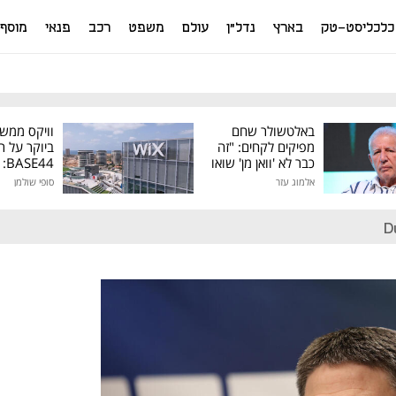
כלכליסט-טק
בארץ
נדל"ן
עולם
משפט
רכב
פנאי
מוסף
באלטשולר שחם
וויקס ממש
מפיקים לקחים: "זה
ביוקר על ר
כבר לא 'וואן מן' שואו
44
של גילעד"
אלמוג עזר
סופי שולמן
מיליון דולר
D