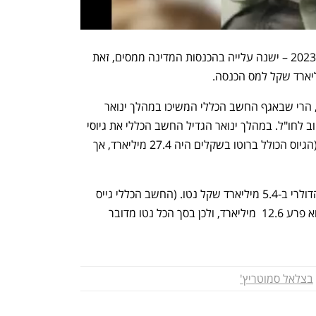
עם זאת, לעומת החודש הקודם – דצמבר 2023 – ישנה עלייה בהכנסות המדינה ממסים, זאת 
על אף שחודש זה הסתיים בעודף תקציבי, הרי שבאגף החשב הכללי המשיכו במהלך ינואר 
להגדיל את החוב המקומי ולהקטין את החוב לחו"ל. במהלך ינואר הגדיל החשב הכללי את גיוסי 
החוב בישראל ב-18.9 מיליארד שקל נטו (הגיוס הכולל ברוטו בשקלים היה 27.4 מיליארד, אך 
מצד שני, החשב הכללי הקטין את החוב הדולרי ב-5.4 מיליארד שקל נטו. (החשב הכללי גייס 
7.2 מיליארד שקל בדולרים (ברוטו), אך הוא פרע 12.6  מיליארד, ולכן בסך הכל נטו מדובר 
בצלאל סמוטריץ'