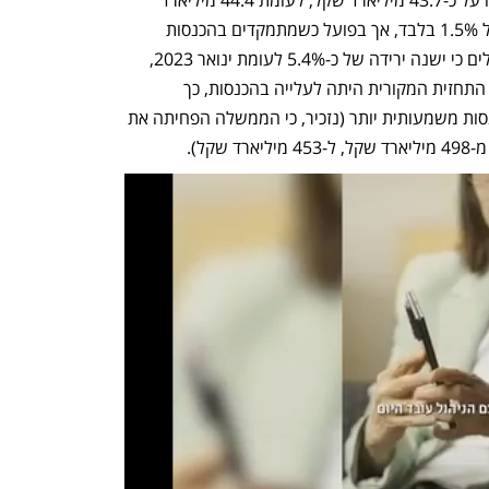
בינואר אשתקד. לכאורה מדובר בירידה של 1.5% בלבד, אך בפועל כשמתמקדים בהכנסות 
ממסים ומנכים את שיעור האינפלציה, מגלים כי ישנה ירידה של כ-5.4% לעומת ינואר 2023, 
זאת מבלי להכניס לתמונה את העובדה כי התחזית המקורית היתה לעלייה בהכנסות, כך 
שלעומת עולם ללא מלחמה הירידה בהכנסות משמעותית יותר (נזכיר, כי הממשלה הפחיתה את 