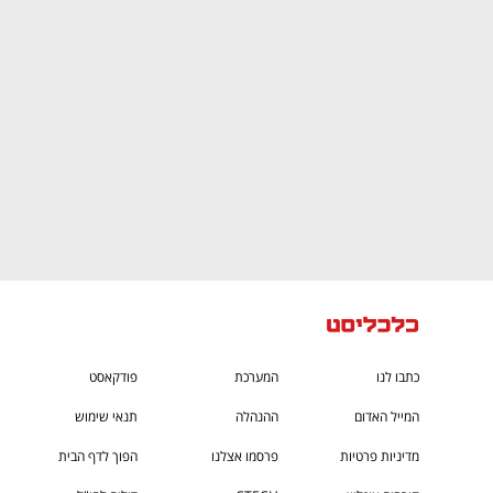
CTech – the
הבית של ההייטק הישראלי
כתבו לנו
המערכת
פודקאסט
המייל האדום
ההנהלה
תנאי שימוש
מדיניות פרטיות
פרסמו אצלנו
הפוך לדף הבית