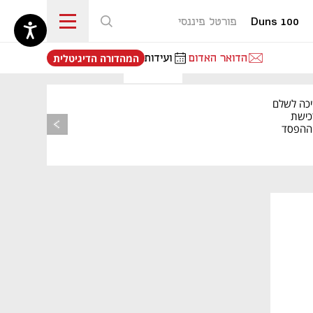
Duns 100
פורטל פיננסי
נפתח בכרטיסייה חדשה
הדואר האדום
ועידות
המהדורה הדיגיטלית
יכה לשלם
כישת
BASE: ההפסד
הרבעוני זינק ל-76