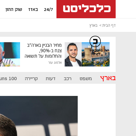
24/7
באזז
שוק ההון
דף הבית
בארץ
מחיר הבניין בארה"ב
צנח ב-90%,
כלכליסט
דיגיטל
והחלומות על תשואה
גבוהה התנפצו
אלמוג עזר
בארץ
משפט
רכב
דעות
קריירה
uns 100