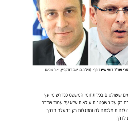
רי ועו"ד רועי שיינדורף 
(
צילומים: יואב דודקביץ, יאיר שגיא
)
האם השניים ראויים? אין מועמדים מושלמים ששולטים בכל תחומי המשפט כנדרש מיועץ 
משפטי ושופט עליון. לכן, הדגש אינו בהכרח רק על משפטנות עילאית אלא על עמוד שדרה 
ועמידה בלחצים ובעומסים, תכונות שקשה לזהות מלכתחילה ומתגלות רק במעלה הדרך. 
לדרך.