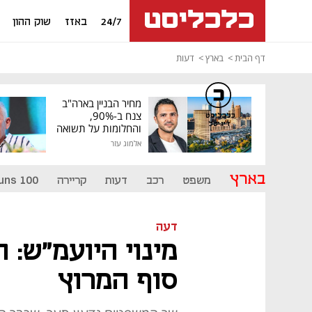
24/7
באזז
שוק ההון
דף הבית
בארץ
דעות
מחיר הבניין בארה"ב
צנח ב-90%,
כלכליסט
דיגיטל
והחלומות על תשואה
גבוהה התנפצו
אלמוג עזר
בארץ
משפט
רכב
דעות
קריירה
uns 100
דעה
מינוי היועמ"ש: 
סוף המרוץ