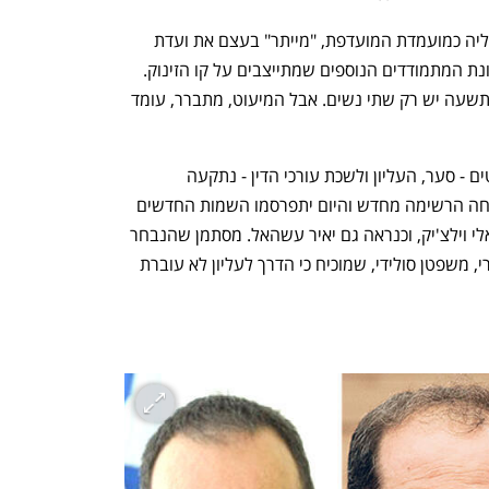
שר המשפטים גדעון סער, שכבר הודיע עליה כמועמדת המועדפת, "מייתר" בעצם את ועדת 
האיתור, את התחרות לתפקיד וגם את שמונת המתמודדים הנוספים שמתייצבים על קו הזינוק. 
שדולת הנשים התרעמה על כך שמתוך התשעה יש רק שתי נשים. אבל המיעוט, מתברר, עומד 
לאחר שהקואליציה בוועדה לבחירת שופטים - סער, העליון ולשכת עורכי הדין - נתקעה 
בהסכמות על מועמד הלשכה לעליון, נפתחה הרשימה מחדש והיום יתפרסמו השמות החדשים 
מלבד כשר: עוה"ד עפר ברטל, עפר צור, אלי וילצ'יק, וכנראה גם יאיר עשהאל. מסתמן שהנבחר 
יהיה כשר שמתמחה במשפט אזרחי־מסחרי, משפטן סולידי, שמוכיח כי הדרך לעליון לא עוברת 