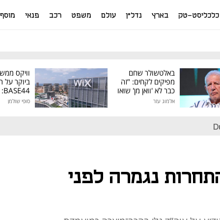
כלכליסט-טק
בארץ
נדל"ן
עולם
משפט
רכב
פנאי
מוסף
באלטשולר שחם
וויקס ממש
מפיקים לקחים: "זה
ביוקר על ר
כבר לא 'וואן מן' שואו
44
של גילעד"
אלמוג עזר
סופי שולמן
מיליון דולר
D
התחרות נגמרה לפני