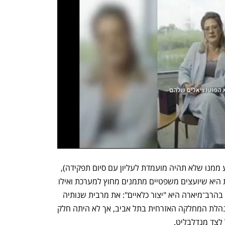
בהרב־מיארה, 62 (הגיל חשוב, כי משתמע ממנו שלא תהיה מועמדת לעליון עם סיום תפקידה), 
תהיה האישה הראשונה בתפקיד. המסורת היא שיועצים משפטיים מתמנים מחוץ למערכת ואילו 
פרקליטי מדינה באים מבפנים. מבחינה זו בהרב־מיארה היא "יצור כלאיים": את מרבית שנותיה 
הבכירות העבירה במשרד המשפטים, כמנהלת המחלקה האזרחית בתל אביב, אך לא היתה חלק 
לצד מנדלבליט.