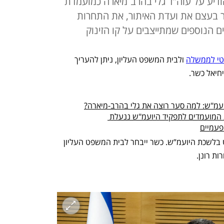
דיע על עוה”ד גלי בהרב־מיארה כמועמדת
ר בעצם את ועדת האיתור, את התחרות
 הנוספים שמתייצבים על קו הזינוק
טי לממשלה
 ולבית המשפט העליון, ניתן להעריך 
חיאל כשר. 
מ"ש: למה סער רוצה את גלי בהרב-מיארה?
 המועמדים לתפקיד היועמ"ש ננעלת 
פעמיים
בהרב־מיארה תחליף את אביחי מנדלבליט בלשכת היועמ”ש. כשר ייבחר לבית המשפט העליון 
ות רונן.