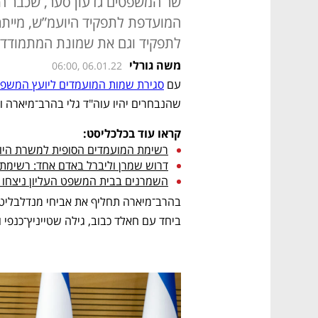
שר המשפטים גדעון סער, שכבר הו
המועדפת לתפקיד היועמ”ש, מיית
לתפקיד וגם את שמונת המתמודדים
משה גורלי
06:00, 06.01.22
עם 
סגירת שמות המועמדים ליועץ המשפ
שהנבחרים יהיו עוה"ד גלי בהרב־מיארה וי
קראו עוד בכלכליסט:
רשימת המועמדים הסופית למשרת היוע
דרוש שמרן וליברל באדם אחד: רשימת
השמרנים בבית המשפט העליון ניצחו 
ביחד עם חאלד כבוב, גילה שטייניץ־כנפי ור