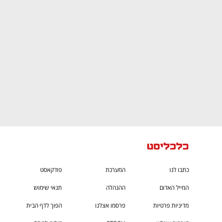
CTech – the
הבית של ההייטק הישראלי
כתבו לנו
המערכת
פודקאסט
המייל האדום
ההנהלה
תנאי שימוש
מדיניות פרטיות
פרסמו אצלנו
הפוך לדף הבית