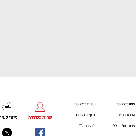
ענף במתח גבוה
מדברים כלכלה, עסקים ומה שב
פוטו כלכליסט
ועידות כלכליסט
המרת מט"ח
מוסף כלכליסט
שרות לקוחות
מינוי לעית
עמוד מט"ח כללי
כלכליסט TV