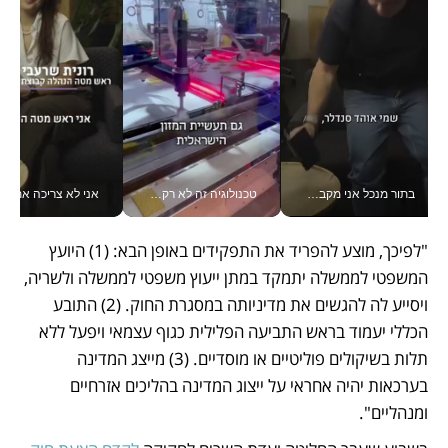
בתור מנכל אני מקבל מאות החלטות ביום, וה- Galaxy Z Fold8 Ultra עוזר לי לחתוך אותן מהר יותר_v
טכנולוגיה זה לא רק בהייטק: גם תעשיית המזון הישראלית מאמצת כלי AI, אוטומציה וניתוח דאטה בזמן אמת
אני לא צריכה את המשרד:
"לפיכך, מוצע להפריד את התפקידים באופן הבא: (1) היועץ 
המשפטי לממשלה יתמקד במתן ייעוץ משפטי לממשלה ולשריה, 
ויסייע לה להגשים את מדיניותה במסגרת החוק. (2) התובע 
הכללי יעמוד בראש התביעה הפלילית כגוף עצמאי ויפעל ללא 
תלות בשיקולים פוליטיים או מוסדיים. (3) מייצג המדינה 
בערכאות יהיה אחראי על ייצוג המדינה בהליכים אזרחיים 
ומנהליים". 