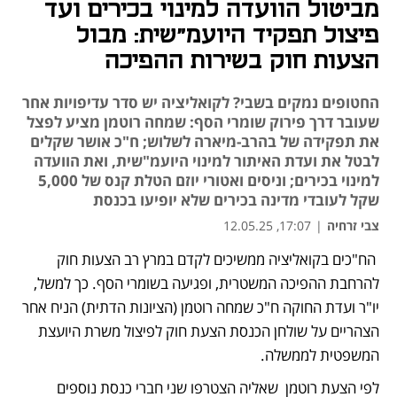
מביטול הוועדה למינוי בכירים ועד
פיצול תפקיד היועמ"שית: מבול
הצעות חוק בשירות ההפיכה
החטופים נמקים בשבי? לקואליציה יש סדר עדיפויות אחר
שעובר דרך פירוק שומרי הסף: שמחה רוטמן מציע לפצל
את תפקידה של בהרב-מיארה לשלוש; ח"כ אושר שקלים
לבטל את ועדת האיתור למינוי היועמ"שית, ואת הוועדה
למינוי בכירים; וניסים ואטורי יוזם הטלת קנס של 5,000
שקל לעובדי מדינה בכירים שלא יופיעו בכנסת
צבי זרחיה
|
17:07, 12.05.25
 הח"כים בקואליציה ממשיכים לקדם במרץ רב הצעות חוק 
נפתח בכרטיסייה חדשה
להרחבת ההפיכה המשטרית, ופגיעה בשומרי הסף. כך למשל, 
יו"ר ועדת החוקה ח"כ שמחה רוטמן (הציונות הדתית) הניח אחר 
הצהריים על שולחן הכנסת הצעת חוק לפיצול משרת היועצת 
המשפטית לממשלה. 
לפי הצעת רוטמן  שאליה הצטרפו שני חברי כנסת נוספים 