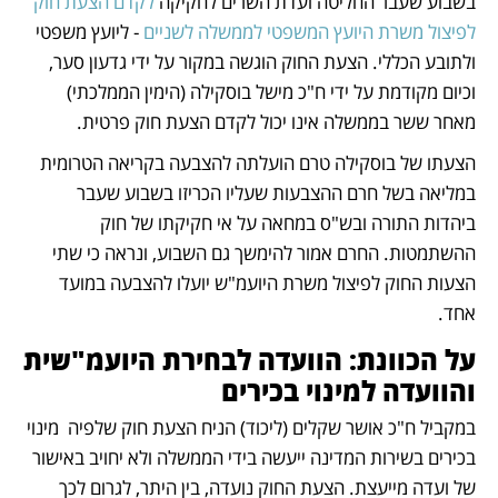
בשבוע שעבר החליטה ועדת השרים לחקיקה 
לקדם הצעת חוק 
לפיצול משרת היועץ המשפטי לממשלה לשניים 
- ליועץ משפטי 
ולתובע הכללי. הצעת החוק הוגשה במקור על ידי גדעון סער, 
וכיום מקודמת על ידי ח"כ מישל בוסקילה (הימין הממלכתי) 
מאחר ששר בממשלה אינו יכול לקדם הצעת חוק פרטית.
הצעתו של בוסקילה טרם הועלתה להצבעה בקריאה הטרומית 
במליאה בשל חרם ההצבעות שעליו הכריזו בשבוע שעבר 
ביהדות התורה ובש"ס במחאה על אי חקיקתו של חוק 
ההשתמטות. החרם אמור להימשך גם השבוע, ונראה כי שתי 
הצעות החוק לפיצול משרת היועמ"ש יועלו להצבעה במועד 
אחד.
על הכוונת: הוועדה לבחירת היועמ"שית 
והוועדה למינוי בכירים
במקביל ח"כ אושר שקלים (ליכוד) הניח הצעת חוק שלפיה  מינוי 
בכירים בשירות המדינה ייעשה בידי הממשלה ולא יחויב באישור 
של ועדה מייעצת. הצעת החוק נועדה, בין היתר, לגרום לכך 