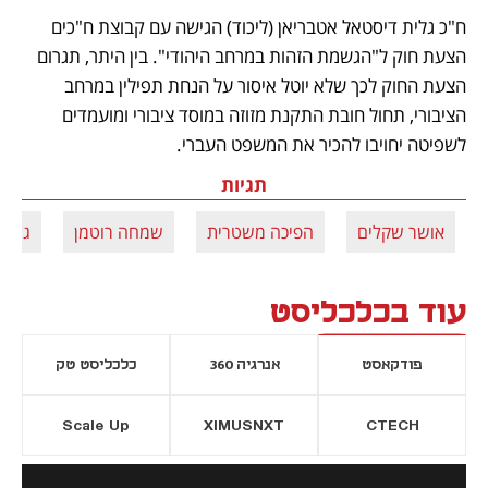
ח"כ גלית דיסטאל אטבריאן (ליכוד) הגישה עם קבוצת ח"כים 
הצעת חוק ל"הגשמת הזהות במרחב היהודי". בין היתר, תגרום 
הצעת החוק לכך שלא יוטל איסור על הנחת תפילין במרחב 
הציבורי, תחול חובת התקנת מזוזה במוסד ציבורי ומועמדים 
לשפיטה יחויבו להכיר את המשפט העברי.
תגיות
אושר שקלים
הפיכה משטרית
שמחה רוטמן
גלית
עוד בכלכליסט
פודקאסט
אנרגיה 360
כלכליסט טק
Scale Up
XIMUSNXT
CTECH
יסייה חדשה
נפתח בכרטיסייה חדשה