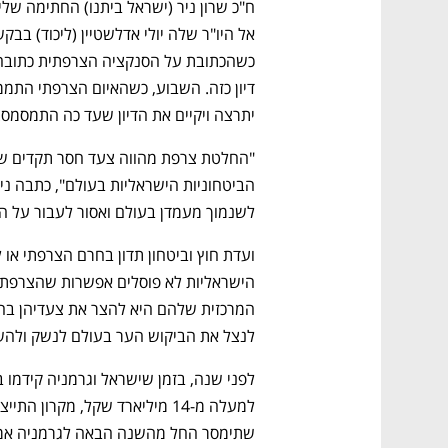
CTech – the
הבית של ההייטק הישראלי
יתרצה ויקיים את הדיון שעד כה התמסמס. 
לשנמוך מעמדן בעולם ואסור לעבור על הח
לנצל את הביקוש הער בעולם לנשק ולהשיא