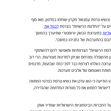
ביום שלישי ראש הממשלה בנימין נתניהו ונשיא צרפת עמנואל מקרון שוחחו בטלפון. מאז סוף 
ים על "החלטת הרשויות" בצרפת 
לבטל את 
 בתערוכת הנשק יורוסטורי שתיערך בהמשך 
יהבם בהתערבות של נתניהו במשבר.
שם האמינו ששיחה כזאת תהפוך את "החלטת הרשויות" הצרפתיות ותאפשר להם להשתתף 
בתערוכה היוקרתית והנחשבת ותחלץ אותן מהשפלה ומהיחס שניתן למדינות מצורעות. הרי רוב 
המוצגים שהם ביקשו להציג במסגרת התערוכה נשלחו לצרפת כבר לפני כמה שבועות, מדגמים 
 תותח האטמוס של אלביט מערכות. 
בתום השיחה עם מקרון, לשכתו של נתניהו הודיעה כי הוא עדכן את נשיא צרפת בפרטי המתווה 
לשחרור החטופים, והדגיש שהוא מאפשר לישראל לממש את כל מטרות המלחמה שהגדירה, 
האם נתניהו דן עם מקרון בחרם הצרפתי על החברות הביטחוניות הישראליות שמדיר אותן 