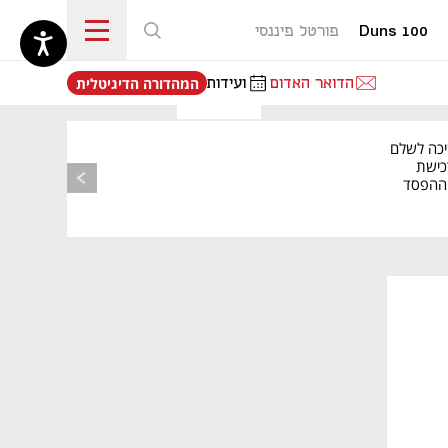
Duns 100
פורטל פיננסי
נפתח בכרטיסייה חדשה
הדואר האדום
ועידות
המהדורה הדיגיטלית
יכה לשלם
כישת
BASE: ההפסד
הרבעוני זינק ל-76