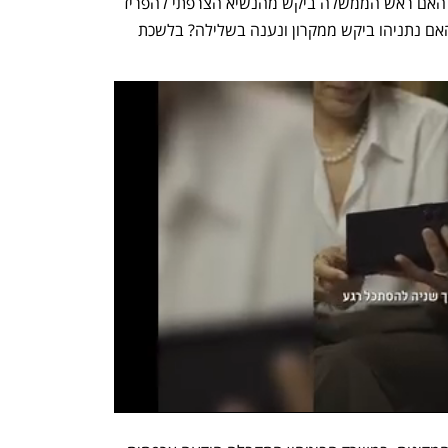
באופן חסר תקדים מהתערוכה הנחשבת? האם ראש הממשלה ביקש מהנשיא הצרפתי להפריד 
פוליטיקה מביזנס ולהפוך את ההחלטה? האם נתניהו ביקש ממקרון ונענה בשלילה? בלשכת 