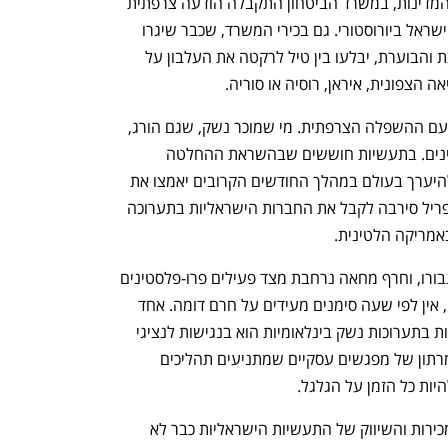
באותו היום, בסמוך לשיחה בין שני ראשי המדינות, במשרד הביטחון התקבלה הודעה צרפתית 
רשמית וסופית על ביטול השתתפותה של ישראל ביורוסטורי. גם בכירי המשרד, שכבר שיגרו 
חליפות לניקוי יבש, יישארו בארץ המופצצת והבוערת, יבלעו בין טיל לרקטה את העלבון על 
 הצפונית, איראן, רוסיה או סוריה.
ראשי התעשיות הביטחוניות ילמדו לחיות עם ההשפלה הצרפתית. מי שמוכר נשק, שגם הורג, 
לא עשוי מסוכר. הצרה הגדולה היא החקיינים. בתעשיות חוששים שבהשראת ההחלטה 
הצרפתית תערוכות ביטחוניות שאמורות להיערך בעולם במהלך החודשים הקרובים יאמצו את 
הקו הצרפתי ואת זה של צ'ילה, שכבר באפריל סירבה לקבל את החברות הישראליות בתערוכה 
אמריקה הלטינית. 
בחודש הבא תיערך בלונדון תערוכת פארנבורו, וחרף מחאה נרחבת מצד פעילים פרו-פלסטינים 
בבריטניה נגד ישראל בשל מהלכיה בעזה, אין לפי שעה סימנים מעידים על חרם דומה. אחד 
היתרונות המרכזיים של חברות שמשתתפות בתערוכות נשק בינלאומיות הוא בנגישות לנציגי 
רכש ותכנון של מדינות וצבאות שמזמנת מרתון של מפגשים עסקיים שמתניעים תהליכים 
ות כל הזמן על הגלגל.
את הפגישות החשובות האלה, שאנשי המכירות והשיווק של התעשיות הישראליות כבר לא 