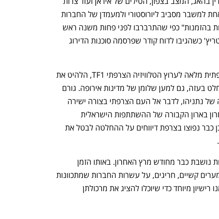
פלסטינית, מעמדה של ישראל מול בית הדין בהאג, המצב בצפון, הטילים של איראן ועוד צרות 
אחרות. היא לא התייחסה, גם לא במילה אחת למשבר מסביב ליורוסטורי ולמעמדן של החברות 
הביטחוניות הישראליות בעולם "שמפוצצות בהזמנות" כפי שהתרברבו לפני פחות משנה ראש 
הממשלה נתניהו ושר האוצר בצלאל סמוטריץ' כשהגיבו לדוח קודר שפרסמה סוכנות הדירוג 
בסוף השבוע שעבר נתניהו התראיין בצרפתית מלאה לערוץ הטלוויזיה הצרפתי TF1, הלהיט את 
הצופים בצרפת במסרים על הניצחון המוחלט בעזה, גם למען שלומן של מדינות אירופה. גורם 
פוליטי לא שולל את האפשרות שההחלטה של נתניהו, לדבר אל העם הצרפתי בצורה ישירה 
ומעל ראשו של מקרון, היתה המסמר האחרון בארון הקבורה של ההשתתפות הישראלית 
ביורסטורי. עובדה, פחות מיממה לאחר מכן כבר נפוצו בצרפת דיווחים על ההחלטה לבטל את 
נפתח בכרטיסייה חדשה
נפתח בכרטיסייה חדשה
 
 נושבת כבר מחודש מרץ האחרון. באותו הזמן 
 כי משרד ההגנה הצרפתי מערים קשיים, חריגים, על עשרות החברות שמתכוונות 
להשתתף ביורוסטורי ודורש מהן לקבל ממנו רישיון מיוחד כדי שיוכלו להציג את מרכולתן 