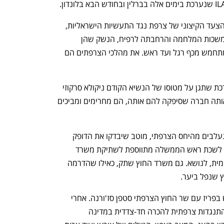
גורמים ביטחוניים בכירים טענו כי למרות הצעד הקיצוני של צרפת נגד התעשיות הישראליות, 
שהוסבר בידי משרד ההגנה הצרפתי בהימשכות המלחמה והרחבתה לרפיח, הנשק שהן 
מציעות הוא עדיין סחורה חמה בעולם שמתחמש מכף רגל ועד ראש. את מהלכי הצרפתים הם 
לפני כמה שנים, כשהצרפתים חיפשו מערכת שתגן על מטוסו של הנשיא הקודם ניקולא סרקוזי 
מטילי כתף הם מצאו אותה בישראל. את אותה חברה שסיפקה להם אותה, הם מחרימים ומביכים 
אלא שעוד לפני שבתעשיות הביטחוניות נעלבים מהיחס הצרפתי, מוטב שיבדקו את הדופק 
בתוך הבית. ההתעלמות מהחרם בהודעת לשכת ראש הממשלה מתווספת לשתיקת משרד 
הביטחון שלא התייחס כלל, לפחות לא רשמית, לנושא. גם משרד החוץ שתק, כאילו שהדרמה 
 שנפל ביער. 
לפני שבועיים שר החוץ ישראל כ"ץ ניפגש בפריז עם שר החוץ הצרפתי סטפן סז'ורנה. אחרי 
הפגישה יצא דיווח על תוכנה, שדיבר על התנגדות צרפתית להכרה חד-צדדית במדינה 