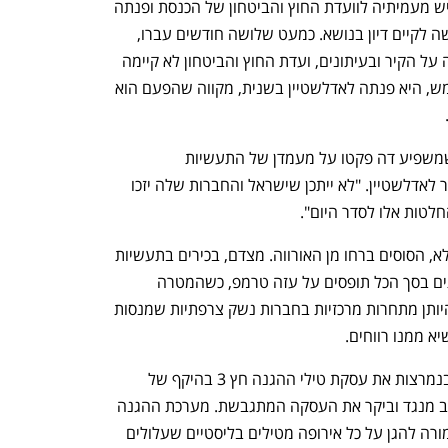
ענף במתח גבוה
מדברים כלכלה, עסקים ומה שב
ח"כ שרון ניר (ישראל ביתנו) החתימה שליש מעמיתיה לוועדת החוץ והביטחון של הכנסת ופנתה 
אל היו"ר שלה יולי אדלשטיין (ליכוד) בבקשה לקיים דיון בנושא. כמעט שלושה חודשים עברו, 
כשהכתובת על הסנקציה הצרפתית כתובה על הקיר ובעיתונים, ועדת החוץ והביטחון לא קיימה 
דיון כזה. השבוע, כשהאיום הצרפתי התממש, היא פנתה לאדלשטיין בשנית, מקווה שהפעם הוא 
"החלטת צרפת מהווה צעד חסר תקדים שמשפיע דה פקטו על מעמדן של התעשיות 
הביטחוניות הישראליות בעולם", כתבה ניר לאדלשטיין. "לא ייתכן שישראל והחברות שלה יזכו 
לטות אלו לסדר היום".
ועדת חוץ וביטחון תדון בחרם הצרפתי או לא, הסוסים ברחו מן האורווה. מצדם, בכירים בתעשיות 
הישראליות לא פוסלים אפשרות שהצרפתים בסך הכל תופסים על עזה טרמפ, כשהמטרה 
המרכזית שלהם היא להצר את צעדיהן בהיותן מתחרות מרכזיות בחברות נשק צרפתיות שמנסות 
 ממנו רווחים. 
לפני שנה, בזמן שישראל וגרמניה קידמו בנמרצות את עסקת טילי ההגנה חץ 3 בהיקף של 
למעלה מ-14 מיליארד שקל, מקרון התייצב מנגד וביקר את העסקה המתגבשת. מערכת ההגנה 
שתימסר החל מהשנה הבאה לגרמניה אמורה להגן על כל אירופה מטילים בליסטיים שעלולים 