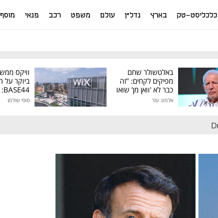
כלכליסט-טק
בארץ
נדל"ן
עולם
משפט
רכב
פנאי
מוסף
באלטשולר שחם
וויקס ממש
מפיקים לקחים: "זה
ביוקר על ר
כבר לא 'וואן מן' שואו
44
של גילעד"
אלמוג עזר
סופי שולמן
מיליון דולר
D