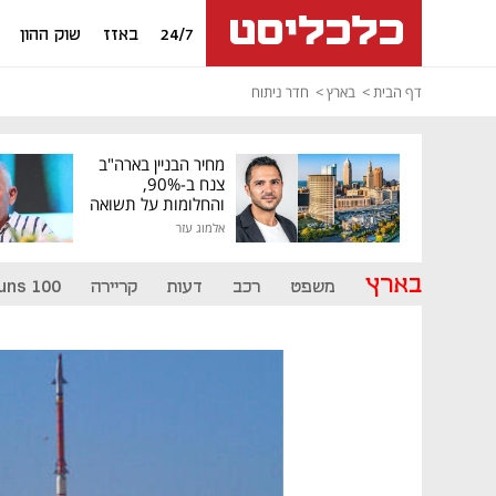
24/7
באזז
שוק ההון
דף הבית
בארץ
חדר ניתוח
מחיר הבניין בארה"ב
צנח ב-90%,
והחלומות על תשואה
גבוהה התנפצו
אלמוג עזר
בארץ
משפט
רכב
דעות
קריירה
uns 100