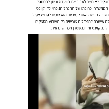
במקרה הזה לאדמו"ר היה מזל, הקונה הוא ישראלי לשעבר תושב ארה"ב שקנה ביוני 2022 
ב־18 מיליון שקל את המגרש השכן ברחוב גלים 13, שעליו בנויה וילה מפוארת. העסקה עם 
האדמו"ר תאפשר לו להגדיל את שטח החצר, והוא אינו מעוניין לבנות על המגרש כך שבעיית 
הביוב לא הטרידה אותו. אבל לאדמו"ר יש עוד 18 מגרשים בארסוף ששטחם המצטבר הוא 23.8 
אלף מ"ר. פתרון בעיית הביוב יאפשר להוציא היתרי בנייה, יזרים ביקוש חדש למגורים ביישוב 
ויזניק את השווי שלהם בעשרות מיליוני שקלים. על פי העסקה עם האמריקאי, השווי של כל 
מגרשי האדמו"ר הוא כ־350 מיליון שקל, עליית ערך של 1% בודד שווה לאדמו"ר 3.5 מיליון 
החישוב הזה מעניין משום שעושה דבריו של האדמו"ר מוטי בבצ'יק, עוזרו של שר השיכון יצחק 
רמ"י
. ההערכות הן כי המשרה מיועדת ליהודה 
מורגנשטרן שמשמש היום מנכ"ל משרד השיכון. לכאורה מורגנשטרן לא עומד בדרישות הסף 
לתפקיד, מאחר שאין לו ניסיון של תשע שנות ניהול במגזר הציבורי, אך ניתן להתגבר על כך 
באמצעות עקיפת ועדת האיתור, מאחר שתפקיד לא חייב לעבור את הוועדה וניתן להסתפק 
בהמלצה של שרי השיכון והאוצר ובאישור הממשלה. כהונתו של המנהל הנוכחי ינקי קוינט 
תסתיים בסוף 2025, וייתכן כי אם יציעו לו משרה חדשה ואטרקטיבית, הוא יסכים לפרוש אפילו 