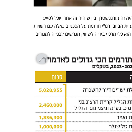
לפני כן. מענק הפרישה המוגדל שהממשלה אישרה למנכ"לים פורשים רק השבוע מספק לו 
לים. קוינט ומורגנשטרן מכחישים זאת.
מנהל לרמ"י מטעמו של האדמו"ר, בין שיהיה זה מורגנשטרן ובין שיהיה זה אחר, יוכל לסייע 