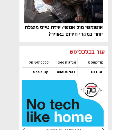
אוטומטי מול אנושי: איזה טייס מוצלח
יותר במקרי חירום באוויר?
נפתח בכרטיסייה חדשה
נפתח בכרטיסייה חדשה
נפתח בכרטיסייה חדשה
נפתח בכרטיסייה חדשה
נפתח בכרטיסייה חדשה
נפתח בכרטיסייה חדשה
עוד בכלכליסט
פודקאסט
אנרגיה 360
כלכליסט טק
Scale Up
XIMUSNXT
CTECH
נפתח בכרטיסייה חדשה
נפתח בכרטיסייה חדשה
נפתח בכרטיסייה חדשה
נפתח בכרטיסייה חדשה