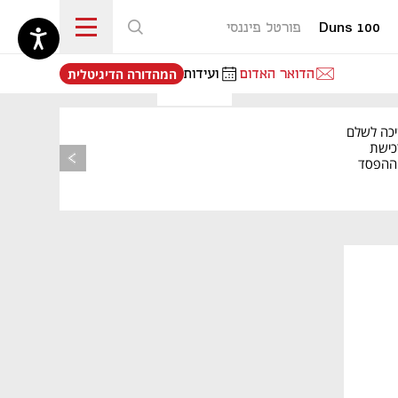
Duns 100
פורטל פיננסי
נפתח בכרטיסייה חדשה
הדואר האדום
ועידות
המהדורה הדיגיטלית
יכה לשלם
כישת
BASE: ההפסד
הרבעוני זינק ל-76