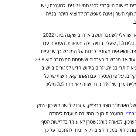
של האדמו"ר מגור עשוי לא רק לאפשר לו
 בארסוף בעשרות מיליוני שקלים באמצעות
 לקדם את החסידים במכרזים ולהקל על יזמי
 ברמ"י יכולה להפוך את חסידות גור
האדמו"ר מגור הפך בשנים האחרונות לאחד המנהיגים החזקים בפוליטיקה הארצית 
והמוניציפלית, כעת הוא פועל להעצים את הכוח הזה ולתרגם אותו גם לעוצמה כלכלית. מינוי 
מ"י) יעניק לו הזדמנות 
להשביח את נכסיו
 בעשרות 
בוצה הפוליטית החזקה במדינה.  
הרב יעקב אריה אלתר, שמאמיניו מכנים אותו האדמו"ר מגור, שלשל לכיסו בינואר אשתקד 32 
מיליון שקל לאחר שמכר שני מגרשים בארסוף. שטח שני המגרשים יחד הוא 2.1 דונם, כך 
שהמחיר למ"ר כ־15 אלף שקל. שמאי המקרקעין איציק רפאל, ממשרד קמיל־טרשנסקי־רפאל, 
אומר לכלכליסט כי זו היתה גם רמת המחירים ביישוב היוקרתי לפני חמש שנים. להערכתו, יש 
קיפאון במחירים משום שהמועצה האזורית חוף השרון אינה מאפשרת להוציא היתרי בנייה 
. 