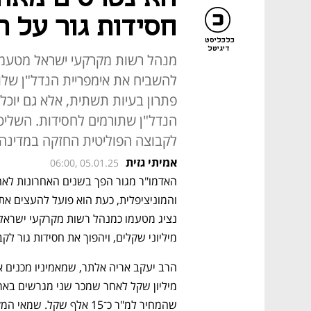
שני מגרשים בישוב
(צילומים: שלומי כהן, יובל חן)
ניתוח
האינטרסים מאח
חסידות גור על 
כלכליסט
דיגיטל