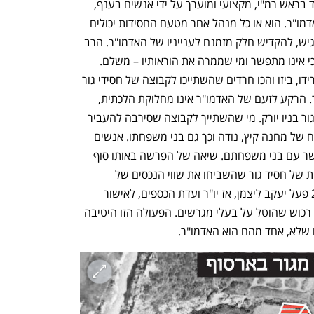
h – the gateway to Tech
You're NXT
לאדמו"ר יש עוד עניין אישי שנוגע לרמ"י. בית המדרש של חסידות גור ברחוב ירמיהו 3 
בירושלים שוכן בחלקו על מגרש שהוחכר לחסידות ב־1985 על ידי הרשות או כפי שכונתה אז, 
המינהל. המגרש האחר הוקצה לחסידות על ידי עיריית ירושלים ב־2006 בתמורה ל־7,193 
שקלים, מהמספר לא נמחקו אפסים וזה אכן סכום החכירה. החלקה שיוצרים שני המגרשים, 
בגודל 14 דונם, היא שטח ציבורי ולכן על פי התוכנית המאושרת החסידות היתה אמורה לבנות 
בית מדרש ומקווה שפתוח לקהל הרחב. אבל, לכאורה בניגוד לתוכנית ולהיתר הבנייה, המקווה 
מעולם לא נבנה. בנוסף, האדמו"ר הפך שטח ניכר מבית המדרש לביתו הפרטי. משום שזהו 
מבנה ציבורי, גם השימוש הזה אינו חוקי לכאורה. הסוגיה הזו מטרידה את החסידות. בעקבות 
חשיפת העבירות לכאורה בכלכליסט, נשלח לעיריית ירושלים על ידי עורכי דין המייצגים תושבים 
באזור מכתב התראה לפני עתירה בדרישה כי תאכוף את הדין. בחסידות שואפים להעביר את 
שטח המגרש שהוחכר להם על ידי רמ"י לבעלותם, ולחתור לפתרון הבעיה התכנונית המעיקה 
מורגנשטרן, שמיועד על פי הערכות לעמוד בראש רמ"י, מקצועי ומוערך על ידי אנשים בענף, 
אבל הוא איש החסידות וכפוף להוראות האדמו"ר. הוא או כל מנהל אחר מטעם החסידות יכולים 
לבצע את מלאכתם מעולה, אך מבלי שנרגיש, להקדיש חלק מזמנם לענייניו של האדמו"ר. הרב 