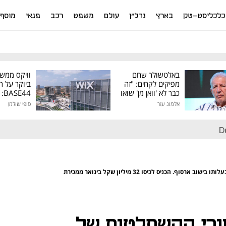
כלכליסט-טק
בארץ
נדל"ן
עולם
משפט
רכב
פנאי
מוסף
באלטשולר שחם
וויקס ממש
מפיקים לקחים: "זה
ביוקר על ר
כבר לא 'וואן מן' שואו
44
של גילעד"
אלמוג עזר
סופי שולמן
מיליון דולר
D