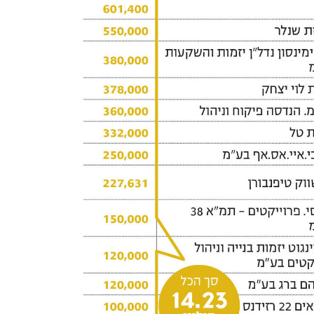
למועצה האזורית חוף השרון לפתור את בעיית הביוב. רמ"י חותמת על הסכמים כאלה עם רשויות 
כדבר שבשגרה. מימון הקמה של תשתיות הוא כלי מרכזי בידיה לשיווק מגרשים לבנייה למגורים 