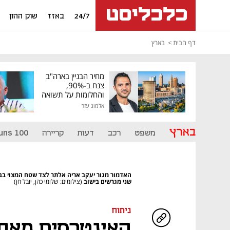
24/7
באזז
שוק ההון
דף הבית
בארץ
מחיר הבניין בארה"ב
צנח ב-90%,
והחלומות על תשואה
גבוהה התנפצו
אלמוג עזר
בארץ
משפט
רכב
דעות
קריירה
uns 100