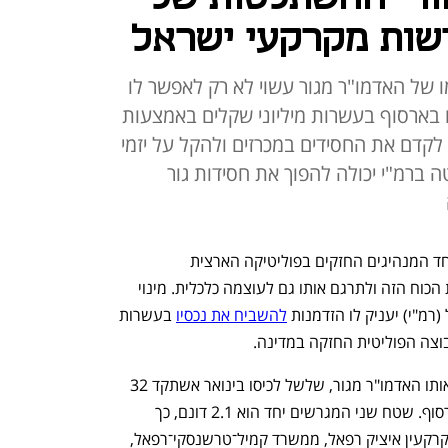
האדמור מגור יעקב אריה אלתר לצד שטח המצוי בבעלותו בישוב ארסוף. הכניס לכיסו 32 מיליון שקל בינואר ממכירת
ורי ההשתלטות של
רשות מקרקעי ישראל