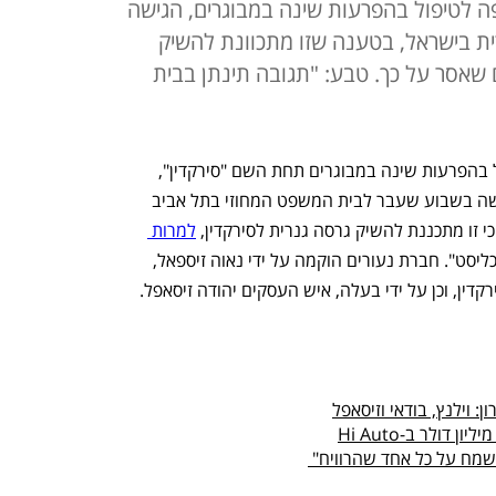
ה לטיפול בהפרעות שינה במבוגרים, הגישה
ת בישראל, בטענה שזו מתכוונת להשיק
 שאסר על כך. טבע: "תגובה תינתן בבית
חברת "נעורים", ממציאת התרופה לטיפול בהפרעות שינה במבוגרים תחת השם "סירקדין", 
המנוהלת על ידי פרופ' נאוה זיסאפל, הגישה בשבוע שעבר לבית המשפט המחוזי בתל אביב 
זו מתכננת להשיק גרסה גנרית לסירקדין, 
למרות 
 כך נודע ל"כלכליסט". חברת נעורים הוקמה על ידי נאוה זיספאל, 
קדין, וכן על ידי בעלה, איש העסקים יהודה זיסאפל. 
 וילנץ, בודאי וזיסאפל
 שמח על כל אחד שהרוויח" 