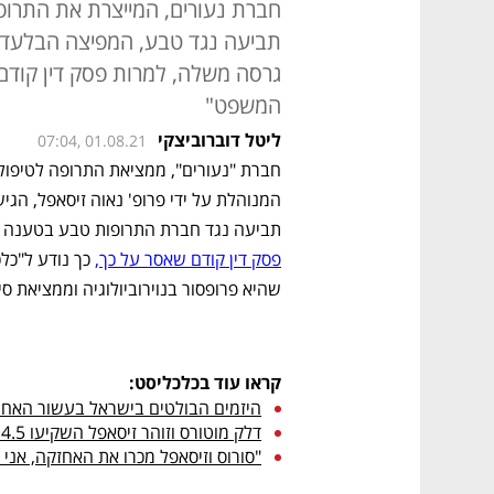
חברת נעורים, המייצרת את התרופ
תביעה נגד טבע, המפיצה הבלעדי
גרסה משלה, למרות פסק דין קודם
המשפט"
ליטל דוברוביצקי
07:04, 01.08.21
תביעה נגד חברת התרופות טבע בטענה כי 
פסק דין קודם שאסר על כך,
שהיא פרופסור בנוירוביולוגיה וממציאת סיר
קראו עוד בכלכליסט:
היזמים הבולטים בישראל בעשור האחרון:
דלק מוטורס וזוהר זיסאפל השקיעו 4.5 מיליון דולר ב-Hi Auto
"סורוס וזיסאפל מכרו את האחזקה, אני