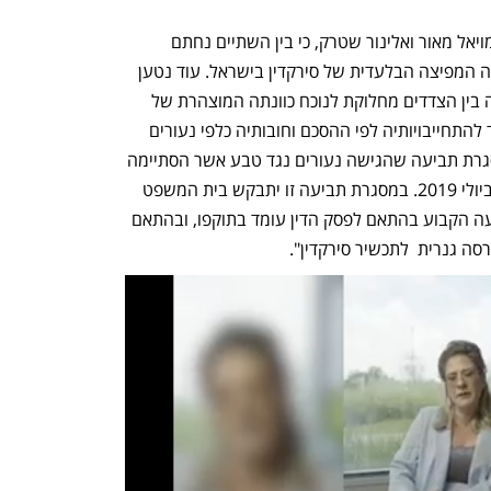
בתביעה נטען, באמצעות עורכי הדין גבי מויאל מאור ואלינור שטרק, כי בין השתיים נחתם 
בינואר 2008 הסכם שבמסגרתו טבע תהיה המפיצה הבלעדית של סירקדין בישראל. עוד נטען 
כי "שנים רבות לאחר ההתקשרות נתגלעה בין הצדדים מחלוקת לנוכח כוונתה המוצהרת של 
טבע להשיק גרסה גנרית לסירקדין, בניגוד להתחייבויותיה לפי ההסכם וחובותיה כלפי נעורים 
כמפיצה הבלעדית. מחלוקת זו נדונה במסגרת תביעה שהגישה נעורים נגד טבע אשר הסתיימה 
בהסכם פשרה, שקיבל תוקף של פסק דין ביולי 2019. במסגרת תביעה זו יתבקש בית המשפט 
לתת פסק דין הצהרתי, המורה כי צו המניעה הקבוע בהתאם לפסק הדין עומד בתוקפו, ובהתאם 
ה גנרית  לתכשיר סירקדין".