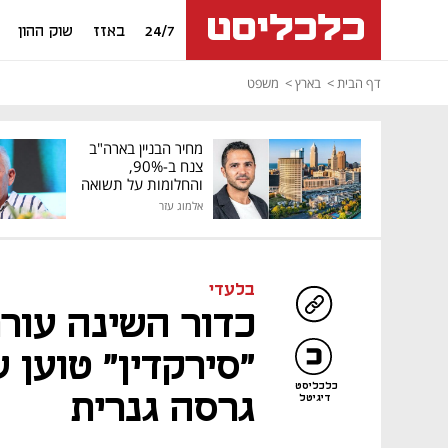
24/7
באזז
שוק ההון
דף הבית
בארץ
משפט
מחיר הבניין בארה"ב
צנח ב-90%,
והחלומות על תשואה
גבוהה התנפצו
אלמוג עזר
בלעדי
כדור השינה עורר
"סירקדין" טוען 
כלכליסט
גרסה גנרית
דיגיטל