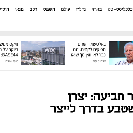
כלכליסט-טק
בארץ
נדל"ן
עולם
משפט
רכב
פנאי
מוסף
באלטשולר שחם
וויקס ממש
מפיקים לקחים: "זה
ביוקר על ר
כבר לא 'וואן מן' שואו
44
של גילעד"
אלמוג עזר
סופי שולמן
מיליון דולר
 תביעה: יצרן
שטבע בדרך לייצר