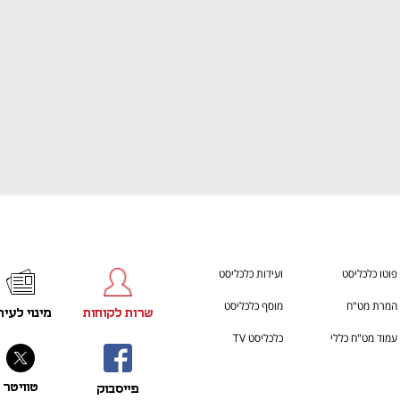
פוטו כלכליסט
ועידות כלכליסט
המרת מט"ח
מוסף כלכליסט
שרות לקוחות
מינוי לעית
עמוד מט"ח כללי
כלכליסט TV
טוויטר
פייסבוק