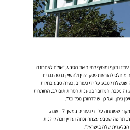
כלומר, לטענת נעורים צו המניעה הקבוע עודנו תקף ומוסיף לחייב את הטבע, "אולם לאחרונה 
נודע לנעורים כי בכוונת טבע לפעול בניגוד מוחלט להוראות פסק הדין ולהשיק גרסה גנרית 
לסירקדין. בתוך כך, במענה למכתב דרישה שנשלח לטבע על ידי נעורים, כפרה טבע בחלותו 
של צו המניעה הקבוע, וטענה כי הוא פקע זה מכבר. המדובר בטענות חסרות תום לב, החותרות 
ניתן, ועל כן יש לדחותן מכל וכל". 
עוד נטען בתביעה כי סירקדין היא תרופת מקור שפותחה על ידי נעורים במשך 17 שנה, 
"המשווקת ברחבי העולם כולו ב־45 מדינות, תרופה שטבע עצמה זכתה ועדיין זוכה ליהנות 
הבלעדית שלה בישראל". 