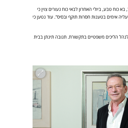
מנגד, במכתב תגובה ששלח עו"ד טל בנד, בא כוח טבע, ביולי האחרון לבאי כוח נעורים צוין כי 
"טבע דוחה את ניסיונה של נעורים להלך עליה אימים בטענות חסרות תוקף ובסיס". עוד נטען כי 
מטבע נמסר בתגובה: "טבע אינה נוהגת לנהל הליכים משפטיים בתקשורת. תגובה תינתן בבית 