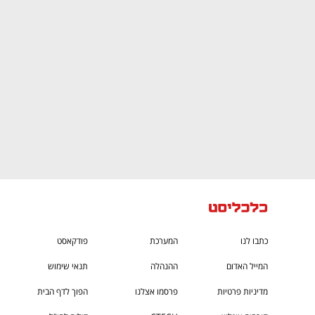
CTech – the
הבית של ההייטק הישראלי
כתבו לנו
המערכת
פודקאסט
המייל האדום
ההנהלה
תנאי שימוש
מדיניות פרטיות
פרסמו אצלנו
הפוך לדף הבית