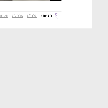
תגיות:
הלמ"ס
אבטלה
תעסו