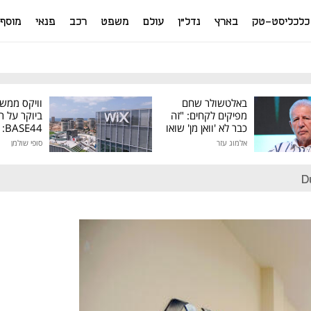
כלכליסט-טק
בארץ
נדל"ן
עולם
משפט
רכב
פנאי
מוסף
באלטשולר שחם
וויקס ממש
מפיקים לקחים: "זה
ביוקר על ר
כבר לא 'וואן מן' שואו
44
של גילעד"
אלמוג עזר
סופי שולמן
מיליון דולר
D