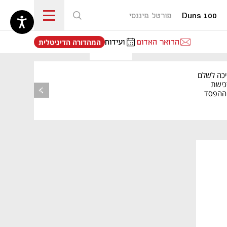
Duns 100
פורטל פיננסי
נפתח בכרטיסייה חדשה
הדואר האדום
ועידות
המהדורה הדיגיטלית
יכה לשלם
כישת
BASE: ההפסד
הרבעוני זינק ל-76