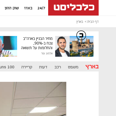
24/7
באזז
שוק ההון
דף הבית
בארץ
מחיר הבניין בארה"ב
צנח ב-90%,
כלכליסט
דיגיטל
והחלומות על תשואה
גבוהה התנפצו
אלמוג עזר
בארץ
משפט
רכב
דעות
קריירה
uns 100