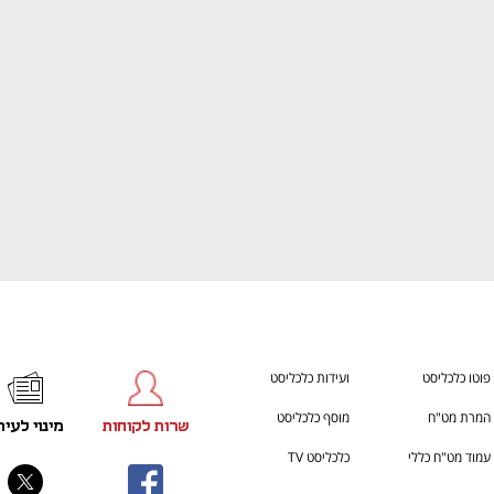
ענף במתח גבוה
מדברים כלכלה, עסקים ומה שב
פוטו כלכליסט
ועידות כלכליסט
המרת מט"ח
מוסף כלכליסט
שרות לקוחות
מינוי לעית
עמוד מט"ח כללי
כלכליסט TV