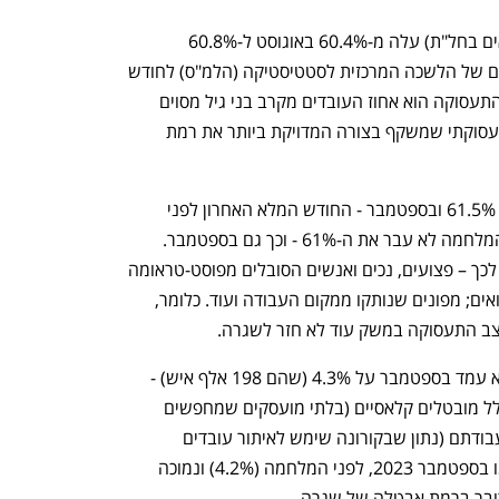
שיעור התעסוקה (לא כולל אנשים הנמצאים בחל"ת) עלה מ-60.4% באוגוסט ל-60.8% 
בספטמבר. כך עולה מנתוני סקר כוח האדם של הלשכה המרכזית לסטטיסטיקה (הלמ"ס) לחודש 
ספטמבר, המתפרסמים היום (ב'). שיעור התעסוקה הוא אחוז העובדים מקרב בני גיל מסוים 
ובמקרה זה בני 15 ומעלה. הוא הנתון התעסוקתי שמשקף בצורה המדויקת ביותר את רמת 
באוגוסט 2023 עמד שיעור התעסוקה על 61.5% ובספטמבר - החודש המלא האחרון לפני 
המלחמה - על 61.1%. אבל מאז תחילת המלחמה לא עבר את ה-61% - וכך גם בספטמבר. 
סביר להניח שהשפעות המלחמה גורמות לכך – פצועים, נכים ואנשים הסובלים מפוסט-טראומה 
שמתקשים לעבוד; בנות זוג של אנשי מילואים; מפונים שנותקו ממקום העבודה ועוד. כלומר, 
ב התעסוקה במשק עוד לא חזר לשגרה. 
שיעור האבטלה המורחב דורך במקום. הוא עמד בספטמבר על 4.3% (שהם 198 אלף איש) - 
כמו באוגוסט. שיעור האבטלה המורחב כולל מובטלים קלאסיים (בלתי מועסקים שמחפשים 
עבודה) ונעדרים בשבוע האחרון ממקום עבודתם (נתון שבקורונה שימש לאיתור עובדים 
בחל"ת). רמת האבטלה הזו היא כמעט כמו בספטמבר 2023, לפני המלחמה (4.2%) ונמוכה 