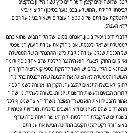
לפני שלושה ימים קיצץ השר חיים כ״ץ 120 מיליון בתקציב 
לביטחון קהילתי, המושקע בבני נוער בסיכון (הקיצוץ יביא 
להפסקת עבודתם של כ-1,500 עובדים וישאיר בני נוער רבים 
ללא מענה). 
לדברי ח״כ מיכאל ביטון, ״אנחנו בסופו של הליך מביש שהוא כתם 
לממשלת ישראל ולכנסת. אני מחזק את עמדת היעוץ המשפטי 
של הכנסת שנקט עמדה נוקבת כלפי ההתנהלות של הממשלה 
ואי קיום החוק. לצערי, הוא היה צריך ללכת שלב אחד נוסף ולומר 
שבתנאים הללו, בהם יש חשד לחלוקת כספי קואליציה דרך קרן 
העושר והממשלה לא הציגה את ההצעה שלה לכנסת בהלימה 
לחוק, לא בשלו התנאים להצבעה. הקרן הזו אמורה לשמור כסף 
לדורות הבאים ולעשות חדשנות, יזמות, בשורה לעתיד. מי שהיה 
אמור להבטיח זאת הוא משרד האוצר. משרד האוצר שמטיף לכל 
המשרדים שהם לא יזמים ולא חושבים כלכלית. מעדויות פנימיות 
בשנתיים של קבלת ההחלטות, קרן העושר הייתה סרח עודף 
באוצר ורק רקע לפני תקציב המדינה הגישו את עמדתם, 
בחופזה, שליפות ודיקטטורה של שרים מסוימים. אמרו לי שלא 