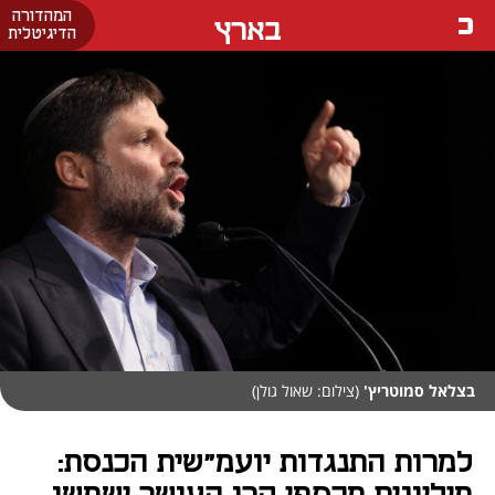
המהדורה
בארץ
הדיגיטלית
בצלאל סמוטריץ'
(צילום: שאול גולן)
למרות התנגדות יועמ"שית הכנסת: