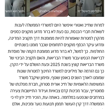
כלכליסט דיגיטל "חינוך הוא המשימה של החיים שלי"_v
טכנולוגיה זה לא רק בהייטק: גם תעשיית המזון הישראלית מאמצת כלי AI, אוטומציה וניתוח דאטה בזמן אמת
חינוך הוא המש
למרות שח״כ ואטורי איפשר היום למשרדי הממשלה לענות 
לשאלות חברי הכנסת, גם כעת לא ברור מדוע מוקצים כספים 
מהקרן למטרות שאמורות להיות ממומנות דרך תקציב המדינה, 
ומדוע עיקר הכסף מוקצים לתחומים שכבר מומנו בשנתיים 
החולפות. כך למשל, לא ברור מדוע ממומנת הקמה של מוסדות 
לבריאות הנפש עבור משרד הבריאות, והאם תקציב הבינוי של 
משרד הבריאות קוצץ בשנת 2025 וכעת הושלם על ידי הקרן. 
כך גם הזרמה של מיליונים למשרד החינוך למטרות שונות 
שמומנו לאורך השנים באופן שוטף, ומימון שיקבל משרד 
המשימות הלאומיות של ח״כ אורית סטרוק, חברת מפלגתו של 
סמוטריץ׳, עבור מכינות קדם צבאיות ועידוד התיישבות צעירה 
במרחבים שנפגעו במלחמה. באותה עת, הזכיר ח״כ ירון לוי כי 
הממשלה דרך קרן העושר תממן תנועות נוער ומכינות, אולם 