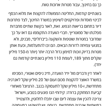
כך גם בחינוך, עבור מטרות ארוכות טווח. 
בשנתיים קודמות, החליטה הממשלה להקצות את מלוא הכסף 
לבינוי מוסדות ופרויקטים לשיפוץ במשרד החינוך, לצד פתרונות 
דיור בתחום בריאות הנפש. זאת, לאור בקשת שתיים מחברות 
מפלגתו של סמוטריץ׳. חברי הוועדה התקוממו גם דאז על כך 
שמדובר במטרות שוטפות והשקעה ב״ברזלים״, מבנים, ולא 
במנועי צמיחה לדורות הבאים. הם זכו להתעלמות, וכעת אותן 
מטרות בדיוק זוכות למימון גדול הרבה יותר (יותר מ-150 מיליון 
שקלים מתוך 189, לעומת 110 מיליון בשנתיים קודמות גם 
יחד). 
לאחר דין ודברים מול יו״ר הוועדה, ח״כ ניסים ואטורי, הסכימו 
במשרד האוצר להקצות סכום זעום של 20 מיליון שקל לאנרגיה 
מתחדשת, ו-10 מיליון שקל לתעסוקה בנגב. הרציונל מאחורי 
קביעת המחוקק ברורה: קידוחי הגז פוגעים בטבע, וישראל 
צריכה להכין את עצמה ליום שבו יתכלו לחלוטין, ולהצטייד 
בתשתיות אנרגיה מתחדשת. בנוסף, יש להשקיע בתעסוקה 