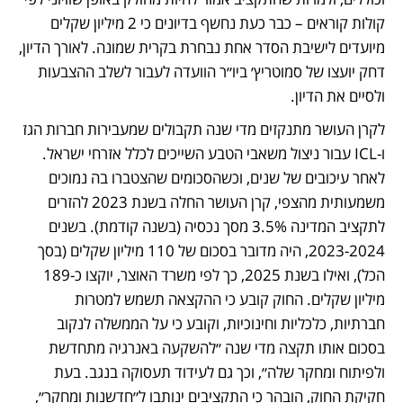
קולות קוראים – כבר כעת נחשף בדיונים כי 2 מיליון שקלים 
מיועדים לישיבת הסדר אחת נבחרת בקרית שמונה. לאורך הדיון, 
דחק יועצו של סמוטריץ׳ ביו״ר הוועדה לעבור לשלב ההצבעות 
ולסיים את הדיון.
לקרן העושר מתנקזים מדי שנה תקבולים שמעבירות חברות הגז 
ו-ICL עבור ניצול משאבי הטבע השייכים לכלל אזרחי ישראל. 
לאחר עיכובים של שנים, וכשהסכומים שהצטברו בה נמוכים 
משמעותית מהצפי, קרן העושר החלה בשנת 2023 להזרים 
לתקציב המדינה 3.5% מסך נכסיה (בשנה קודמת). בשנים 
2023-2024, היה מדובר בסכום של 110 מיליון שקלים (בסך 
הכל), ואילו בשנת 2025, כך לפי משרד האוצר, יוקצו כ-189 
מיליון שקלים. החוק קובע כי ההקצאה תשמש למטרות 
חברתיות, כלכליות וחינוכיות, וקובע כי על הממשלה לנקוב 
בסכום אותו תקצה מדי שנה ״להשקעה באנרגיה מתחדשת 
ולפיתוח ומחקר שלה״, וכך גם לעידוד תעסוקה בנגב. בעת 
חקיקת החוק, הובהר כי התקציבים ינותבו ל״חדשנות ומחקר״, 