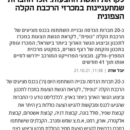
שמתעניינות במכרזי הרכבת הקלה
הצפונית
כ-20 חברות הנדסה ובנייה השתתפו בכנס מציעים של
הרכבת הקלה "נופית", לקראת הגשת הצעות במכרז
לתכנון וביצוע הגשר הארוך ביותר בישראל; המכרז עוסק
בתכנון והקמה של רצף גשרים, במקטע מרכזית
המפרץ–וולקן. מבצעי הפרוייקט המורכב יידרשו לסיים
אותו תוך 41 חודשים
יובל שדה
|
11:38, 21.10.21
כ-20 חברות הנדסה ובנייה השתתפו היום (ה') בכנס מציעים של 
נפתח בכרטיסייה חדשה
נפתח בכרטיסייה חדשה
נפתח בכרטיסייה חדשה
נפתח בכרטיסייה חדשה
הרכבת הקלה "נופית", לקראת הגשת הצעות במכרז לתכנון 
וביצוע הגשר הארוך ביותר בארץ. לכלכליסט נודע כי החברות 
שהגיעו לכנס ומבקשות להגיש הצעה כוללות בין היתר את 
קבוצת שפיר, סולל בונה, קבוצת דניה, קבוצת אשטרום, קבוצת 
אלקטרה, אורון, רמט, א.מ.צ שמש ומנרב. הקבלנים שישתתפו 
במכרז נדרשים להגיש הצעת מחיר הכוללת תכנון וביצוע רצף 