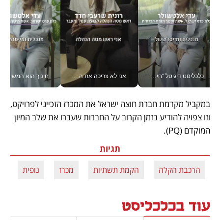
כלכליסט דיגיטל "חינוך הוא המשימה של החיים שלי"_v
אני לא צריכה את המשרד: רונית שרעבי-חדד מנהלת ארגון של 30000 עובדים מכל מקום_v
חינוך הוא המש
במקביל מקדמת חברת חוצה ישראל את המכרז הזכייני לפרויקט, 
וזו צפויה להודיע בזמן הקרוב על החברות שעברו את שלב המיון 
המוקדם (PQ).
תגיות
הרכבת הקלה
הקמת תשתיות
מכרז
נופית
עוד בכלכליסט