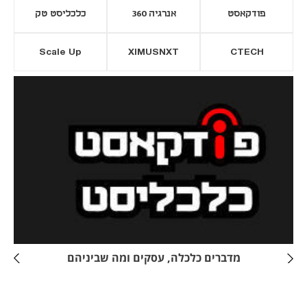
פודקאסט
אנרגיה 360
כלכליסט טק
Scale Up
XIMUSNXT
CTECH
יסייה חדשה
נפתח בכרטיסייה חדשה
מדברים כלכלה, עסקים ומה שביניהם