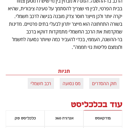
הרכב בר-ההשגה. המס לא מבחין בין מי שיש לו מטען צמוד 
בבית הפרטי, לבין מי שצריך להסתמך על טעינה ציבורית, שהיא 
יקרה יותר ולכן מייצר חוסר צדק מובנה בגישה לרכב חשמלי. 
בשורה התחתונה הוא מייצר יתרון לבעלי בתים פרטיים. מדינות 
שמקדמות את הרכב החשמלי מתמקדות דווקא ברכב 
בר-ההשגה, העממי, בכדי להעביר כמה שיותר נסועה לחשמל 
ולצמצם פליטות גזי חממה".
תגיות
חוק ההסדרים
מס נסועה
רכב חשמלי
עוד בכלכליסט
פודקאסט
אנרגיה 360
כלכליסט טק