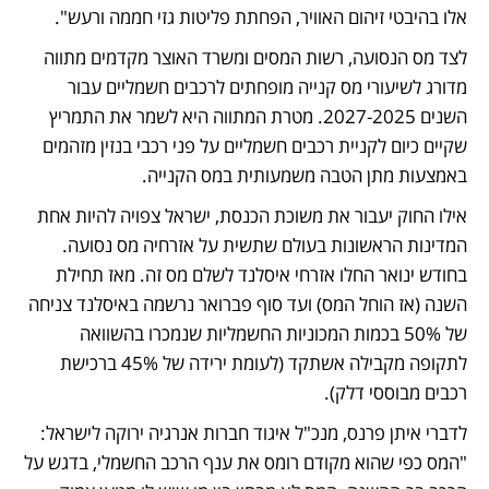
אלו בהיבטי זיהום האוויר, הפחתת פליטות גזי חממה ורעש".
לצד מס הנסועה, רשות המסים ומשרד האוצר מקדמים מתווה 
מדורג לשיעורי מס קנייה מופחתים לרכבים חשמליים עבור 
השנים 2027-2025. מטרת המתווה היא לשמר את התמריץ 
שקיים כיום לקניית רכבים חשמליים על פני רכבי בנזין מזהמים 
באמצעות מתן הטבה משמעותית במס הקנייה.
אילו החוק יעבור את משוכת הכנסת, ישראל צפויה להיות אחת 
המדינות הראשונות בעולם שתשית על אזרחיה מס נסועה. 
בחודש ינואר החלו אזרחי איסלנד לשלם מס זה. מאז תחילת 
השנה (אז הוחל המס) ועד סוף פברואר נרשמה באיסלנד צניחה 
של 50% בכמות המכוניות החשמליות שנמכרו בהשוואה 
לתקופה מקבילה אשתקד (לעומת ירידה של 45% ברכישת 
רכבים מבוססי דלק). 
לדברי איתן פרנס, מנכ"ל איגוד חברות אנרגיה ירוקה לישראל: 
"המס כפי שהוא מקודם רומס את ענף הרכב החשמלי, בדגש על 