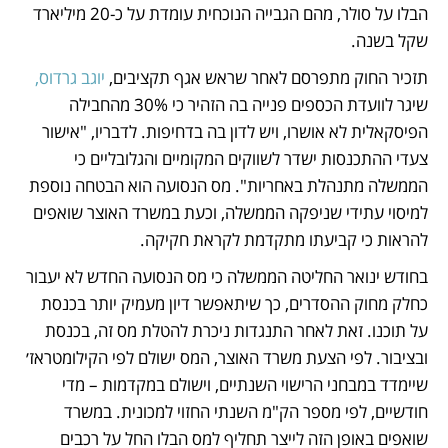
הבלו על סולר, מהם הגבייה הנוכחית עומדת על כ-20 מיליארד 
שקל בשנה.
תזכיר החוק מתפרסם לאחר שראש אגף תקציבים,
 יוגב גרדוס,
שיגר לוועדת הכספים פנייה בה הזהיר כי 30% מהחבילה 
הפיסקאלית לא אושרו, ויש לדון בה בדחיפות. לדבריו, "אישור 
צעדי ההתכנסות ישדר לשווקים המקומיים והגלובליים כי 
הממשלה מתנהלת באחריות". מס הנסועה הוא הבטחה נוספת 
למיסוי עתידי שניפקה הממשלה, וכעת במשרד האוצר שואפים 
להראות כי קביעתו מתקדמת לקראת חקיקה. 
בחודש ינואר החליטה הממשלה כי מס הנסועה החדש לא יעבור 
כחלק מחוק ההסדרים, כך שיתאפשר דיון מעמיק יותר בכנסת 
על תוכנו. זאת לאחר התנגדות ניכרת להטלת מס זה, בכנסת 
ובציבור. לפי הצעת משרד האוצר, המס ישולם לפי הקילומטראז׳ 
שיימדד במבחני הרישוי השנתיים, וישולם במקדמות – מדי 
חודשיים, לפי מספר הק"מ השנתי החזוי למכונית. במשרד 
שואפים באופן הזה לייצר תחליף למס הבלו החל על רכבים 