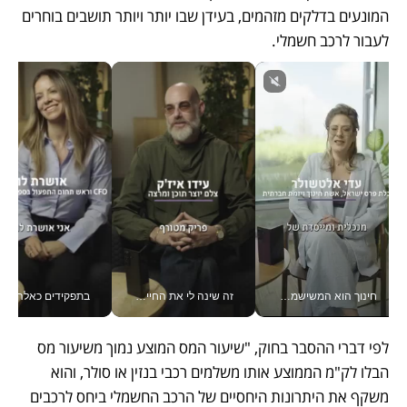
המונעים בדלקים מזהמים, בעידן שבו יותר ויותר תושבים בוחרים 
לעבור לרכב חשמלי. 
חינוך הוא המשישמה של החיים שלי - V
זה שינה לי את החיים: איך עידו איז'ק הופך את הסמארטפון לכלי צילום מקצועי_v
בתפקידים כאלה אי אפשר לח
לפי דברי ההסבר בחוק, "שיעור המס המוצע נמוך משיעור מס 
הבלו לק"מ הממוצע אותו משלמים רכבי בנזין או סולר, והוא 
משקף את היתרונות היחסיים של הרכב החשמלי ביחס לרכבים 