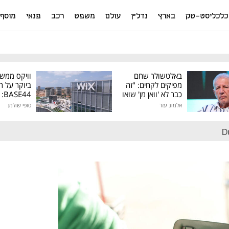
כלכליסט-טק
בארץ
נדל"ן
עולם
משפט
רכב
פנאי
מוסף
באלטשולר שחם
וויקס ממש
מפיקים לקחים: "זה
ביוקר על ר
כבר לא 'וואן מן' שואו
44
של גילעד"
אלמוג עזר
סופי שולמן
מיליון דולר
D