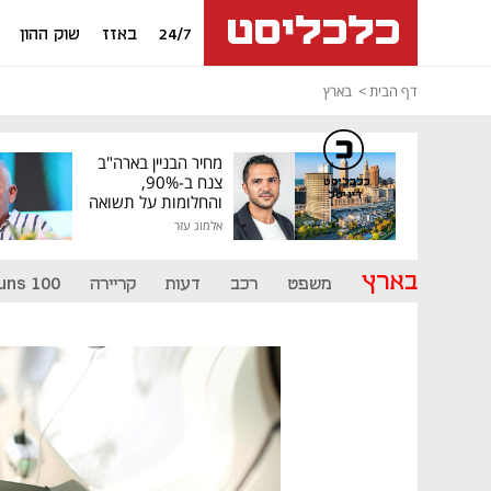
24/7
באזז
שוק ההון
דף הבית
בארץ
מחיר הבניין בארה"ב
צנח ב-90%,
כלכליסט
דיגיטל
והחלומות על תשואה
גבוהה התנפצו
אלמוג עזר
בארץ
משפט
רכב
דעות
קריירה
uns 100