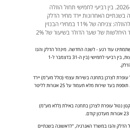
עומדים לתדלק? כדאי שתמתינו ל-2026. בין רביעי לחמישי תחול הוזלה
בשנתיים האחרונות יירד מחיר הדלק
מתחת ל-7 שקלים לליטר. הסיבה להוזלה: צניחה של 11% במחירי הבנזין
ד היחלשות של שער הדולר בשיעור של 2%
אם אתם עומדים לתדלק את הרכב, כדאי שתמתינו עוד רגע - לשנה החדשה. מינהל הדלק והגז 
במשרד האנרגיה והתשתיות הודיע כי בחצות, בין רביעי לחמישי (בין ה-31 בדצמבר ל-1 
דלק. 
המחיר המרבי לליטר בנזין 95 אוקטן נטול עופרת לצרכן בתחנה בשירות עצמי (כולל מע"מ) יירד 
ב-26 אגורות ויעמוד על 6.85 ש"ח לליטר. תוספת בעד שירות מלא תעמוד על 25 אגורות לליטר 
במקביל המחיר המרבי לליטר בנזין 95 אוקטן נטול עופרת לצרכן בתחנה באילת (ללא מע"מ) 
 לדברי בת שבע אבוחצירה, מנהלת מינהל הדלק והגז במשרד האנרגיה, "לראשונה בשנתיים 