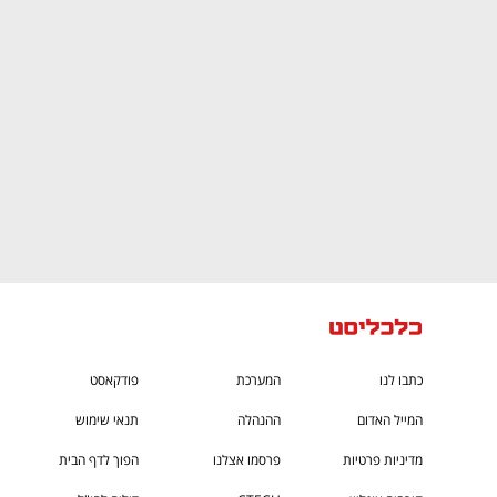
CTech – the
הבית של ההייטק הישראלי
כתבו לנו
המערכת
פודקאסט
המייל האדום
ההנהלה
תנאי שימוש
מדיניות פרטיות
פרסמו אצלנו
הפוך לדף הבית