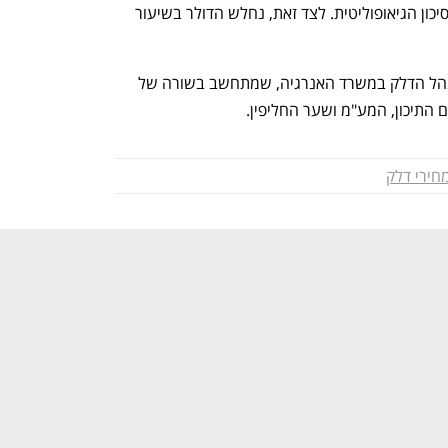
ירידה בביקושים לבנזין וירידה בפרמיית הסיכון הגיאופוליטית. לצד זאת, נחלש הדולר בשיעור 
מחיר הדלק נקבע אחת לחודש על ידי מינהל הדלק במשרד האנרגיה, שמתחשב בשורה של 
 התיכון, המע"מ ושער החליפין. 
חירי דלק