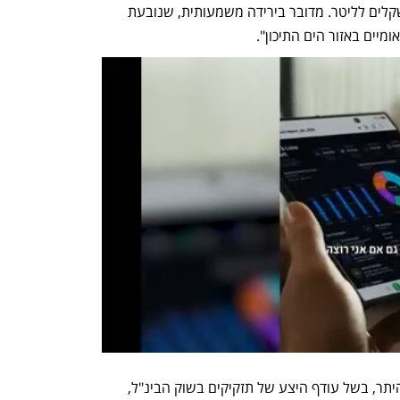
האחרונות, מחיר הבנזין יורד מתחת ל-7 שקלים לליטר. מדובר בירידה משמעותית, שנובעת 
אבוחצירה מציינת כי ירידה זו נובעת, בין היתר, בשל עודף היצע של תזקיקים בשוק הבינ"ל, 