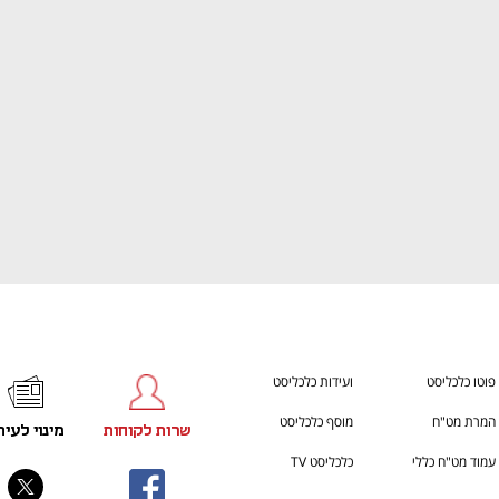
ענף במתח גבוה
מדברים כלכלה, עסקים ומה שב
פוטו כלכליסט
ועידות כלכליסט
המרת מט"ח
מוסף כלכליסט
שרות לקוחות
מינוי לעית
עמוד מט"ח כללי
כלכליסט TV