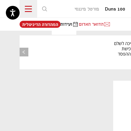
Duns 100
פורטל פיננסי
נפתח בכרטיסייה חדשה
הדואר האדום
ועידות
המהדורה הדיגיטלית
יכה לשלם
כישת
BASE: ההפסד
הרבעוני זינק ל-76