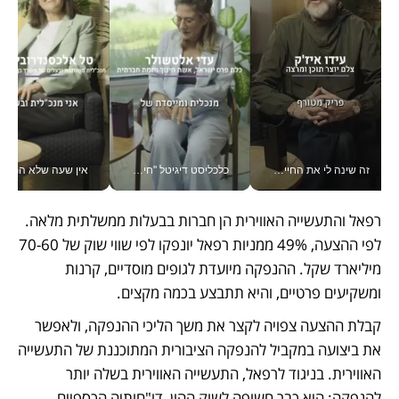
זה שינה לי את החיים: איך עידו איז'ק הופך את הסמארטפון לכלי צילום מקצועי_v
כלכליסט דיגיטל "חינוך הוא המשימה של החיים שלי"_v
אין שעה שלא התעסקתי במשבר - טל אלכסנדרוביץ’ שגב מנהלת משברים
רפאל והתעשייה האווירית הן חברות בבעלות ממשלתית מלאה. 
לפי ההצעה, 49% ממניות רפאל יונפקו לפי שווי שוק של 70-60 
מיליארד שקל. ההנפקה מיועדת לגופים מוסדיים, קרנות 
ומשקיעים פרטיים, והיא תתבצע בכמה מקצים.
קבלת ההצעה צפויה לקצר את משך הליכי ההנפקה, ולאפשר 
את ביצועה במקביל להנפקה הציבורית המתוכננת של התעשייה 
האווירית. בניגוד לרפאל, התעשייה האווירית בשלה יותר 
להנפקה: היא כבר חשופה לשוק ההון, דו"חותיה הכספיים 