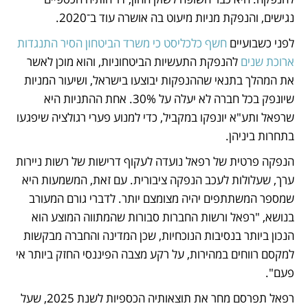
נגישים, והנפקת מניות מיעוט בה אושרה עוד ב־2020.
לפני כשבועיים 
חשף כלכליסט כי משרד הביטחון הסיר התנגדות 
ארוכת שנים
 להנפקת התעשיות הביטחוניות, והוא מוכן לאשר 
את המהלך בתנאי שההנפקות יבוצעו בישראל, ושיעור המניות 
שיונפק בכל חברה לא יעלה על 30%. אחת ההתניות היא 
שרפאל ותע"א יונפקו במקביל, כדי למנוע פערי רגולציה שיפגעו 
בתחרות ביניהן.
הנפקה פרטית של רפאל נועדה לעקוף דרישות של רשות ניירות 
ערך, שעלולות לעכב הנפקה ציבורית. עם זאת, המשמעות היא 
שמספר המשתתפים יהיה מצומצם יותר. לדברי גורם המעורב 
בנושא, "רפאל ורשות החברות סבורות שהמתווה המוצע הוא 
הנכון ביותר בנסיבות הנוכחיות, שכן המדינה והחברה מבקשות 
למקסם רווחים במהירות, על רקע מצבה הפיננסי החזק ביותר אי 
פעם".
רפאל תפרסם מחר את תוצאותיה הכספיות לשנת 2025, שעל 