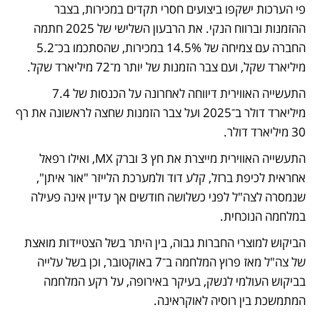
פי הערכות ישקפו ביצועים חסרי תקדים במכירות, בצבר 
ההזמנות וברווח הנקי. את הרבעון השלישי של 2025 חתמה 
החברה עם צמיחה של 14.5% במכירות, שהסתכמו בכ־5.2 
מיליארד שקל, ועם צבר הזמנות של יותר מ־72 מיליארד שקל. 
התעשייה האווירית דיווחה לאחרונה על הכנסות של 7.4 
מיליארד דולר ב־2025 ועל צבר הזמנות שחצה לראשונה את רף 
30 מיליארד דולר.
התעשייה האווירית מייצרת את חץ 3 וברק MX, ואילו רפאל 
אחראית לכיפת ברזל, קלע דוד ולמערכת הלייזר "אור איתן", 
שנמסרה לצה"ל לפני כשלושה חודשים אך עדיין אינה פעילה 
במלחמה הנוכחית.
הביקוש למוצרי החברות גבוה, בין היתר בשל הצטיידות מואצת 
של צה"ל מאז פרוץ המלחמה ב־7 באוקטובר, וכן בשל עלייה 
בביקוש העולמי לנשק, בעיקר באירופה, על רקע המלחמה 
המתמשכת בין רוסיה לאוקראינה.