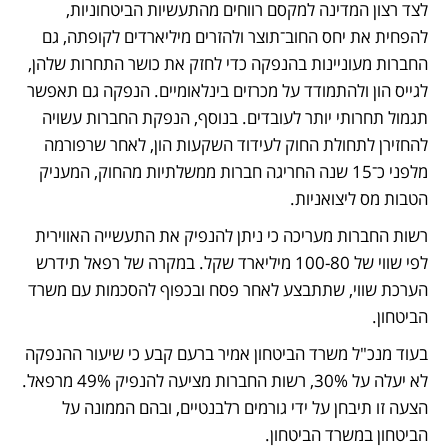
לצד רצון המדינה למקסם רווחים מהתעשיות הביטחוניות, 
להפחית את יחס החוב־תוצר ולהזרים מיליארדים לקופתה, גם 
החברות מעוניינות בהנפקה כדי לחזק את כושר התחרות שלהן, 
לגייס הון ולהתמודד על מכרזים בינלאומיים. הנפקה גם תאפשר 
תגמול תחרותי יותר לעובדים. בנוסף, הנפקת החברות עשויה 
להחזירן לתחולת החוק לעידוד השקעות הון, לאחר שרפורמה 
מלפני כ־15 שנה החריגה חברות ממשלתיות מהחוק, המעניק 
הטבות מס ליצואניות.
רשות החברות מעריכה כי ניתן להנפיק את התעשייה האווירית 
לפי שווי של 100-80 מיליארד שקל. במקרה של רפאל תידרש 
הערכת שווי, שתתבצע לאחר פסח ובכפוף להסכמות עם משרד 
הביטחון.
בעוד מנכ"ל משרד הביטחון אמיר ברעם קבע כי שיעור ההנפקה 
לא יעלה על 30%, רשות החברות מציעה להנפיק 49% מרפאל. 
הצעה זו תיבחן על ידי גורמים רלבנטיים, ובהם הממונה על 
הביטחון במשרד הביטחון.