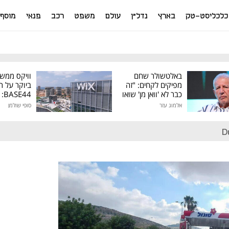
כלכליסט-טק
בארץ
נדל"ן
עולם
משפט
רכב
פנאי
מוסף
באלטשולר שחם
וויקס ממש
מפיקים לקחים: "זה
ביוקר על ר
כבר לא 'וואן מן' שואו
44
של גילעד"
אלמוג עזר
סופי שולמן
מיליון דולר
D