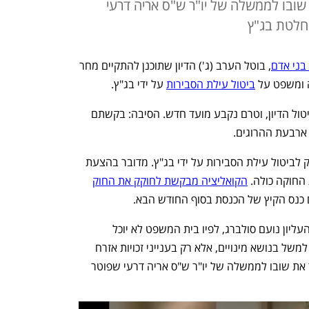
שובו לממשלה של יו"ר ש"ס אריה דרעי
חלטת בג"ץ
בני אדם
, בוטל הערב (ג') הדיון שתוכנן להתקיים מחר 
ביטול עילת הסבירות
 על ידי בג"ץ.
ועדת החוקה הודיעה הערב לח"כים על ביטול הדיון, וטרם נקבע מועד חדש. הסיבה: בקשתם 
ארבעת ההרוגים. 
הדיון מחר תוכנן כאמור לעסוק בהצעת חוק לביטול עילת הסבירות על ידי בג"ץ. מדובר בהצעת 
החוקה כולה. 
הקואליציה מבקשת לחוקק את החוק
 כנס הקיץ של הכנסת בסוף החודש הבא.
בקואליציה דבקים במתווה שהציע שופט העליון נועם סולברג, לפיו בית המשפט לא יוכל 
להתערב בהחלטות של מדיניות ממשלה, למשל בנושא מינויים, אלא רק בענייני זכויות אזרח 
ופרט. אימוץ המתווה הזה בחקיקה יאפשר את שובו לממשלה של יו"ר ש"ס אריה דרעי שפוטר 