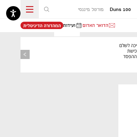
Duns 100
פורטל פיננסי
נפתח בכרטיסייה חדשה
הדואר האדום
ועידות
המהדורה הדיגיטלית
יכה לשלם
כישת
BASE: ההפסד
הרבעוני זינק ל-76