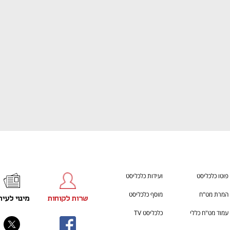
ענף במתח גבוה
מדברים כלכלה, עסקים ומה שב
פוטו כלכליסט
ועידות כלכליסט
המרת מט"ח
מוסף כלכליסט
שרות לקוחות
מינוי לעית
עמוד מט"ח כללי
כלכליסט TV