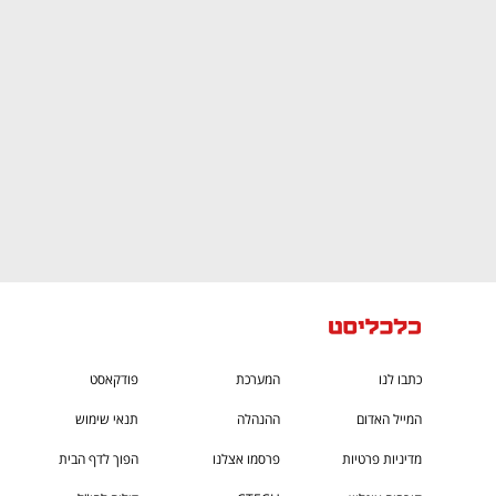
CTech – the
הבית של ההייטק הישראלי
כתבו לנו
המערכת
פודקאסט
המייל האדום
ההנהלה
תנאי שימוש
מדיניות פרטיות
פרסמו אצלנו
הפוך לדף הבית