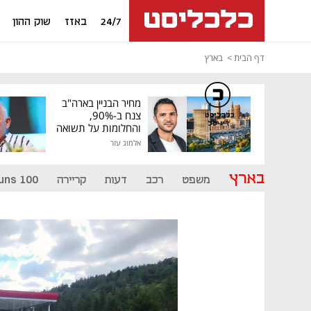
24/7
באזז
שוק ההון
דף הבית
בארץ
מחיר הבניין בארה"ב
צנח ב-90%,
כלכליסט
דיגיטל
והחלומות על תשואה
גבוהה התנפצו
אלמוג עזר
בארץ
משפט
רכב
דעות
קריירה
uns 100