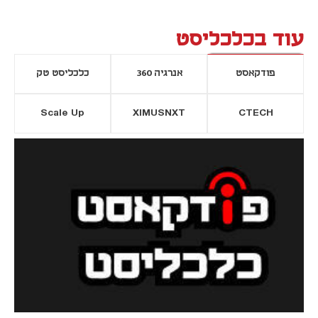
עוד בכלכליסט
פודקאסט
אנרגיה 360
כלכליסט טק
Scale Up
XIMUSNXT
CTECH
יסייה חדשה
נפתח בכרטיסייה חדשה