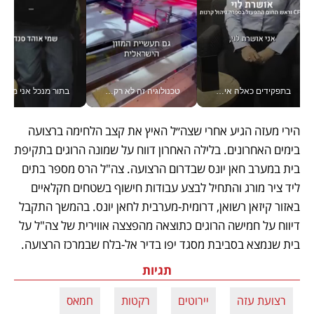
בתפקידים כאלה אי אפשר לחכות: אושרת לוי מניעה השקעות ענק מהטלפון_v
טכנולוגיה זה לא רק בהייטק: גם תעשיית המזון הישראלית מאמצת כלי AI, אוטומציה וניתוח דאטה בזמן אמת
בתור מנכל אני מקבל מאות הח
הירי מעזה הגיע אחרי שצה״ל האיץ את קצב הלחימה ברצועה 
בימים האחרונים. בלילה האחרון דווח על שמונה הרוגים בתקיפת 
בית במערב חאן יונס שבדרום הרצועה. צה"ל הרס מספר בתים 
ליד ציר מורג והתחיל לבצע עבודות חישוף בשטחים חקלאיים 
באזור קיזאן רשואן, דרומית-מערבית לחאן יונס. בהמשך התקבל 
דיווח על חמישה הרוגים כתוצאה מהפצצה אווירית של צה"ל על 
בית שנמצא בסביבת מסגד יפו בדיר אל-בלח שבמרכז הרצועה. 
תגיות
רצועת עזה
יירוטים
רקטות
חמאס