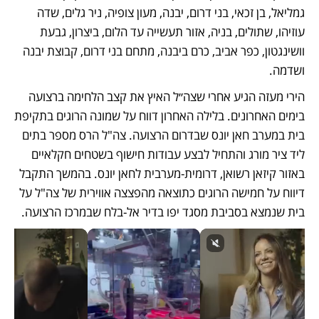
גמליאל, בן זכאי, בני דרום, יבנה, מעון צופיה, ניר גלים, שדה 
עוזיהו, שתולים, בניה, אזור תעשייה עד הלום, ביצרון, גבעת 
וושינגטון, כפר אביב, כרם ביבנה, מתחם בני דרום, קבוצת יבנה 
ושדמה. 
הירי מעזה הגיע אחרי שצה״ל האיץ את קצב הלחימה ברצועה 
בימים האחרונים. בלילה האחרון דווח על שמונה הרוגים בתקיפת 
בית במערב חאן יונס שבדרום הרצועה. צה"ל הרס מספר בתים 
ליד ציר מורג והתחיל לבצע עבודות חישוף בשטחים חקלאיים 
באזור קיזאן רשואן, דרומית-מערבית לחאן יונס. בהמשך התקבל 
דיווח על חמישה הרוגים כתוצאה מהפצצה אווירית של צה"ל על 
בית שנמצא בסביבת מסגד יפו בדיר אל-בלח שבמרכז הרצועה. 