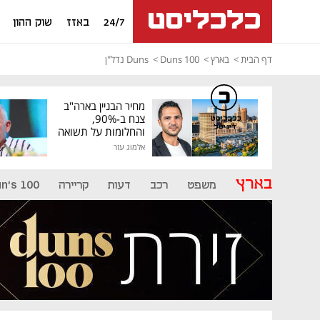
24/7
באזז
שוק ההון
דף הבית
בארץ
Duns 100
Duns נדל"ן
מחיר הבניין בארה"ב
צנח ב-90%,
כלכליסט
דיגיטל
והחלומות על תשואה
גבוהה התנפצו
אלמוג עזר
בארץ
משפט
רכב
דעות
קריירה
n's 100