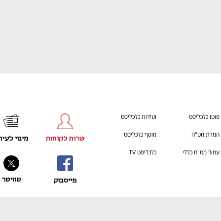
h – the gateway to Tech
You're NXT
פוטו כלכליסט
ועידות כלכליסט
המרת מט"ח
מוסף כלכליסט
שרות לקוחות
מינוי לעית
עמוד מט"ח כללי
כלכליסט TV
טוויטר
פייסבוק