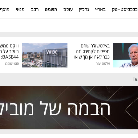
כלכליסט-טק
בארץ
נדל"ן
עולם
משפט
רכב
פנאי
מוסף
באלטשולר שחם
וויקס ממש
מפיקים לקחים: "זה
ביוקר על ר
כבר לא 'וואן מן' שואו
44
של גילעד"
אלמוג עזר
סופי שולמן
מיליון דולר
Du