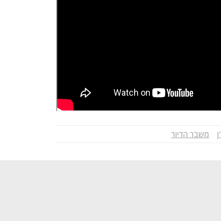
ן
משבר הדיור