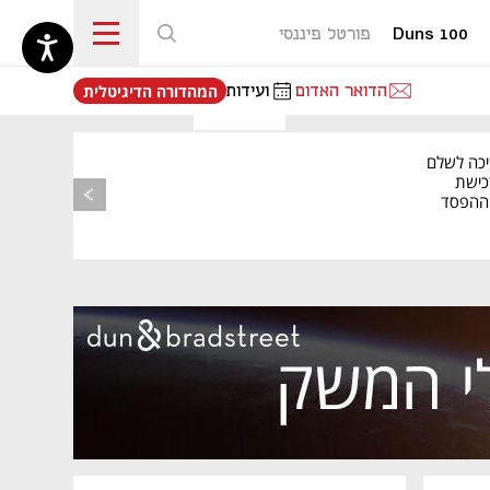
Duns 100
פורטל פיננסי
נפתח בכרטיסייה חדשה
הדואר האדום
ועידות
המהדורה הדיגיטלית
יכה לשלם
כישת
BASE: ההפסד
הרבעוני זינק ל-76