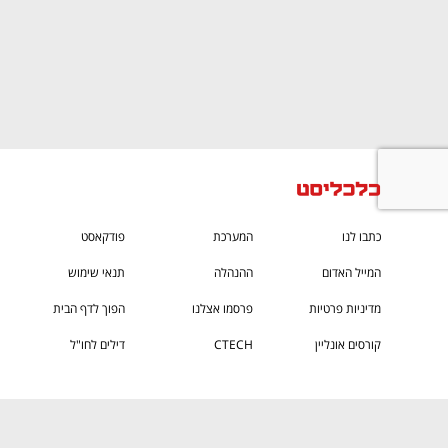
ם ומה שביניהם
התכוננו לשלב הבא בצמיחה שלכם!
כתבו לנו
המערכת
פודקאסט
המייל האדום
ההנהלה
תנאי שימוש
מדיניות פרטיות
פרסמו אצלנו
הפוך לדף הבית
קורסים אונליין
CTECH
דילים לחו"ל