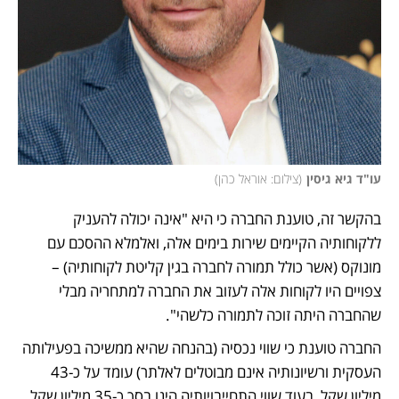
עו"ד גיא גיסין
(
צילום: אוראל כהן
)
בהקשר זה, טוענת החברה כי היא "אינה יכולה להעניק 
ללקוחותיה הקיימים שירות בימים אלה, ואלמלא ההסכם עם 
מונוקס (אשר כולל תמורה לחברה בגין קליטת לקוחותיה) – 
צפויים היו לקוחות אלה לעזוב את החברה למתחריה מבלי 
שהחברה היתה זוכה לתמורה כלשהי".
החברה טוענת כי שווי נכסיה (בהנחה שהיא ממשיכה בפעילותה 
העסקית ורשיונותיה אינם מבוטלים לאלתר) עומד על כ-43 
מיליון שקל, בעוד שווי התחייבויותיה הינו בסך כ-35 מיליון שקל. 