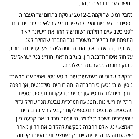
בחשד לעבירות הלבנת הון.
גלובל רמיט שהוקמה ב-2012 עוסקת בתחום של העברות 
כספים בינלאומיות ומעניקה שירות בעיקר לאלפי עובדים זרים. 
לפני כשבועיים התלתה רשות שוק ההון את רישיונה לאור 
התפתחויות בחקירת משטרה נגד החברה שהחלה לפני 
כשנתיים. החשד הוא כי החברה ומנהליה ביצעו עבירות חמורות 
על חוק איסור הלבנת הון. בעקבות זאת, הודיע בנק ישראל על 
ניתוק החברה ממערכת התשלומים.
בבקשה שהוגשה באמצעות עוה"ד גיא גיסין ואמיר ארז ממשרד 
גיסין ושות' נטען כי החברה הייתה רווחית וסולבנטית, אך הפכה 
בתוך ימים לחדלת פירעון תזרימית בעקבות תפיסת כספים 
והתליית רישיונות. הפגיעה המרכזית נובעת מכך שחלק גדול 
מהכספים שנתפסו הם כספי לקוחות, בעיקר עובדים זרים 
שמעבירים משכורות לחו״ל. השופטת מרב בן ארי קבעה דיון 
לאמצע יוני, אולם החברה מבקשת להקדים את הדיון מאחר 
שלטענתה אם הדיון יתקיים רק באמצע יוני תהפוך בקשתה 