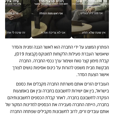
אין שעה שלא התעסקתי במשבר - טל אלכסנדרוביץ’ שגב מנהלת משברים תקשורתיים מכל מקום עם ה- Galaxy Z Fold8 Ultra שלה_v
אני לא צריכה את המשרד: רונית שרעבי-חדד מנהלת ארגון של 30000 עובדים מכל מקום_v
זה שינה לי את החיים: 
הפתרון המוצע על ידי החברה הוא לאשר הגנה זמנית והסדר 
שיאפשר העברת פעילות הלקוחות למונוקס (קבוצת 019), 
קבלת מימון קצר טווח ושימור ערך נכסי החברה. החברה 
מבקשת מבית משפט להורות על כינוס אסיפות נושים לצורך 
אישור הצעת הסדר.
העובדים הזרים אותם משרתת החברה מקבלים את כספם 
בישראל, בין אם ישירות לחשבונם בחברה ובין אם באמצעות 
הפקדה לחשבונם בחברה. לאחר קבלת הכספים לחשבונותיהם 
בחברה, הייתה החברה מעבירה את הכספים למדינות המקור של 
אותם עובדים זרים, לרוב לחשבונות מקבילים שפתחה החברה 