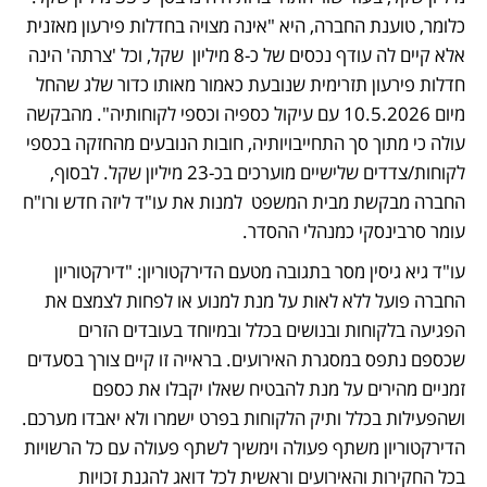
כלומר, טוענת החברה, היא "אינה מצויה בחדלות פירעון מאזנית 
אלא קיים לה עודף נכסים של כ-8 מיליון  שקל, וכל 'צרתה' הינה 
חדלות פירעון תזרימית שנובעת כאמור מאותו כדור שלג שהחל 
מיום 10.5.2026 עם עיקול כספיה וכספי לקוחותיה". מהבקשה 
עולה כי מתוך סך התחייבויותיה, חובות הנובעים מהחזקה בכספי 
לקוחות/צדדים שלישיים מוערכים בכ-23 מיליון שקל. לבסוף, 
החברה מבקשת מבית המשפט  למנות את עו"ד ליזה חדש ורו"ח 
עומר סרבינסקי כמנהלי ההסדר.
עו"ד גיא גיסין מסר בתגובה מטעם הדירקטוריון: "דירקטוריון 
החברה פועל ללא לאות על מנת למנוע או לפחות לצמצם את 
הפגיעה בלקוחות ובנושים בכלל ובמיוחד בעובדים הזרים 
שכספם נתפס במסגרת האירועים. בראייה זו קיים צורך בסעדים 
זמניים מהירים על מנת להבטיח שאלו יקבלו את כספם 
ושהפעילות בכלל ותיק הלקוחות בפרט ישמרו ולא יאבדו מערכם. 
הדירקטוריון משתף פעולה וימשיך לשתף פעולה עם כל הרשויות 
בכל החקירות והאירועים וראשית לכל דואג להגנת זכויות 