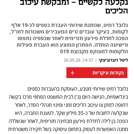
נקלעה לקשיים - ומבקשת עיכוב
הליכים
גלובל רמיט, שנותנת שירותי העברת כספים לכ-19 אלף
לקוחות, בעיקר עובדים זרים המעבירים משכורות לחו"ל,
הפכה לחדלת פירעון תזרימית לאחר שכספיה נתפסו
ורישיונה הותלה. הפתרון המוצע הוא העברת פעילות
הלקוחות למונוקס מקבוצת 019
ליטל דוברוביצקי
|
14:37, 26.05.26
+
נקודות עיקריות
גלובל רמיט שירותי מטבע, העוסקת בהעברות כספים 
בינלאומיות, הגישה היום (ג') לבית המשפט המחוזי מרכז בקשה 
דחופה למתן צו עיכוב הליכים זמני ומינוי מנהלי הסדר, לאחר 
שנקלעה לחובות של כ-35 מיליון שקל. לטענת החברה, היא 
הפכה בן לילה לחדלת פירעון מבחינה תזרימית, לאחר שנשללה 
ממנה האפשרות לעסוק בתחום עיסוקה בשל חקירה משטרתית 