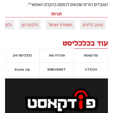
העובדים הזרים שזכאים לכספם בהקדם האפשרי".
תגיות
עיכוב הליכים
משטרת ישראל
הלבנת הון
גלובל ר
עוד בכלכליסט
פודקאסט
אנרגיה 360
כלכליסט טק
Scale Up
XIMUSNXT
CTECH
יסייה חדשה
נפתח בכרטיסייה חדשה