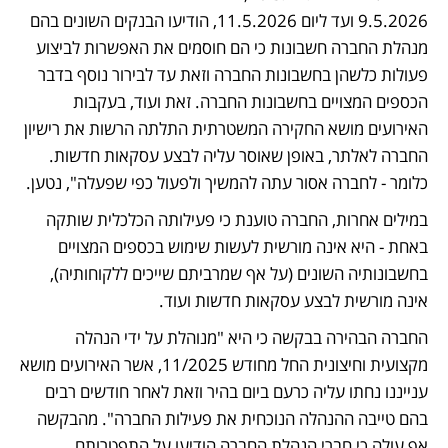
9.5.2026 ועד ליום 11.5.2026, הודיעו הבנקים השונים בהם 
מנהלת החברה חשבונות כי הם חוסמים את האפשרות לביצוע 
פעולות כלשהן בחשבונות החברה וזאת עד לבירור נוסף בדבר 
הכספים המצויים בחשבונות החברה. זאת ועוד, בעקבות 
האירועים מושא החקירה המשטרתית התלתה הרשות את רישיון 
החברה לאלתר, באופן שאוסר עליה לבצע עסקאות חדשות. 
כלומר - לחברה אסור עתה להמשיך ולפעול כפי שפעלה", נטען.
במילים אחרות, החברה טוענת כי פעילותה הכלכלית שותקה 
באחת - היא אינה מורשית לעשות שימוש בכספים המצויים 
בחשבונותיה השונים (על אף שמרביתם שייכים ללקוחותיה), 
אינה מורשית לבצע עסקאות חדשות ועוד. 
החברה הבהירה בבקשה כי היא "מנוהלת על ידי הנהלה 
מקצועית וחיצונית החל מחודש 11/2025, אשר האירועים מושא 
ענייננו נחתו עליה כרעם ביום בהיר וזאת לאחר חודשים רבים 
בהם טייבה ההנהלה הנוכחית את פעילות החברה". מהבקשה 
אף עולה כי חברי הנהלת החברה הודיעו על התפטרותם 