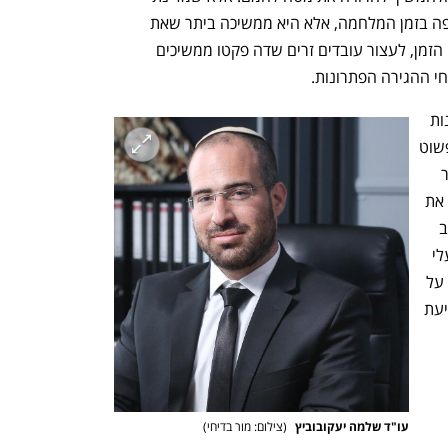
ישראל, לא רק שאינה נמנעת מהליכי אכיפה בזמן המלחמה, אלא היא ממשיכה ביתר שאת 
וביתר תוקף את פעולות האכיפה. האם זהו הזמן, לעצור עובדים זרים שדה פקטו ממשיכים 
י ההגירה הפתרונות. 
עוד בתחילת המלחמה, ניסיתי בעצמי לפנות 
לרשות ההגירה והאוכולסין עם הפתרון הפשוט 
הבא: מתן היתר לעובדים זרים לשנה, אשר 
יאפשר למעסיקים רבים שפנו אלי להחזיר את 
העובדים שלהם אשר מכירים ויודעים היטב 
את העבודה. במסגרת הפניות, הצהירו בעלי 
העסקים כי הינם יקלטו את העובד וישמרו על 
כל זכויותיו בהתאם לדיני העבודה עד לפקיעת 
עו"ד שלמה יעקובוביץ 
(
צילום: מור בדיחי
)