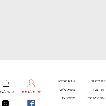
ענף במתח גבוה
מדברים כלכלה, עסקים ומה שב
פוטו כלכליסט
ועידות כלכליסט
המרת מט"ח
מוסף כלכליסט
שרות לקוחות
מינוי לעית
עמוד מט"ח כללי
כלכליסט TV