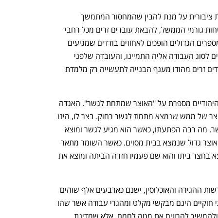
לא צריך להיות סטודנט לכלכלה או מדיניות ציבורית על מנת להבין שהמחסור המתמשך 
בעובדים זרים הינו כשל שוק מובהק. הבטחות גורמי הממשל, להבאת עובדים זרים מכל רחבי 
העולם נכשלים פעם אחר פעם, כאשר המספרים הגדולים הופכים לאחוזים בודדים שמגיעים 
ארצה. גם אלו שמגיעים, לא תמיד מתאימים לסוג העבודה אליה התמיינו, והעובדה שלפני 
מספר ימים העניקו את היתר להעביר עובדים זרים מהודו מענף הבנייה לתעשייה רק מלמדת 
אגדה בינלאומית, שמופיעה גם במקורות היהודיים מספרת על "האוצר שמתחת לגשר". האגדה 
מספרת על איש שזקוק לכסף וחולם על אוצר של ממש שנמצא מתחת לגשר רחוק. בצר לו, הינו 
נפרד ממשפחתו ויוצא למסע אל עבר הגשר. מה רבה הפתעתו, כאשר הוא מגיע לגשר ומוצא 
שומר שמספר לו שגם הוא חלם חלום על אוצר גדול שנמצא בבית מסוים. כאשר השומר מתאר 
את הבית, מגלה אותו האיש כי האוצר נמצא בחצר ביתו והוא שם פעמיו חזרה הביתה ומוצא את 
הנה הנתון, שתופתעו לשמוע. לפי נתוני רשות ההגירה והאוכלוסין, ישנם כארבעים אלף שוהים 
בלתי חוקיים. לא מעט מאותם שוהים בלתי חוקיים הינם מבקשי מקלט ומהגרי עבודה אשר שהו 
בהיתר עבודה ונאלצו להישאר בארץ זרה ולהמשיך להרוויח את מטה לחמם. אלא שמדינת 