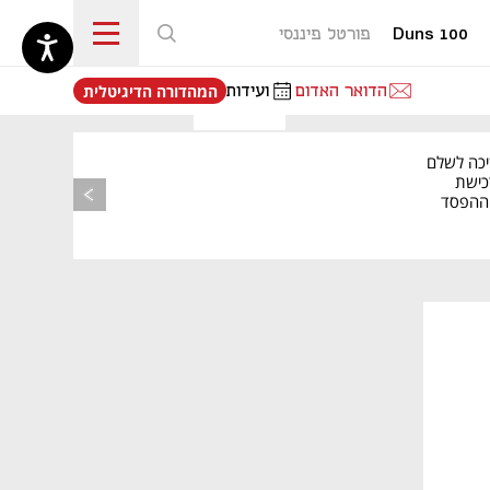
Duns 100
פורטל פיננסי
נפתח בכרטיסייה חדשה
הדואר האדום
ועידות
המהדורה הדיגיטלית
יכה לשלם
כישת
BASE: ההפסד
הרבעוני זינק ל-76