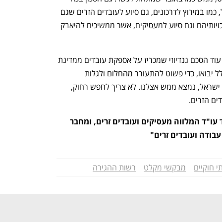
אדם והפנייתו לסיוע לאזרחי מדינת ישראל, כמו במירוץ לדרכונים, גם סיוע לעובדים הזרים שגם 
ככה עובדים בצורה לא חוקית, לקבל את זכויותיהם וגם סיוע למעסיקים, אשר ממשיכים להיאבק 
אז בפעם הבאה שמכריזים על עוד פתרון, עוד הסכם גנדיוזי שמכריז על אספקת עובדים ממדינת 
עולם שלישי, שאינם הוכשרו וספק אם בכלל יבואו, כדי פשוט להתעורר מהחלום ולגלות 
ש"האוצר", הכח האדם הכה חיוני למדינת ישראל, נמצא ממש אצלנו. לא צריך לחפש רחוק, 
ם הזרים. 
עו"ד שלמה יעקובוביץ הינו בעל משרד עו"ד המלווה מעסיקים ועובדים זרים, ומחבר 
בודה ועובדים זרים"
י חוקיים
מבקשי מקלט
רשות ההגירה