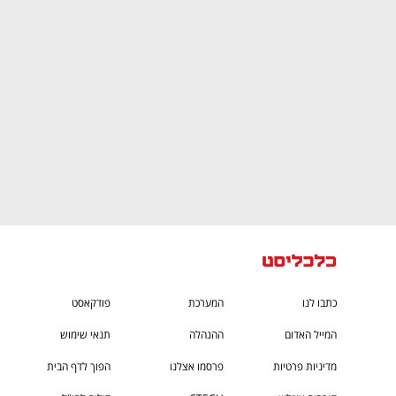
CTech – the
הבית של ההייטק הישראלי
כתבו לנו
המערכת
פודקאסט
המייל האדום
ההנהלה
תנאי שימוש
מדיניות פרטיות
פרסמו אצלנו
הפוך לדף הבית