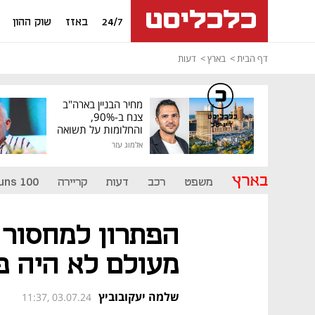
24/7
באזז
שוק ההון
דף הבית
בארץ
דעות
מחיר הבניין בארה"ב
צנח ב-90%,
כלכליסט
דיגיטל
והחלומות על תשואה
גבוהה התנפצו
אלמוג עזר
בארץ
משפט
רכב
דעות
קריירה
uns 100
הפתרון למחסור 
מעולם לא היה פ
שלמה יעקובוביץ
11:37, 03.07.24