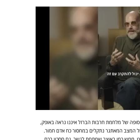
דא עקא, פניות חוזרות ונשנות שבו ריקם. סופה של מלחמת חרבות הברזל איננו נראה באופק, 
ומעסיקים רבים המתעקשים לשרוד אל מול המצב המאתגר נתקלים במחסור כח אדם חמור. 
האם יכול להיות, שהפתרון הוא כל כך פשוט, ממש כמו באוצר שמתחת לגשר. גם חסכון בכח 