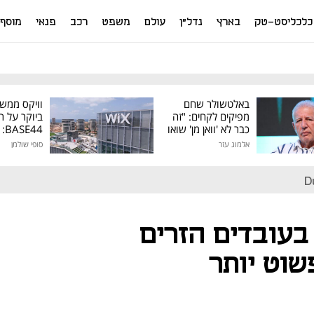
כלכליסט-טק
בארץ
נדל"ן
עולם
משפט
רכב
פנאי
מוסף
באלטשולר שחם
וויקס ממש
מפיקים לקחים: "זה
ביוקר על ר
כבר לא 'וואן מן' שואו
44
של גילעד"
אלמוג עזר
סופי שולמן
מיליון דולר
D
בעובדים הזרים
שוט יותר