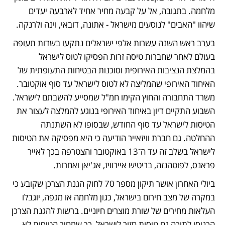
מלחמה. בתגובה, אל על קבעה מחיר אחיד לארבעה יעדים 
שיהוו "האבים" לנוסעים מישראל - אתונה, דובאי, וינה ולרנקה.
בערב ראש השנה עשרות אלפי ישראלים נתקעו בשדות תעופה 
בעולם לאחר שחברות טיסה זרות הפסיקו לטוס לישראל 
בהמלצת הנציבות האירופית וסוכנות הבטיחות התעופתית של 
האיחוד האירופי שהמליצה לא לטוס לישראל עד סוף אוקטובר. 
משרד התחבורה והחוץ הקימו חמ"ל שמסייע להשבתם לישראל. 
השבוע התקיים דיון באיחוד האירופי בנוגע להמלצה לעצור את 
הטיסות לישראל עד סוף החודש, שבסופו לא השתנתה 
ההחלטה. גם חברת וויזאייר הודיעה כי היא מפסיקה את הטיסות 
לישראל בשלב זה עד ה־13 באוקטובר והצטרפה בכך לאייר 
פראנס, לפוטהנזה, בריטיש איירוויז, אג'יאן ואחרות.  
ביולי האחרון אושר תיקון מספר 70 לחוק הגנת הצרכן שקובע כי 
במקרה של מצב חירום בישראל, כגון מלחמה או מגפה, יוגבלו 
העלאות מחירים של שורת מוצרים חיוניים. ברשות להגנת הצרכן 
הכניסו לתוכה גם טיסות חזור לישראל, כך שמחיר הטיסות לא 