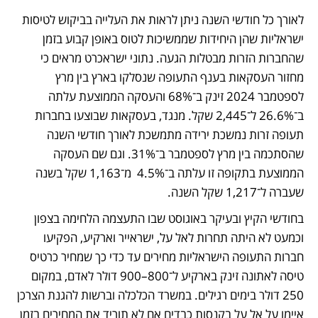
לאורך כל חודשי השנה ניתן לראות את העלייה בביקוש לטיסות 
ישראליות שהן היחידות שממשיכות לטוס באופן קבוע בזמן 
שהחברות הזרות מבטלות הגעה. נתוני ישראכרט מראים כי 
מחזור העסקאות בענף התעופה שנסלקו בארץ בין מרץ 
לספטמבר 2024 זינק ב־68% והעסקה הממוצעת עלתה 
ב־26.6% ל־2,445 שקל. מנגד, בעסקאות שבוצעו בחברות 
תעופה זרות נמשכת ירידה מתמשכת לאורך חודשי השנה 
שהסתכמה בין מרץ לספטמבר ב־31%. וגם שם העסקה 
הממוצעת בתקופה זו עלתה ב־4.5%  מ־1,163 שקל בשנה 
שעברה ל־1,217 שקל השנה.
בחודשי הקיץ ובעיקר באוגוסט שבו התעצמה הלחימה בצפון 
וכמעט לא היתה תחרות לאל על, ישראייר וארקיע, הפקיעו 
חברות התעופה הישראליות מחירים עד כדי כך שמחיר כרטיס 
טיסה לאתונה זינק בארקיע ל־800–900 דולר לאדם, במקום 
250 דולר בימים רגילים. במשרד הכלכלה וברשות להגנת הצרכן 
איימו על אל על בקנסות כבדים אם לא תוריד את המחירים בזמן 