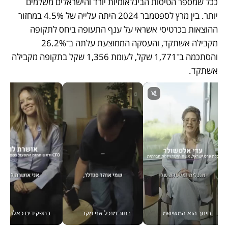
ככל שמספר הטיסות הבינלאומיות יורד והישראלים משלמים 
יותר. בין מרץ לספטמבר 2024 היתה עלייה של 4.5% במחזור 
ההוצאות בכרטיסי אשראי על ענף התעופה ביחס לתקופה 
מקבילה אשתקד, והעסקה הממוצעת עלתה ב־26.2% 
והסתכמה ב־1,771 שקל, לעומת 1,356 שקל בתקופה מקבילה 
אשתקד. 
חינוך הוא המשישמה של החיים שלי - V
בתור מנכל אני מקבל מאות החלטות ביום, וה- Galaxy Z Fold8 Ultra עוזר לי לחתוך אותן מהר יותר_v
בתפקידים כאלה אי אפשר לח