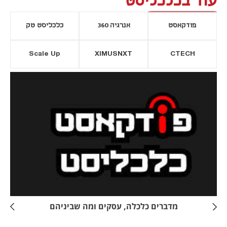
עוד בכלכליסט
פודקאסט
אנרגיה 360
כלכליסט טק
Scale Up
XIMUSNXT
CTECH
יסייה חדשה
נפתח בכרטיסייה חדשה
מדברים כלכלה, עסקים ומה שביניהם