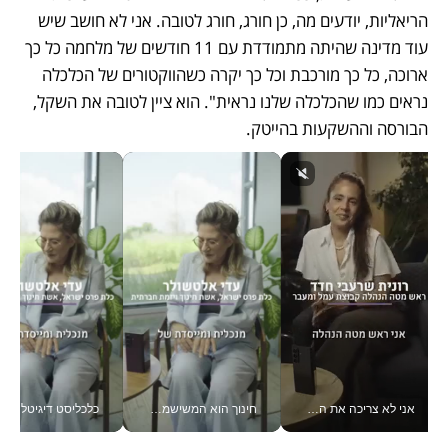
הריאליות, יודעים מה, כן חורג, חורג לטובה. אני לא חושב שיש 
עוד מדינה שהיתה מתמודדת עם 11 חודשים של מלחמה כל כך 
ארוכה, כל כך מורכבת וכל כך יקרה כשהווקטורים של הכלכלה 
נראים כמו שהכלכלה שלנו נראית". הוא ציין לטובה את השקל, 
הבורסה וההשקעות בהייטק. 
אני לא צריכה את המשרד: רונית שרעבי-חדד מנהלת ארגון של 30000 עובדים מכל מקום_v
חינוך הוא המשישמה של החיים שלי - V
כלכליסט דיגיטל