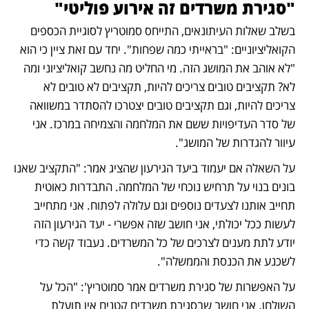
"סגירת משרדים זה אירוע פוליטי"
בשלב שאלות העיתונאים, התייחס סמוטריץ לסוגיית הכספים 
הקואליציוניים: "בראייתי כמה שפחות". יחד עם זאת ציין כי הוא 
"לא אוהב את המושג הזה. מי החליט מה נחשב קואליציוני ומה 
לא? תקציבים טובים צריכים להיות, תקציבים לא טובים לא 
צריכים להיות, וגם תקציבים טובים יצטרכו להסתדר במשוואה 
של סדר העדיפויות ששם את המלחמה והצמיחה במרכז. אני 
עיוור להגדרות של המושג".
על השאלה אם יעמוד ביעד הגירעון שהציג אמר: "התקציב שאנו 
בונים בנוי על תרחיש נוכחי של המלחמה. התבדרות כאוטית 
תחייב אותנו לצעדים נוספים וגם עלולה לפתוח. אני מתחייב 
לעשות ככל יכולתי, אני חושב שזה אפשרי - יעד הגירעון הזה 
יודע לתת מענים לצרכים של כל המשרדים. נעבוד קשה כדי 
לשכנע את הכנסת והממשלה".
על האפשרות של סגירת משרדים אמר סמוטריץ': "הכל על 
השולחן. אני חושב שבסגירת משרדים קטנים אין תועלת 