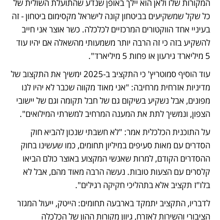
המקורות שלו ולאן הוא יילך באופן שנדע שהתועלת השולית של 
כל שקל שמשקיעים בביטחון קונה לישראל מקסימום ביטחון - זה 
בעיניי אחד הווקטורים המרכזיים לכלכלה. כשר אוצר אני חייב 
להשקיע בזה כי זה הרבה יותר משמעותי מהשאלה אם יהיו עוד 
5 מיליארד גירעון או פחות 5 מיליארד".
עוד הוסיף סמוטריץ' כי התקציב ב-2025 ימשיך את התקצוב של 
מדיניות אזרחית מרחיבה: "אני מאוד מקווה שכבר לא יהיו לנו 
מפונים, אבל נשקיע בשיקום גם של חבל תקומה וגם של יישובי 
הצפון, ונמשיך לתת את המענה המרחיב למשרתי המילואים".
על התוכנית הכלכלית אמר: "לא חשבתי שנכון להביא חוק 
הסדרים עם מאות סעיפים במיליון תחומים, כמו שעשינו בחוק 
ההסדרים הקודם, למרות שאנשי המקצוע באוצר כולם הביאו 
קלסרים עם הצעות טובות. נעשה הרבה מאוד מהם, אבל לא 
בלו"ז תקציב אלא בתהליכי חקיקה רגילים".
לדבריו, התקציב יתמקד בארבעה תחומים: הייטק, ייעול המגזר 
הציבורי והשירות לאזרח, גיוון מקורות ההון של הכלכלה 