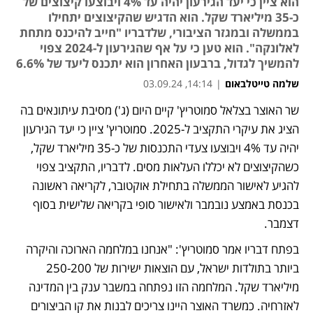
הוא ציין כי יעד הגירעון יהיה עד 4% ויבוצעו קיצוצים של
כ-35 מיליארד שקל. הוא הדגיש שהקיצוצים יתחילו
בממשלה ובמגזר הציבורי, שלדבריו "חייב להיכנס מתחת
לאלונקה". הוא טען כי על אף שהגירעון ל-2024 צפוי
להמשיך לגדול, ברבעון האחרון הוא יתכנס ליעד של 6.6%
שלמה טייטלבאום
|
14:14, 03.09.24
שר האוצר בצלאל סמוטריץ' קיים היום (ג') מסיבת עיתונאים בה 
נפתח בכרטיסייה חדשה
נפתח בכרטיסייה חדשה
נפתח בכרטיסייה חדשה
הציג את עיקרי התקציב ל-2025. סמוטריץ' ציין כי יעד הגירעון 
יהיה עד 4% ויבוצעו צעדי התכנסות של כ-35 מיליארד שקל, 
כשהקיצוצים לא יכללו העלאות מסים. לדבריו, התקציב צפוי 
להגיע לאישור הממשלה בתחילת אוקטובר, לקריאה ראשונה 
בכנסת באמצע נובמבר ולאישור סופי בקריאה שלישית בסוף 
דצמבר.
בפתח דבריו אמר סמוטריץ': "אנחנו במלחמה הארוכה והיקרה 
ביותר בתולדות ישראל, עם הוצאות ישירות של 250-200 
מיליארד שקל. המלחמה הזו נפתחה במשבר ענק בין המדינה 
לאזרחיה. כמשרד האוצר היינו צריכים לבנות את קו הביצורים 