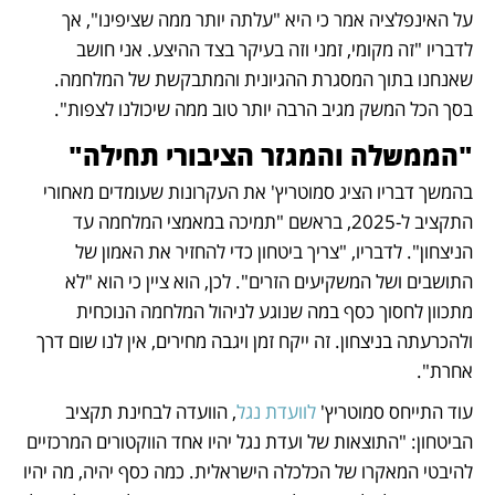
על האינפלציה אמר כי היא "עלתה יותר ממה שציפינו", אך 
לדבריו "זה מקומי, זמני וזה בעיקר בצד ההיצע. אני חושב 
שאנחנו בתוך המסגרת ההגיונית והמתבקשת של המלחמה. 
בסך הכל המשק מגיב הרבה יותר טוב ממה שיכולנו לצפות".
"הממשלה והמגזר הציבורי תחילה"
בהמשך דבריו הציג סמוטריץ' את העקרונות שעומדים מאחורי 
התקציב ל-2025, בראשם "תמיכה במאמצי המלחמה עד 
הניצחון". לדבריו, "צריך ביטחון כדי להחזיר את האמון של 
התושבים ושל המשקיעים הזרים". לכן, הוא ציין כי הוא "לא 
מתכוון לחסוך כסף במה שנוגע לניהול המלחמה הנוכחית 
ולהכרעתה בניצחון. זה ייקח זמן ויגבה מחירים, אין לנו שום דרך 
אחרת".
עוד התייחס סמוטריץ' 
לוועדת נגל
, הוועדה לבחינת תקציב 
הביטחון: "התוצאות של ועדת נגל יהיו אחד הווקטורים המרכזיים 
להיבטי המאקרו של הכלכלה הישראלית. כמה כסף יהיה, מה יהיו 