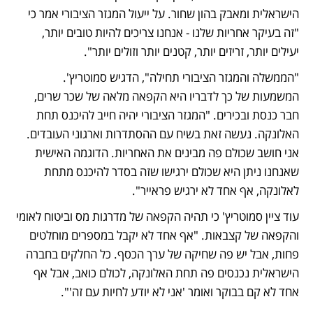
הישראלית ומאבק בהון שחור. על ייעול המגזר הציבורי אמר כי 
"זה בעיקר אחריות שלנו - אנחנו צריכים להיות טובים יותר, 
יעילים יותר, זריזים יותר, קטנים יותר וזולים יותר". 
"הממשלה והמגזר הציבורי תחילה", הדגיש סמוטריץ'. 
המשמעות של כך לדבריו היא הקפאה מלאה של שכר שרים, 
חבר כנסת ובכירים. "המגזר הציבורי יהיה חייב להיכנס תחת 
האלונקה. נעשה זאת בשיח עם ההסתדרות וארגוני העובדים. 
אני חושב שכולם פה מבינים את האחריות. הדוגמה האישית 
שאנחנו ניתן היא שכולם ירגישו שזה בסדר להיכנס מתחת 
לאלונקה, אף אחד לא ירגיש פראייר".
עוד ציין סמוטריץ' כי תהיה הקפאה של מדרגות מס וביטוח לאומי 
והקפאה של קצבאות. "אף אחד לא יקבל במספרים מוחלטים 
פחות, אבל יש פה שחיקה של ערך הכסף. כל החלקים בחברה 
הישראלית נכנסים פה תחת האלונקה, לכולם כואב, אבל אף 
אחד לא קם בבוקר ואומר 'אני לא יודע לחיות עם זה'".