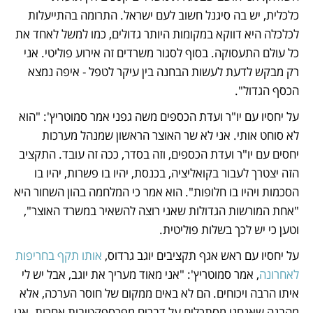
כלכלית, יש בה סיגנל חשוב לעם ישראל. התרומה בהתייעלות 
לכלכלה היא דווקא במקומות היותר גדולים, כמו למשל לאחד את 
כל עולם התעסוקה. בסוף לסגור משרדים זה אירוע פוליטי. אני 
רק מבקש לדעת לעשות הבחנה בין עיקר לטפל - איפה נמצא 
הכסף הגדול".
על יחסיו עם יו"ר ועדת הכספים משה גפני אמר סמוטריץ': "הוא 
לא סוחט אותי. אני לא שר האוצר הראשון שמנהל מערכות 
יחסים עם יו"ר ועדת הכספים, וזה בסדר, ככה זה עובד. התקציב 
הזה יצטרך לעבור בקואליציה, בכנסת, יהיו בו פשרות, יהיו בו 
הסכמות ויהיו בו חלופות". הוא אמר כי המלחמה בהון השחור היא 
"אחת המורשות הגדולות שאני רוצה להשאיר במשרד האוצר", 
וטען כי יש לכך בשלות פוליטית.
על יחסיו עם ראש אגף תקציבים יוגב גרדוס, 
אותו תקף בחריפות 
לאחרונה
, אמר סמוטריץ': "אני מאוד מעריך את יוגב, אבל יש לי 
איתו הרבה ויכוחים. הם לא באים ממקום של חוסר הערכה, אלא 
מהבנה שאנחנו מסתכלים על דברים מפרספקטיבות אחרות. אני 