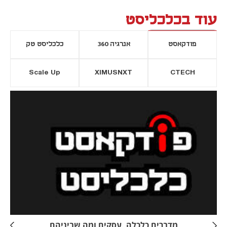
עוד בכלכליסט
פודקאסט
אנרגיה 360
כלכליסט טק
Scale Up
XIMUSNXT
CTECH
יסייה חדשה
נפתח בכרטיסייה חדשה
מדברים כלכלה, עסקים ומה שביניהם