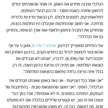
הכלכלי שיבנה מחדש את האמון. זה אומר שהאזרחים יכולים 
להישען אחורה בשעת משבר - זה נכון לבעלי העסקים, 
למילואמיניקים, למפונים ולכולם. לכן הבאתי מדיניות כלכלית 
מרחיבה. אני חושב שההחלטות שקיבלנו היו החלטות נכונות, 
שהחזיקו את החברה והחוסן הלאומי ואת אורך הנשימה, והחזיקו 
גם את הכלכלה".
עוד התייחס סמוטריץ' לגירעון, 
שהגיע ל-8.1%
, וטען כי על אף 
שהוא צפוי להמשיך לגדול גם בחודש הקרוב, ברבעון האחרון הוא 
יתכנס ליעד שלו (6.6%). לדבריו, "אנחנו לא מגבילים את 
הוצאות המלחמה. אם תהיה לנו פריצת גירעון השנה, זה רק 
בגלל איזה פריצה גדולה פתאום בהוצאות המלחמה".
"אני אומר בכל הצניעות - אני גאה באופן שאנחנו מנהלים את 
הכלכלה", הוסיף. "אני חושב שהתוצאות טובות - בהתייצבות של 
העסקים, התמיכה במפונים. זה לא אופטימלי, אבל בסך הכל 
עשינו את זה טוב. יש וקטורים שליליים בכלכלה ואני לא מתעלם 
מהם. מה לעשות, ככה זה. לא משהו שהוא חורג מההערכות 