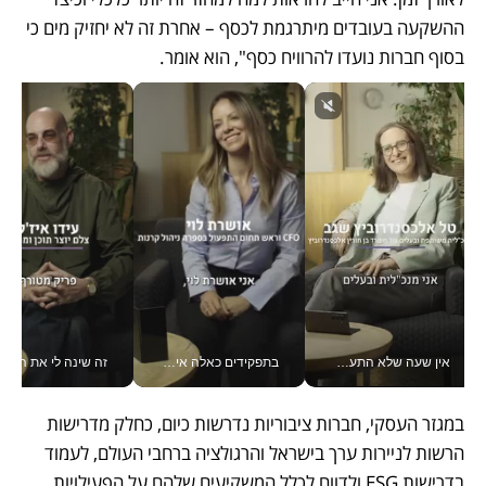
ההשקעה בעובדים מיתרגמת לכסף – אחרת זה לא יחזיק מים כי 
בסוף חברות נועדו להרוויח כסף", הוא אומר. 
אין שעה שלא התעסקתי במשבר - טל אלכסנדרוביץ’ שגב מנהלת משברים תקשורתיים מכל מקום עם ה- Galaxy Z Fold8 Ultra שלה_v
בתפקידים כאלה אי אפשר לחכות: אושרת לוי מניעה השקעות ענק מהטלפון_v
זה שינה לי את החיים: 
במגזר העסקי, חברות ציבוריות נדרשות כיום, כחלק מדרישות 
הרשות לניירות ערך בישראל והרגולציה ברחבי העולם, לעמוד 
בדרישות ESG ולדווח לכלל המשקיעים שלהם על הפעילויות 