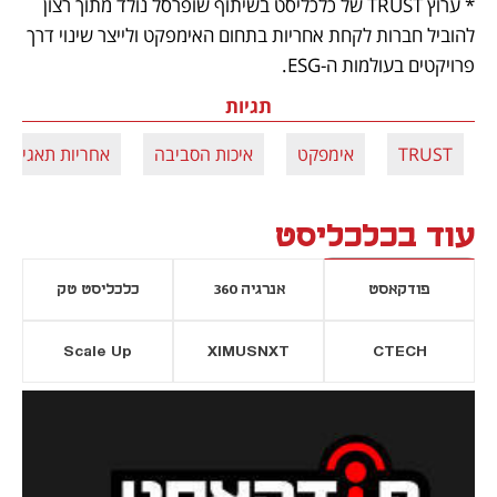
* ערוץ TRUST של כלכליסט בשיתוף שופרסל נולד מתוך רצון 
להוביל חברות לקחת אחריות בתחום האימפקט ולייצר שינוי דרך 
פרויקטים בעולמות ה-ESG.
תגיות
TRUST
אימפקט
איכות הסביבה
אחריות תאגידית
עוד בכלכליסט
פודקאסט
אנרגיה 360
כלכליסט טק
Scale Up
XIMUSNXT
CTECH
יסייה חדשה
נפתח בכרטיסייה חדשה