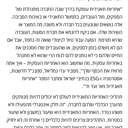
"אחריות תאגידית עוסקת בדרך שבה החברה מתנהלת מול 
הספקים, מול העובדים, בממשל התאגידי או באיכות הסביבה. 
אלה נושאים שנוגעים בכל חברה ולא משנה מה המוצר או 
השירות שלה. אם ניקח לדוגמא את חברת הסעות, העובדה 
שהיא תורמת  הסעה עבור טיול לניצולי שואה זה נחמד, אבל אם 
הם לא משלם בזמן לספקים, או שהעובדים שלו מסכנים את 
החיים שלהם כי לא נותנים להם לנוח הרי שהוא לא מתנהל 
באחריות עסקית. מה שחשוב הוא האחריות העסקית – איך אתה 
מרוויח את הכסף שלך", מסביר עדי גמליאל, סמנכ"ל חדשנות, 
אסטרטגיה ו-ESG בנתיבי ישראל ומחבר הספר "אחריות 
תאגידית מא' ועד ת'". 
תהליכי האחריות התאגידית לעולם לא יכולים להיות מנותקים 
מהערך הכלכלי שלהם לחברה. "זה חלק אינטגרלי מהפעילו ולא 
משהו נפרד. האחריות התאגידית היא שיעור בחשבון ולא שיעור 
בספרות. התהליכים צריכים להיות כלכליים כי אחרת זה לא יחזיק 
לאורך זמן. אני חייב להראות למה למחזר זה יותר כלכלי וכיצד 