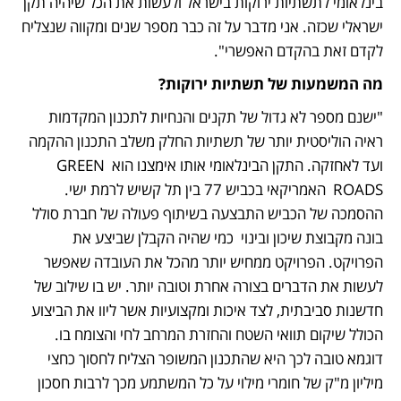
בינלאומי לתשתיות ירוקות בישראל ולעשות את הכל שיהיה תקן 
ישראלי שכזה. אני מדבר על זה כבר מספר שנים ומקווה שנצליח 
לקדם זאת בהקדם האפשרי". 
מה המשמעות של תשתיות ירוקות?
"ישנם מספר לא גדול של תקנים והנחיות לתכנון המקדמות 
ראיה הוליסטית יותר של תשתיות החלק משלב התכנון ההקמה 
ועד לאחזקה. התקן הבינלאומי אותו אימצנו הוא GREEN 
ROADS  האמריקאי בכביש 77 בין תל קשיש לרמת ישי. 
ההסמכה של הכביש התבצעה בשיתוף פעולה של חברת סולל 
בונה מקבוצת שיכון ובינוי  כמי שהיה הקבלן שביצע את 
הפרויקט. הפרויקט ממחיש יותר מהכל את העובדה שאפשר 
לעשות את הדברים בצורה אחרת וטובה יותר. יש בו שילוב של 
חדשנות סביבתית, לצד איכות ומקצועיות אשר ליוו את הביצוע 
הכולל שיקום תוואי השטח והחזרת המרחב לחי והצומח בו. 
דוגמא טובה לכך היא שהתכנון המשופר הצליח לחסוך כחצי 
מיליון מ"ק של חומרי מילוי על כל המשתמע מכך לרבות חסכון 