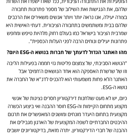
המפעילות את התחבורה הציבורית, ככל שאלו ישפרו את השרות 
שלהם, את הנגישות ואת השילוב של מספר פתרונות תחבורה 
בצורה יעילה, אנו נראה יותר ויותר אנשים משאירים את הרכבים 
שלהם בבית ומשתמשים בתחבורה הציבורית. דעתי האישית היא 
שמרבית הציבור בישראל כמו בעולם רחוק מלהיות טיפש ומחפש 
פתרונות יעילים ונוחים הרבה לפני העלות הכספית". 
מהו האתגר הגדול לדעתך של חברות בנושא ה-ESG היום? 
"הנושא הסביבתי, של צמצום פליטות גזי חממה בפעילות הליבה 
וזו של שרשרת האספקה הוא אחד הנושאים ה'חמים' אבל 
האתגר הלא פחות משמעותי הוא להכניס לדנ"א של החברה את 
נושא ה-ESG. 
כיום, יש לא מעט שולחנות דירקטוריון חסרים נציגות של אנשי 
מקצוע מתחום הקיימות וה-ESG חוסר ההבנה ואי ביצוע הכשרה 
מקצועית בתחום היעדר מונחים ומושגים המאפשרים את תרגום 
ההיבטים החברתיים לשפה המקצועית של הארגון מגבילים את 
ההבנה של חברי הדירקטוריון. יתרה מזאת, בדיקטוריונים יושבים 