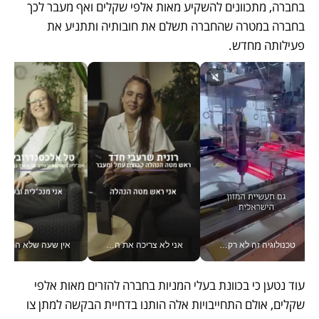
בחברה, מתכוונים להשקיע מאות אלפי שקלים ואף מעבר לכך 
בחברה במטרה שהחברה תשלם את חובותיה ותתניע את 
פעילותה מחדש.  
טכנולוגיה זה לא רק בהייטק: גם תעשיית המזון הישראלית מאמצת כלי AI, אוטומציה וניתוח דאטה בזמן אמת
אני לא צריכה את המשרד: רונית שרעבי-חדד מנהלת ארגון של 30000 עובדים מכל מקום_v
אין שעה שלא התעסקתי במשבר - טל אלכסנדרוביץ’ שגב מנהלת משברים
עוד נטען כי בכוונת בעלי המניות בחברה להזרים מאות אלפי 
שקלים, אולם התחייבויות אלה הותנו בדחיית הבקשה למתן צו 