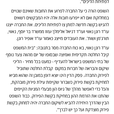
לפתיחת הליכים".
השופט הורה כי על החברה לפרוע את החובות שאינם שנויים 
במחלוקת ואם לא ייפרעו חובות אלה יהיו המבקשים רשאים 
להגיש בקשה חדשה למתן צו לפתיחת הליכים. את החברה ייצגו 
עו"ד רונן נאווי ועו"ד דניאל אלימלך-עזוז ממשרד בר יוסף, נאווי, 
תורג'מן ושות'. את העובדים מייצג כאמור עו"ד אופיר רונן. 
עו"ד רונן נאווי, בא כוח החברה מסר בתגובה: "בית המשפט 
קיבל החלטה תקדימית ואמיצה שבסופו של יום מהווה צעד נוסף 
של בתי המשפט בישראל להעדיף - כמעט בכל מחיר - הליכי 
שיקום והבראה של חברות במקום  קבלת החלטה שתוביל 
לפירוק החברה. פסק הדין הינו יוצא דופן במובן זה שהוא מביא 
למחיקת בקשת פירוק כשברור שקיימת עילת פירוק מובהקת, 
והכל כדי לאפשר מהלך של גיוס הון מבעלי המניות הקיימים 
שהתנו את הזרמת ההון במחיקת בקשת הפירוק. כבוד השופט 
הבין שהדרך היחידה להביא לשיקום החברה יהיה למחוק בקשת 
פירוק מוצדקת ועל כך יש לברך".