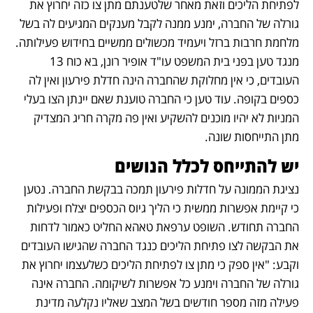
לפתיחת הליכים וזאת מאחר שלטענתם מתן צו כזה יחרוץ את 
גורלה של החברה, ימנע ממנה לקבל מענקים המגיעים לה בשל 
מלחמת חרבות ברזל ויעמיד מכשולים ממשיים בחידוש פעילותה. 
מנגד טען בפני בית המשפט עו"ד אופיר רונן, בא כוח 13 
העובדים, כי אין מחלוקת שהחברה הינה חדלת פירעון ואין לה 
כספים בקופה. עוד טען כי החברה טוענת שאם יינתן הצו בעלי 
המניות לא יהיו מוכנים להשקיע ואין פה מקרה חריג המצדיק 
מתן התייחסות שונה. 
יש להתייחס לכלל הנושים 
נציגת הממונה על חדלות פירעון תמכה בבקשת החברה. נטען 
כי קיימת אפשרות ממשית כי הליך גיוס הכספים יצלח ופעילות 
החברה תחודש. השופט ערפאת טאהא החליט כאמור לדחות 
את הבקשה לצו פתיחת הליכים כנגד החברה שהגישו העובדים 
וקבע: "אין ספק כי מתן צו לפתיחת הליכים כשלעצמו יחרוץ את 
גורלה של החברה וימנע כל אפשרות לשיקומה. החברה אינה 
פעילה מזה מספר חודשים בשל המצב שאליו נקלעה מדינת 