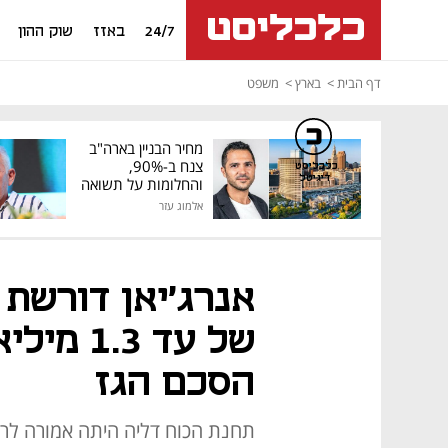
24/7
באזז
שוק ההון
דף הבית
בארץ
משפט
מחיר הבניין בארה"ב
צנח ב-90%,
כלכליסט
דיגיטל
והחלומות על תשואה
גבוהה התנפצו
אלמוג עזר
אנרג'יאן דורשת 
של עד 3
הסכם הגז
תחנת הכוח דליה היתה אמורה לרכו