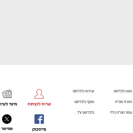
פוטו כלכליסט
ועידות כלכליסט
המרת מט"ח
מוסף כלכליסט
שרות לקוחות
מינוי לעית
עמוד מט"ח כללי
כלכליסט TV
טוויטר
פייסבוק