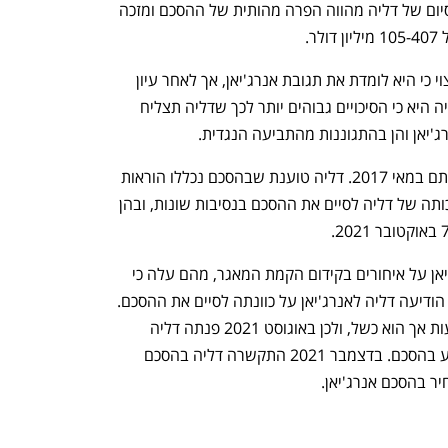
לעומת זאת, אנרג'יאן טוענת כי הודעת הסיום של דליה מהווה הפרה מהותית של ההסכם ומזכה 
ר.
דליה אנרגיה ציינה בהמשך לדרישת הפיצוי כי היא לומדת את תגובת אנרג'יאן, אך לאחר עיון 
ראשוני הערכת יועציה המשפטיים של דליה היא כי הסיכויים גבוהים יותר לכך שדליה תצליח 
ג'יאן והן בהתגוננות מהתביעה הנגדית.
ההסכם לרכישת גז בין דליה לאנרג'יאן נחתם במאי 2017. דליה טוענת שבהסכם נכללו הוראות 
בנוגע לתחילת האספקה והוראות בדבר זכותה של דליה לסיים את ההסכם בנסיבות שונות, ובהן 
לפי דליה, בעקבות הודעות ופרסומי אנרג'יאן על איחורים בקידום הקמת המאגר, מהם עלה כי 
צפוי איחור בהגעה למועדי תחילת הרצה, הודיעה דליה לאנרג'יאן על כוונתה לסיים את ההסכם. 
במרץ 2021 פנתה להליך יישוב חילוקי דעות אך הוא כשל, ולכן באוגוסט 2021 פנתה דליה 
לבוררות בינלאומית על פי המנגנון שנקבע בהסכם. בדצמבר 2021 התקשרה דליה בהסכם 
ר בהסכם אנרג'יאן. 