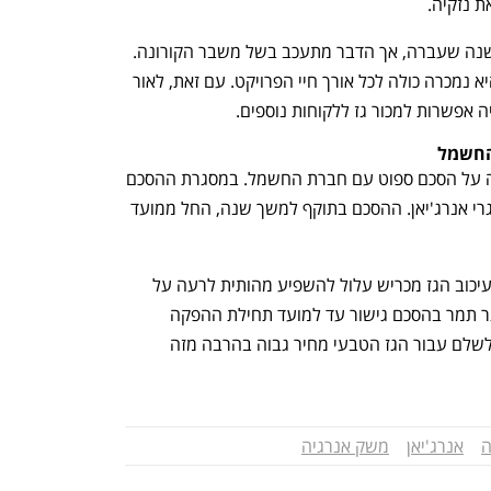
 נזקיה. 
מאגר כריש אמור היה להתחיל בהפקה בשנה שעברה, אך הדבר מתעכב בשל משבר הקורונה. 
במאגר יש כמות מוערכת של 98 BCM, והיא נמכרה כולה לכל אורך חיי הפרויקט. עם זאת, לאור 
 אפשרות למכור גז ללקוחות נוספים. 
החשמל
בתוך כך אתמול הודיעה אנרג'יאן כי חתמה על הסכם ספוט עם חברת החשמל. במסגרת ההסכם 
תוכל חברת החשמל לרכוש גז טבעי ממאגרי אנרג'יאן. ההסכם בתוקף למשך שנה, החל ממועד 
בשבוע שעבר הודיעו בתי הזיקוק (בזן) כי עיכוב הגז מכריש עלול להשפיע מהותית לרעה על 
תוצאותיהם השנה. בזן התקשרה עם מאגר תמר בהסכם גישור עד למועד תחילת ההפקה 
מכריש, אולם מ-1 במאי 2022 תיאלץ בזן לשלם עבור הגז הטבעי מחיר גבוה בהרבה מזה 
ה
אנרג'יאן
משק אנרגיה