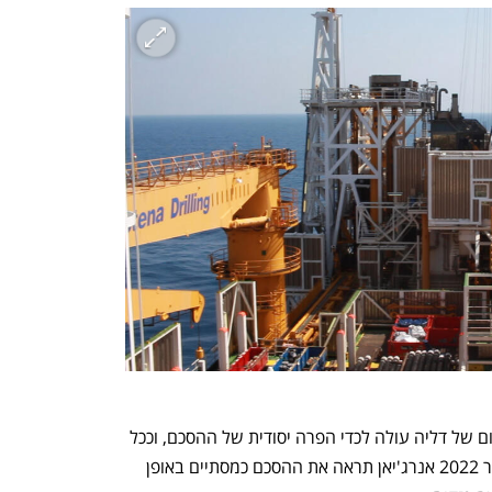
לאחר מכן הודיעה אנרג'יאן כי הודעת הסיום של דליה עולה לכדי הפרה יסודית של ההסכם, וככל 
שלא תחזור בה מהודעתה עד 19 בפברואר 2022 אנרג'יאן תראה את ההסכם כמסתיים באופן 