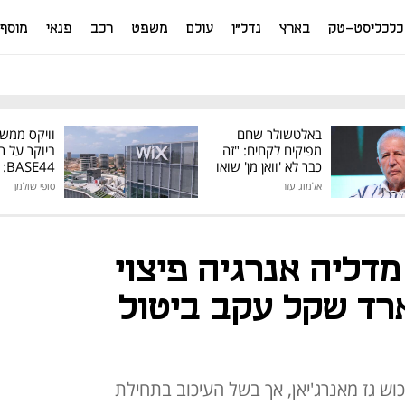
כלכליסט-טק
בארץ
נדל"ן
עולם
משפט
רכב
פנאי
מוסף
באלטשולר שחם
וויקס ממש
מפיקים לקחים: "זה
ביוקר על ר
כבר לא 'וואן מן' שואו
44
של גילעד"
אלמוג עזר
סופי שולמן
מיליון דולר
מדליה אנרגיה פיצוי
1. מיליארד שקל עקב ביטול
ש גז מאנרג'יאן, אך בשל העיכוב בתחילת