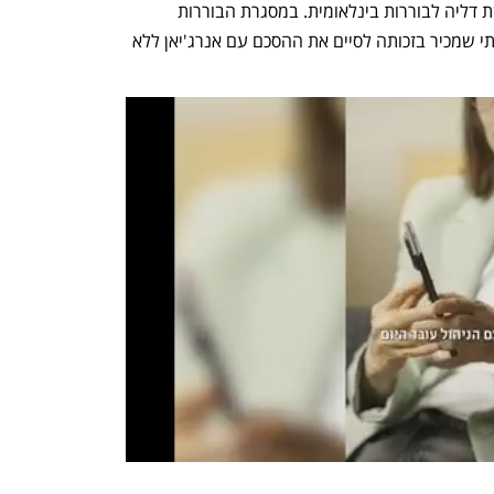
בימים האחרונים במסגרת תגובתה לבקשת דליה לבוררות בינלאומית. במסגרת הבוררות 
באנגליה, דליה עתרה לקבלת סעד הצהרתי שמכיר בזכותה לסיים את ההסכם עם אנרג'יאן ללא 