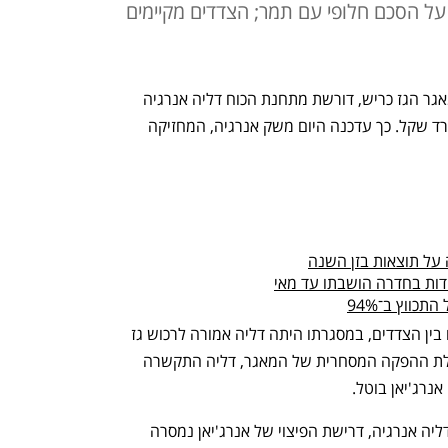
ל הסכם חלופי עם תמר; הצדדים מקיימים
חברת אנרג'יאן היוונית, בעלת הזכויות במאגר הגז כריש, דורשת מתחנת הכוח דליה אנרגיה 
פיצוי של בין 344 מיליון שקל ל-1.3 מיליארד שקל. כך עדכנה היום משק אנרגיה, המחזיקה 
 על תוצאות בזן השנה
דות בחדרה הושבתו עד מאי
כווץ ב־94%
דרישת הפיצוי היא על רקע הפרת ההסכם בין הצדדים, במסגרתו היתה דליה אמורה לרכוש גז 
טבעי ממאגר כריש. בשל העיכובים בתחילת ההפקה המסחרית של המאגר, דליה התקשרה 
רג'יאן בוטל. 
על פי דיווח משק אנרגיה ודיווח נוסף של דליה אנרגיה, דרישת הפיצוי של אנרג'יאן נמסרה 