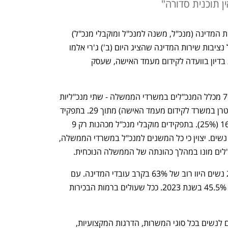
ן תוכנית סדורה"
 - כך עולה מנתונים של נציבות שירות המדינה שהציג היום (ב') ג'רי אלמו 
קפיטל ממרכז המחקר והמידע של הכנסת בדיון בוועדה לקידום מעמד האישה, שעסק 
עוד עולה מהנתונים כי נשים מהוות רק 7% מכלל המנכ"לים במשרדי הממשלה - שתי מנכ"ליות 
(עינבל משש במשרד התקשורת ומירב שטרן במשרד לקידום מעמד האישה) מתוך 29. בתפקיד 
משנה למנכ"ל מכהנות רק 4 נשים מתוך 16 (25%). בתפקידים מוקבלי מנכ"ל מכהנות רק 9 
נשים, לעומת 48 גברים - כלומר רק 16% נשים. יצוין כי כל המשנים למנכ"ל במשרדי הממשלה, 
לים מונו במהלך כהונתה של הממשלה הנוכחית. 
עוד עולה מנתוני הנציבות כי בשנת 2023 נשים היוו רוב של 63% בקרב עובדי המדינה. עם 
זאת, בקרב עובדי הדרג הבכיר הן מיעוט - 45.5% בשנת 2023. ככל שעולים ברמות הבכירות 
החוק קובע כי ישנה חובה למתן ייצוג הולם לנשים בכל סוגי המשרות, הדרגות המקצועיות, 