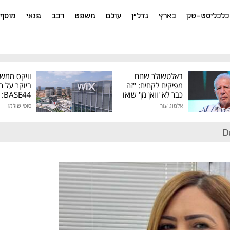
כלכליסט-טק
בארץ
נדל"ן
עולם
משפט
רכב
פנאי
מוסף
באלטשולר שחם
וויקס ממש
מפיקים לקחים: "זה
ביוקר על ר
כבר לא 'וואן מן' שואו
44
של גילעד"
אלמוג עזר
סופי שולמן
מיליון דולר
D