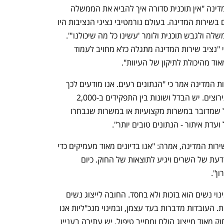
המחקר, טענה בדיון כי לנציבות שירות המדינה "אין תוכנית סדורה איך להביא את הממשלה 
להגדיל את מינוי הנשים בתפקידים בכירים בשירות המדינה. בעולם נורמטיבי נציגי הנציבות היו 
צריכים לשבת עם היועצת המשפטית לממשלה ולגבש תוכנית ולומר 'עשינו כל מה שיכולנו'". 
ח"כ מתי צרפתי הרכבי (יש עתיד) אמרה כי "נציב שירות המדינה מתגלה כלא מחויב לעמוד 
אוד מהיכולת לתיקון של העיוות". 
יוסי גוילי מאגף הסגל הבכיר בנציבות שירות המדינה אמר כי "הנתונים רעים. אנו מודעים לכך 
ואני לא נמצא פה כדי להצדיק או לחפש תירוצים. יש הבדל ושונות בין התפקידים ב-2,000 
משרות הסגל הבכיר בשירות המדינה. ככל שמדובר במשרות מקצועיות או במשרות שנבחרו 
ועדת איתור - הנתונים טובים יותר".
דבורה שרף, האחראית על גיוון בנציבות שירות המדינה, אמרה: "אנו בדיונים מאוד מעמיקים כדי 
לנסות ולמצוא פתרון שישמור על שיקול הדעת של השרים ויגיע לתוצאות של החוק. כיום 
ן". 
איל זנדברג ממשרד המשפטים אמר כי "מינוי נשים הוא בזכות ולא בחסד. החובה לייצוג נשים 
קיימת, ובמינויים לא עושים טובה לאף אחת. העובדות מדברות בעד עצמן, ובמינוי מנכ"ליות אנו 
לא מתקרבים אפילו לייצוג הולם. הדבר רחוק מאוד מייצוג הולם ומחייב טיפול. יש עתירה בעניין 