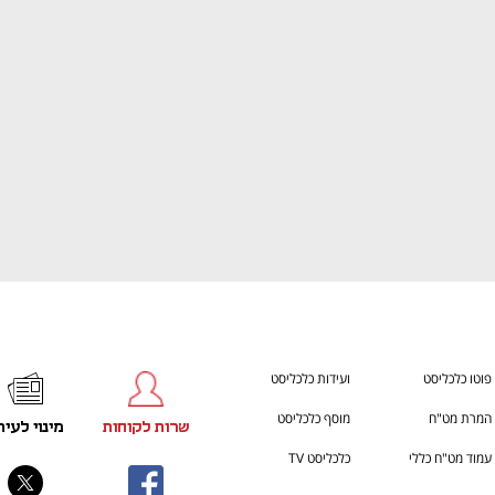
h – the gateway to Tech
You're NXT
פוטו כלכליסט
ועידות כלכליסט
המרת מט"ח
מוסף כלכליסט
שרות לקוחות
מינוי לעית
עמוד מט"ח כללי
כלכליסט TV