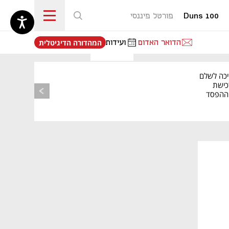
Duns 100
פורטל פיננסי
נפתח בכרטיסייה חדשה
הדואר האדום
ועידות
המהדורה הדיגיטלית
יכה לשלם
כישת
BASE: ההפסד
הרבעוני זינק ל-76