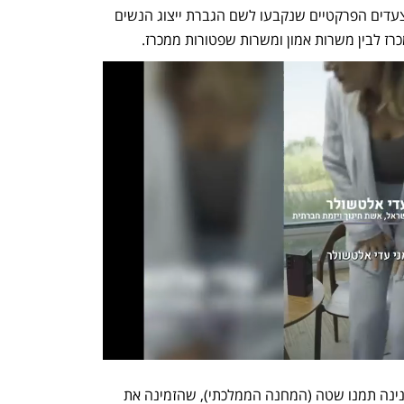
המשרדים ויחידות הסמך. יחד עם זאת, הצעדים הפרקטיים שנקבעו לשם הגברת ייצוג הנשים 
רז לבין משרות אמון ומשרות שפטורות ממכרז. 
יו"ר הוועדה לקידום מעמד האישה, ח"כ פנינה תמנו שטה (המחנה הממלכתי), שהזמינה את 