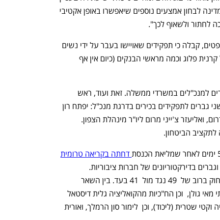
שמונחת בפני בית המשפט ששלח את המדינה לבחון אמצעים נוספים שיאפשרו באופן אקטיבי 
ה לחתור ולשאוף לכך".
אמי פלמור, לשעבר מנכ"לית משרד המשפטים, קבלה כי תפקידים שאויישו בעבר על ידי נשים 
הוחלפו בגברים, למשל נגידת בנק ישראל קרנית פלוג וכמה מראשי הבנקים (כיום אין אף 
יצוין כי רק בשבוע שעבר מונו שלושה גברים למנכ"לים במשרדי ממשלה. זאת ועוד, ראש 
 על מינוי שני גברים לתפקידים בכירים בדרגת מנכ"ל: יפתח רון 
טל ראש מנהלת תקומה לשיקום ישובי הדרום, ואליעזר צ'ייני מרום ליו"ר מינהלת הצפון.  
לתקציב הביטחון. 
 דחתה בקריאה טרומית
הצעת חוק המחייבת ייצוג שווה של נשים וגברים בדירקטוריונים של חברות ציבוריות. 
הקואליציה התגייסה והפילה את הצעת החוק ברוב של  49 נגד מול  41 בעד. בין השאר 
הצביעה נגד ההצעה השרה לשוויון חברתי מאי גולן,  וכן הח"כיות מהקואליציה גלית דיסטאל 
אטבריאן, טלי גוטליב, צגה מלקו, אתי עטיה וקטי שטרית (ליכוד), וכן  לימור סון הרמלך, ואורית 