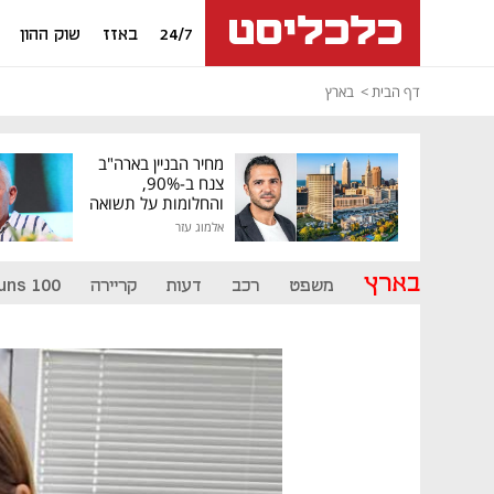
24/7
באזז
שוק ההון
דף הבית
בארץ
מחיר הבניין בארה"ב
צנח ב-90%,
והחלומות על תשואה
גבוהה התנפצו
אלמוג עזר
בארץ
משפט
רכב
דעות
קריירה
uns 100