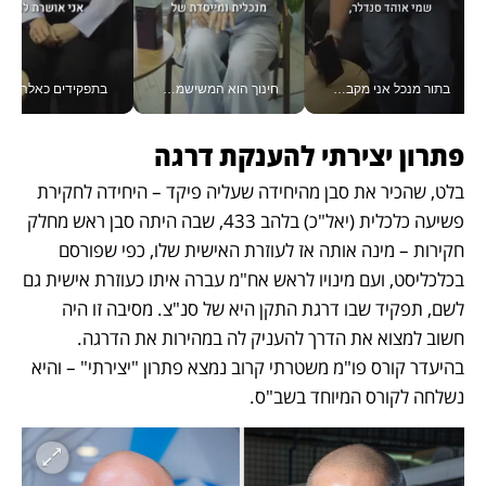
בתור מנכל אני מקבל מאות החלטות ביום, וה- Galaxy Z Fold8 Ultra עוזר לי לחתוך אותן מהר יותר_v
חינוך הוא המשישמה של החיים שלי - V
בתפקידים כאלה אי אפשר לח
פתרון יצירתי להענקת דרגה
בלט, שהכיר את סבן מהיחידה שעליה פיקד – היחידה לחקירת 
פשיעה כלכלית (יאל"כ) בלהב 433, שבה היתה סבן ראש מחלק 
חקירות – מינה אותה אז לעוזרת האישית שלו, כפי שפורסם 
בכלכליסט, ועם מינויו לראש אח"מ עברה איתו כעוזרת אישית גם 
לשם, תפקיד שבו דרגת התקן היא של סנ"צ. מסיבה זו היה 
חשוב למצוא את הדרך להעניק לה במהירות את הדרגה. 
בהיעדר קורס פו"מ משטרתי קרוב נמצא פתרון "יצירתי" – והיא 
נשלחה לקורס המיוחד בשב"ס. 