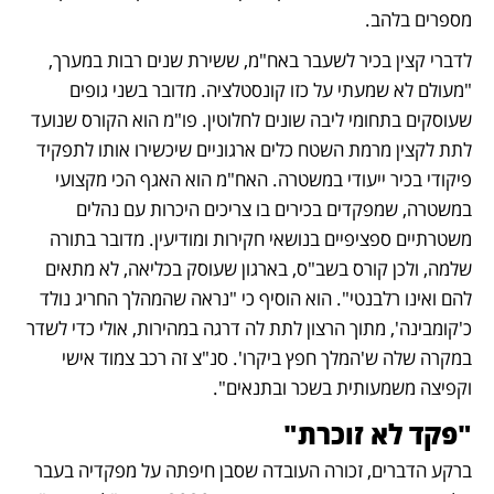
מספרים בלהב. 
לדברי קצין בכיר לשעבר באח"מ, ששירת שנים רבות במערך, 
"מעולם לא שמעתי על כזו קונסטלציה. מדובר בשני גופים 
שעוסקים בתחומי ליבה שונים לחלוטין. פו"מ הוא הקורס שנועד 
לתת לקצין מרמת השטח כלים ארגוניים שיכשירו אותו לתפקיד 
פיקודי בכיר ייעודי במשטרה. האח"מ הוא האגף הכי מקצועי 
במשטרה, שמפקדים בכירים בו צריכים היכרות עם נהלים 
משטרתיים ספציפיים בנושאי חקירות ומודיעין. מדובר בתורה 
שלמה, ולכן קורס בשב"ס, בארגון שעוסק בכליאה, לא מתאים 
להם ואינו רלבנטי". הוא הוסיף כי "נראה שהמהלך החריג נולד 
כ'קומבינה', מתוך הרצון לתת לה דרגה במהירות, אולי כדי לשדר 
במקרה שלה ש'המלך חפץ ביקרו'. סנ"צ זה רכב צמוד אישי 
וקפיצה משמעותית בשכר ובתנאים". 
"פקד לא זוכרת"
ברקע הדברים, זכורה העובדה שסבן חיפתה על מפקדיה בעבר 