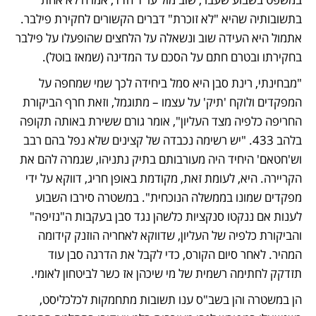
בתשובותיה שהיא "לא זוכרת" דברים הקשורים לחקירת פילבר. 
אתמול היא העידה שוב ונשאלה על הלחצים שהופעלו על פילבר 
בחקירתו ובטרם חתם על הסכם עד המדינה (שמאז בוטל).
"מבחינתי, רינת סבן היא סמל ביחידה לכך שמי שמחפה על 
המפקדים ולוקח 'תיק' על עצמו – מתוגמל, וזאת חרף הביקורת 
החריפה כלפיה מצד העליון", אומר גורם ששירת באותה תקופה 
בלהב 433. "יש רשימה נכבדה של קצינים שלא נפל בהם רבב 
וש'חטאם' היחיד היה מעורבותם בתיק נתניהו, שגמרה להם את 
הקריירה. היא, לעומת זאת, מקודמת באופן חריג, דווקא על ידי 
מפקדים שמונו בממשלה הנוכחית". במשטרה סירבו השבוע 
לענות אם ננקטו סנקציות כלשהן נגד סבן בעקבות ה"נזיפה" 
והביקורת כלפיה של העליון, שדווקא לאחריה הוזנק קידומה 
המהיר. לאחר סיום הקורס, כדי לקבל את הדרגה סבן עוד 
תזדקק לחתימה רשמית של מי שיכהן אז כשר לביטחון לאומי.
הן במשטרה והן בשב"ס ענו תשובות מתחמקות לכלכליסט, 