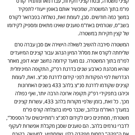
קציני משטרה, ובטח קציני חקירות, עברו מאז ומתמיד קורס 
פו"מ בתוך המשטרה, שמכשיר אותם באופן ייעודי לתפקיד 
במשך כמה חודשים. סבן, לעומת זאת, נשלחה בפברואר לקורס 
בשב"ס, שגורמים באח"מ טוענים שאינו מתאים ומספיק לקידומו 
של קצין חקירות במשטרה. 
המשטרה סירבה להשיב לשאלה הישירה אם סבן עברה טרם 
שליחתה לקורס את מסלול המיון הנהוג עבור קצינים המיועדים 
לפו"מ בתוך המשטרה. גם מועד קידומה נחשב יוצא דופן, מאחר 
שהיא מכהנת כארבע שנים בדרגת רפ"ק, התקופה המינימלית 
הנדרשת לפי הפקודות לפני קידום לדרגת סנ"צ. זאת, לעומת 
קצינים שקודמו לדרגת סנ"צ בלהב 433 בשנים האחרונות 
וכיהנו בתפקידי רפ"ק תקופה ארוכה הרבה יותר, ואף כפולה 
מכך. כל זאת, בזמן שלפי מקורות בלהב 433, עשרות קצינים 
במערך האח"מ ובלהב, שכבר סיימו בהצלחה קורס פו"מ 
משטרתי, ממתינים כיום לקידום לסנ"צ ו"מתייבשים על הספסל", 
לדברי גורמים בלהב. הם טוענים שסבן מקבלת אפשרות לעקוף 
את ה"פקק" בחסות מפקדה בלט, שמסתייע, למעשה, בקורס 