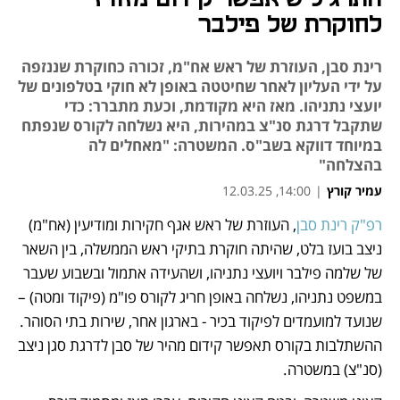
לחוקרת של פילבר
רינת סבן, העוזרת של ראש אח"מ, זכורה כחוקרת שננזפה
על ידי העליון לאחר שחיטטה באופן לא חוקי בטלפונים של
יועצי נתניהו. מאז היא מקודמת, וכעת מתברר: כדי
שתקבל דרגת סנ"צ במהירות, היא נשלחה לקורס שנפתח
במיוחד דווקא בשב"ס. המשטרה: "מאחלים לה
בהצלחה"
עמיר קורץ
|
14:00, 12.03.25
רפ"ק רינת סבן
, העוזרת של ראש אגף חקירות ומודיעין (אח"מ) 
נפתח בכרטיסייה חדשה
נפתח בכרטיסייה חדשה
ניצב בועז בלט, שהיתה חוקרת בתיקי ראש הממשלה, בין השאר 
של שלמה פילבר ויועצי נתניהו, ושהעידה אתמול ובשבוע שעבר 
במשפט נתניהו, נשלחה באופן חריג לקורס פו"מ (פיקוד ומטה) – 
שנועד למועמדים לפיקוד בכיר - בארגון אחר, שירות בתי הסוהר. 
ההשתלבות בקורס תאפשר קידום מהיר של סבן לדרגת סגן ניצב 
(סנ"צ) במשטרה. 