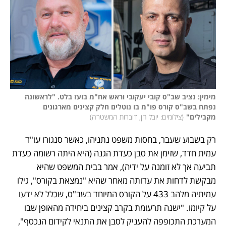
מימין: נציב שב"ס קובי יעקובי וראש אח"מ בועז בלט. "לראשונה 
נפתח בשב"ס קורס פו"מ בו נוטלים חלק קצינים מארגונים 
מקבילים"
(
צילומים: יובל חן, דוברות המשטרה
)
רק בשבוע שעבר, בחסות משפט נתניהו, כאשר סנגורו עו"ד 
עמית חדד, שזימן את סבן כעדת הגנה (היא היתה רשומה כעדת 
תביעה אך לא זומנה על ידיה), אמר בבית המשפט שהיא 
מבקשת לדחות את עדותה מאחר שהיא "נמצאת בקורס", גילו 
עמיתיה מלהב 433 על הקורס המיוחד בשב"ס, שכלל לא ידעו 
על קיומו. "ישנה תרעומת בקרב קצינים ביחידה מהאופן שבו 
המערכת התכופפה להעניק לסבן את התנאי לקידום הנכסף", 