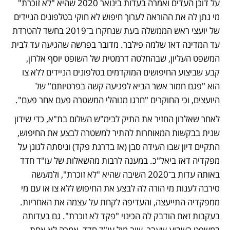
על דוכן העדים ואמרה בעדות בינואר 2020 שהיא "לא זוכרת" 
מי נתן לה את ההוראה לערוך חיפוש לא חוקי בטלפונים הניידים 
של יועצי ראש הממשלה בעת שנחקרו ב־2019 בחשד להטרדת 
עד המדינה דאז שלמה פילבר. מדובר בפרשה שהגיעה עד לבית 
המשפט העליון, שבהחלטה דרמטית של השופט יוסף אלרון, 
קבע שביצוע החיפושים המוקדמים בטלפונים הניידים ללא צו 
הוא "פגם חמור אשר הביא לפגיעה קשה בפרטיותם" של 
היועצים, וכי החוקרים "חרגו מנוהלי המשטרה פעם אחר פעם". 
לאחר שאלרון החזיר את התיק לבימ"ש השלום בת"א, כדי שידון 
שנית בבקשות המאוחרות להתיר למשטרה לבצע את החיפוש, 
התקיים דיון שבו העידה סבן (אז בדרגת פקד) וניסתה לגונן על 
מפקדיה דאז ביאל"כ. במענה לרבות מהשאלות של עו"ד חדד 
באותה עדות ב־2020 השיבה שהיא "לא זוכרת", ולמעשה 
סירבה לענות מי הורה לה לבצע את החיפוש ללא צו או עם מי 
ממפקדיה התייעצה, והעדיפה לקחת על עצמה את האחריות. 
בעקבות זאת הודבק לה הכינוי "פקד לא זוכרת". גם בעדותה 
במשפט בשבוע שעבר, שוב מול עו"ד חדד, אמרה לא אחת 