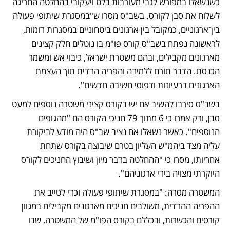
כשנשאלו במפורש לגבי מעורבות בלט ויעקובי בהחלטה החריגה 
לשלוח את סבן לקורס. בשב"ס מסרו ש"במסגרת שיתופי פעולה 
בין־ארגוניים, כמקובל בין ארגונים ביטחוניים במסגרות דומות, 
לראשונה נפתח בשב"ס קורס פו"מ בו נוטלים חלק קצינים 
מארגונים מקבילים, ובהם משטרת ישראל, כיבוי אש ומשמר 
הכנסת. הדבר תורם ללמידה והפריה הדדית תוך העצמת 
הארגונים ברעיונות ודפוסי חשיבה חדשים". 
בשב"ס סירבו להשיב אם יש בקורס קציני משטרה נוספים למעט 
סבן, ורק אמרו כי 6 מתוך 79 חניכי הקורס הם "מהגופים 
הנוספים". כאשר נשאלו אם נציב שב"ס היה מודע לביקורת 
עליה מצד ביהמ"ש העליון בטרם שיבוצה בקורס שתחת 
אחריותו, מסרו כי "ההחלטה בדבר מיון ושיבוץ החניכים לקורס 
היוקרתי מצויה בידי ארגוניהם". 
המשטרה מסרה: "במסגרת שיתופי פעולה וכדי לטייב את 
ההפריה ההדדית, משולבים חניכים מארגונים מקבילים במגוון 
קורסים והכשרות, ובכללם בקורס הפו"מ של המשטרה, שבו 