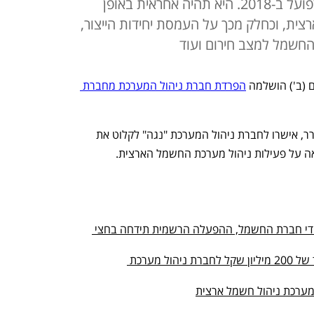
הרפורמה בחברת חשמל שיצאה לפועל ב-2018. היא תהיה אחראית באופן
ית, וכחלק מכך על העמסת יחידות הייצור,
חשמל למצב חירום ועוד
(ב') הושלמה 
הפרדת חברת ניהול המערכת מחברת 
רשות החשמל ושרת האנרגיה קארין אלהרר, אישרו לחברת ניהול המערכת "נגה" לקלוט את 
ה על פעילות ניהול מערכת החשמל הארצית.
ניהול מערכת החשמל הארצית יוצא מידי חברת החשמל, ההפעלה הרשמית תידחה בחצי 
חברת החשמל תעביר למדינה דיבידנד של 200 מיליון שקל לחברת ניהול מערכת 
ערכת ניהול חשמל ארצית