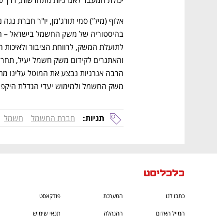
יכולת המעבר לאנרגיות מתחדשות, דרך 
ם ומה שביניהם
התכוננו לשלב הבא בצמיחה שלכם!
משק החשמל ולמימוש יעדי הגדלת היקפי 
תגיות:
חברת החשמל
חשמל
כתבו לנו
המערכת
פודקאסט
המייל האדום
ההנהלה
תנאי שימוש