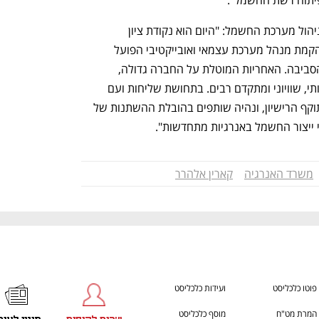
פיתוח רשת החשמל".
h – the gateway to Tech
You're NXT
אלוף (מיל') סמי תורג'מן, יו"ר חברת נגה ניהול מערכת החשמל: "היום הוא נקודת ציון 
בהיסטוריה של משק החשמל בישראל – הקמת מנהל מערכת עצמאי ואובייקטיבי הפועל 
לתועלת המשק, לרווחת הציבור ולאיכות הסביבה. האחריות המוטלת על החברה גדולה, 
והאתגרים לקידום משק חשמל יעיל, תחרותי, שוויוני ומתקדם רבים. בתחושת שליחות ועם 
הרבה אנרגיות נבצע את המוטל עלינו מתוקף הרישיון, ונהיה שותפים בהובלת ההשתנות של 
ייצור החשמל באנרגיות מתחדשות".
משרד האנרגיה
קארין אלהרר
פוטו כלכליסט
ועידות כלכליסט
המרת מט"ח
מוסף כלכליסט