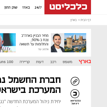
24/7
באזז
שוק ההון
דף הבית
בארץ
מחיר הבניין בארה"ב
צנח ב-90%,
והחלומות על תשואה
גבוהה התנפצו
אלמוג עזר
בארץ
משפט
רכב
דעות
קריירה
uns 100
חברת החשמל נפר
המערכת בישראל
יחידת ניהול המערכת החדשה "נג
כלכליסט
דיגיטל