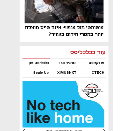
אוטומטי מול אנושי: איזה טייס מוצלח
יותר במקרי חירום באוויר?
נפתח בכרטיסייה חדשה
נפתח בכרטיסייה חדשה
נפתח בכרטיסייה חדשה
נפתח בכרטיסייה חדשה
נפתח בכרטיסייה חדשה
נפתח בכרטיסייה חדשה
עוד בכלכליסט
פודקאסט
אנרגיה 360
כלכליסט טק
Scale Up
XIMUSNXT
CTECH
נפתח בכרטיסייה חדשה
נפתח בכרטיסייה חדשה
נפתח בכרטיסייה חדשה
נפתח בכרטיסייה חדשה