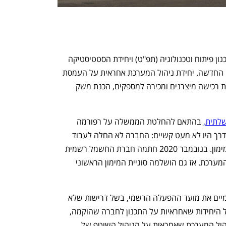
יחידת ניהול המערכת תצטרף ליחידת התכנון פיתוח וטכנולוגיה (תפ"ט) ויחידת הסטטיסטיקה 
שכבר החלו את פעילותן במסגרת החברה החדשה. יחידת ניהול המערכת אחראית על העמסת 
יחידות הייצור, ניהול הסחר בחשמל, לרבות רכישה מיצרנים ומכירה למספקים, הכנת משק 
לתית,
 בהתאם להחלטת הממשלה על רפורמה 
במשק החשמל שהתקבלה ביוני 2018. בדרך היו לא מעט קשיים: החברה לא החלה לעבוד 
תקופה ארוכה בהיעדר שדרה ניהולית או מימון. בנובמבר 2020 חתמה חברת החשמל רשמית 
על העברת כ-120 עובדים לחברת ניהול המערכת. אז גם הושלמה סוגיית המימון הראשוני 
מאז התבקשה ועדת הכלכלה להאריך פעמיים את מועד ההפעלה הרשמי, בשל דרישות שלא 
הושלמו. בדצמבר 2020 אושר המעבר של היחידות שאחראיות על התכנון לחברה שהוקמה, 
וכעת מושלם המהלך עם קליטת יחידת ניהול המערכת שאחראית על הניהול השוטף של 