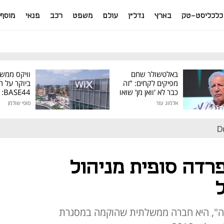
כלכליסט-טק
בארץ
נדל"ן
עולם
משפט
רכב
פנאי
מוסף
באלטשולר שחם
וויקס ממש
מפיקים לקחים: "זה
ביוקר על ר
כבר לא 'וואן מן' שואו
44
של גילעד"
אלמוג עזר
סופי שולמן
מיליון דולר
D
דה סופית מניהול
ה", היא חברה ממשלתית שהוקמה במסגרת