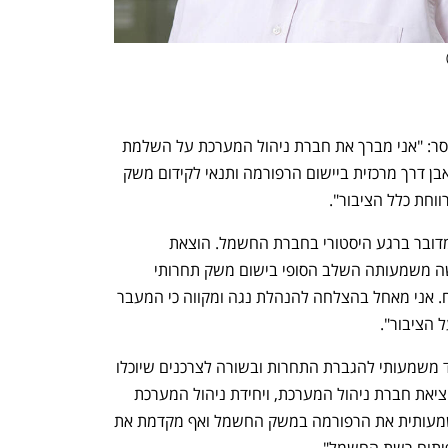
יואב קצבוי, יו"ר רשות החשמל (בפועל) מסר: "אני מברך את חברת ניהול המערכת על השלמת 
ההכנות לתחילת פעילות מלאה. מדובר באבן דרך מרכזית ביישום הרפורמה ותנאי לקידום משק 
ווחת כלל הציבור".
עופר בלוך, מנכ"ל חברת החשמל מסר: "מדובר ברגע היסטורי בחברת החשמל. הוצאת 
האחריות המשקית מהחברה לחברה חדשה משמעותה השלב הסופי בישום משק תחרותי 
נפתח בכרטיסייה חדשה
נפתח בכרטיסייה חדשה
בייצור החשמל לצד אחריות על רשות הכח. אני מאחל בהצלחה להנהלת נגה ומקווה כי המעבר 
 הציבור".
שרת האנרגיה, קארין אלהרר מסרה: ״צעד משמעותי להגברת התחרות ובשורה לצרכנים שיוכלו 
להנות מחשמל נקי ובמחירים תחרותיים. יציאת חברת ניהול המערכת, ויחידת ניהול המערכת 
בתוכה, לדרך עצמאית מקדמת בצורה משמעותית את הרפורמה במשק החשמל ואף מקדמת את 