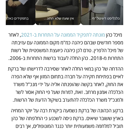
כלכליסט דיגיטל "חינוך הוא המשימה של החיים שלי"_v
אין שעה שלא התעסקתי במשבר - טל אלכסנדרוביץ’ שגב מנהלת משברים תקשורתיים מכל מקום עם ה- Galaxy Z Fold8 Ultra שלה_v
בתפקידים כאלה אי אפשר לח
 מיכל כהן 
מונתה לתפקיד הממונה על התחרות ב-2021
, לאחר 
מספר חודשים שבהם כיהנה כמ"מ מקום הממונה עם עזיבתה 
של מיכל הלפרין. טרם לכן כיהנה כיועצת המשפטית של רשות 
התחרות מ-2018. כהן החלה לעבוד ברשות התחרות ב-2006.  
ההדחה של כהן במאי החלה לאחר שסירבה לדרישתו של ברקת 
לאיים בפתיחת חקירה על חברה בתחום המזון אף שלא הפרה 
את החוק, לאחר בקשה שהופנתה אליה על ידי מנכ"ל משרד 
הכלכלה אמנון מרחב. זאת, למרות שעל פי החוק אסור לשר 
ולמנכ"ל משרד הכלכלה להתערב בשיקול הדעת של הרשות.  
ברקע הכהונה של ברקת נשמעה ביקורת רבה על יוקר המחיה 
בארץ ששובר שיאים. ברקת ניסה לשכנע כי החלפתה של כהן 
תוביל למלחמה משמעותית יותר כנגד המונופולים, אך רבים 