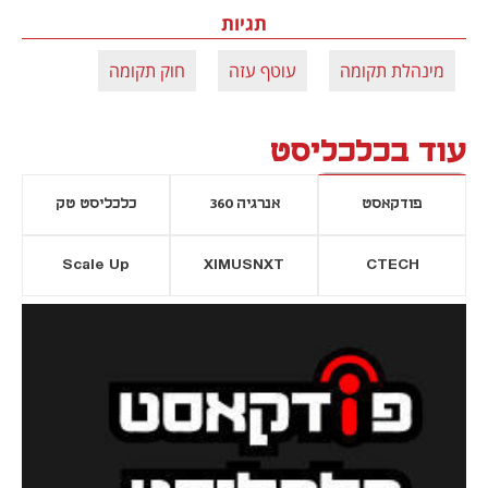
תגיות
מינהלת תקומה
עוטף עזה
חוק תקומה
עוד בכלכליסט
פודקאסט
אנרגיה 360
כלכליסט טק
Scale Up
XIMUSNXT
CTECH
יסייה חדשה
נפתח בכרטיסייה חדשה