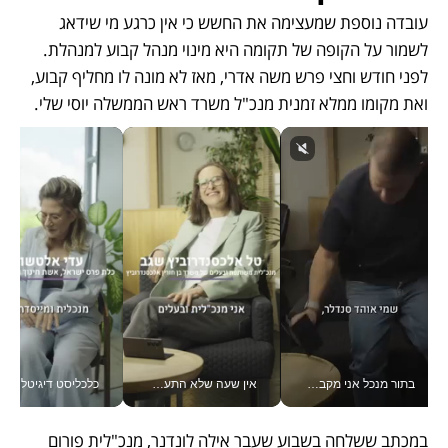
עובדה נוספת שמעצימה את החשש כי אין כרגע מי שידאג 
לשמור על הקופה של תקומה היא מינוי מנהל קבוע למנהלת. 
לפני חודש וחצי פרש משה אדרי, מאז לא מונה לו מחליף קבוע, 
ואת מקומו ממלא זמנית מנכ"ל משרד ראש הממשלה יוסי שלי.
בתור מנכל אני מקבל מאות החלטות ביום, וה- Galaxy Z Fold8 Ultra עוזר לי לחתוך אותן מהר יותר_v
אין שעה שלא התעסקתי במשבר - טל אלכסנדרוביץ’ שגב מנהלת משברים תקשורתיים מכל מקום עם ה- Galaxy Z Fold8 Ultra שלה_v
כלכליסט דיגיטל
במכתב ששלחה בשבוע שעבר אילה לונדנר, מנכ"לית פורום 