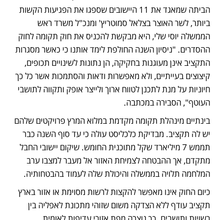
הביתה שמאגד את 11 היישובים שספגו את הפגיעות הקשות 
ביותר, לשר האוצר בצלאל סמוטריץ' ומנכ"ל משרד ראש 
הממשלה יוסי שלי, היא מבקשת להכניס את חוק תקומה לחוק 
ההסדרים. "ניסיון השנה החולפת לימד אותנו כי כאשר מסגרות 
התקציב אינן מעוגנות בחקיקה, הן נתונות לשינויים תכופים, 
קיצוצים בעייתיים, ולא מאפשרות ודאות והסתמכות אשר כל כך 
חיוניות על מנת לתכנן לטווח ארוך ולייצר אופק ותקווה לתושבי 
העוטף", הסבירה במכתבה.
בינתיים מינהלת תקומה מקדמת במלוא המרץ פרויקטים שלהם 
יש לה תקציב. מבדיקת כלכליסט עולה כי עד סוף השנה כבר 
תממש 7 מיליארד שקל מתוכנית החומש. שיקום יישובי החבל 
מתקדם, אך ההבטחה לצמיחת האזור אל מעבר למצבו ערב 
המלחמה תלויה בממשלה והיכולת שלה לעמוד בהבטחותיה.
כיום החוק אינו מאפשר להקצות לרשות מסוימת או אזור בארץ 
תקציב עודף ללא הצדקה משום שזוהי מתכונת לאפליה בין 
רשויות ותושבים. כך נוצרה מפת אזורי עדיפות לאומית 