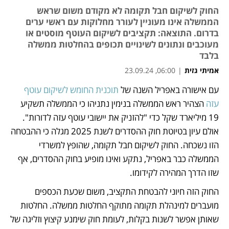
החוק לשיקום חבל תקומה לא מקודם משום שראש
הממשלה אינו מעוניין לעורר מחלוקות עם ראשי ערים
בדרום. התוצאה: תקציבים לשיקום העוטף מוסטים או
מעוכבים ונתונים לשינויים תכופים בהחלטות ממשלה
בלבד
אמיתי גזית
|
06:00, 23.09.24
עם אישורה באפריל השנה של 
תוכנית החומש לשיקום עוטף 
נפתח בכרטיסייה חדשה
עזה 
הצהיר ראש הממשלה בנימין נתניהו כי הממשלה תשקיע 
19 מיליארד שקל כדי "להזניק את יישובי עוטף עזה לדורות". 
אולם עיון בטיוטת חוק ההסדרים לשנת 2025 מגלה כי ההבטחה 
הזו נשכחה. החוק לשיקום חבל תקומה, שהופץ למשרדי 
הממשלה כבר באפריל, נתקע ואינו מופיע בחוק ההסדרים, אף 
שזו הדרך המהירה לקידומו. 
החוק הזה חיוני להבטחת התקציב, משום שכעת הכספים 
מועברים למינהלת תקומה מתוקף החלטות ממשלה. החלטות 
שאותן אפשר לשנות בקלות, לעומת חוק שימנע קיצוץ וזליגה של 