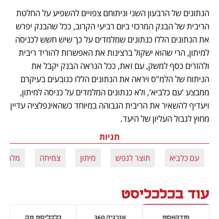
הנתונים של הרבעון השני וניתוחם צפויים להשפיע על החלטת 
הריבית של הבנק המרכזי ביום רביעי הקרוב, ככל שהבנק יפרש 
את הנתונים הללו כנתונים שמלמדים על כך שיש חשש לכניסה 
למיתון, הרי שהוא ישקול ברצינות את האפשרות להוריד ריבית 
ולהזרים כסף למשק, עם זאת, ככל הנראה הבנק יקבל את 
הניתוח של הלמ"ס ויראה את הנתונים הללו כנובעים בעיקרם 
ממבצע 'עם כלביא', ולא כנתונים המלמדים על כניסה למיתון, 
ויעדיף להשאיר את הריבית הגבוהה במיוחד כשהאינפלציה עדיין 
מחוץ לגבול העליון של היעד. 
תגיות
עם כלביא
תוצר לנפש
מיתון
צמיחה
מלחמה
עוד בכלכליסט
פודקאסט
אנרגיה 360
כלכליסט טק