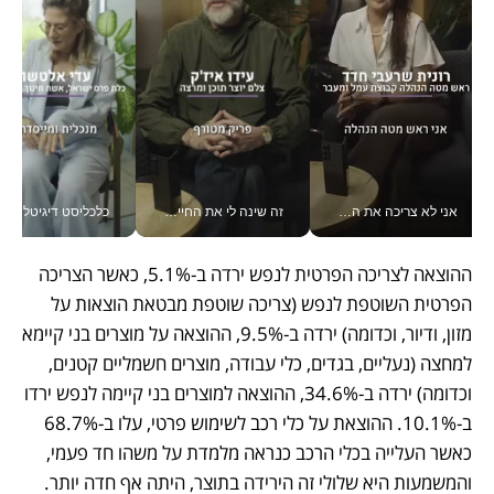
אני לא צריכה את המשרד: רונית שרעבי-חדד מנהלת ארגון של 30000 עובדים מכל מקום_v
זה שינה לי את החיים: איך עידו איז'ק הופך את הסמארטפון לכלי צילום מקצועי_v
כלכליסט דיגיטל
ההוצאה לצריכה הפרטית לנפש ירדה ב-5.1%, כאשר הצריכה 
הפרטית השוטפת לנפש (צריכה שוטפת מבטאת הוצאות על 
מזון, ודיור, וכדומה) ירדה ב-9.5%, ההוצאה על מוצרים בני קיימא 
למחצה (נעליים, בגדים, כלי עבודה, מוצרים חשמליים קטנים, 
וכדומה) ירדה ב-34.6%, ההוצאה למוצרים בני קיימה לנפש ירדו 
ב-10.1%. ההוצאת על כלי רכב לשימוש פרטי, עלו ב-68.7% 
כאשר העלייה בכלי הרכב כנראה מלמדת על משהו חד פעמי, 
והמשמעות היא שלולי זה הירידה בתוצר, היתה אף חדה יותר. 