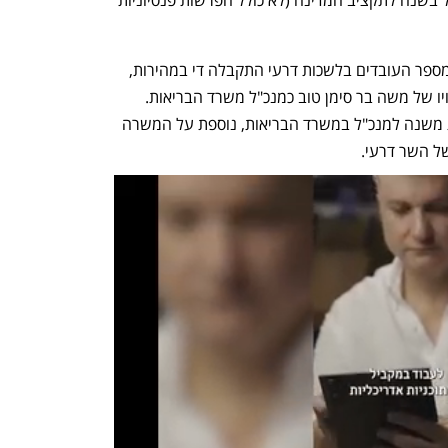
ההחלטה בשבוע שעבר להגדיל ב-3 את מספר העובדים בלשכות דרעי התקבלה די במהירות, 
הדיון וההצבעה היו במסגרת הסעיף למינויו של משה בר סימן טוב כמנכ"ל משרד הבריאות. 
באותה הזדמנות אישרו השרים גם תוספת משנה למנכ"ל במשרד הבריאות, נוספת על המשרה 
ל השר דרעי. 