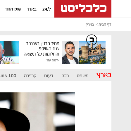
24/7
באזז
שוק ההון
דף הבית
בארץ
מחיר הבניין בארה"ב
צנח ב-90%,
כלכליסט
דיגיטל
והחלומות על תשואה
גבוהה התנפצו
אלמוג עזר
בארץ
משפט
רכב
דעות
קריירה
uns 100