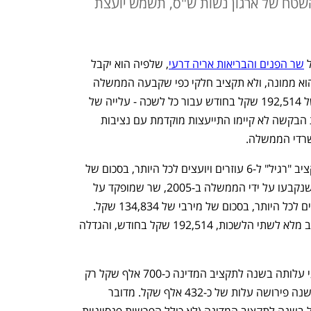
השטח של ארגון נשות ש"ס, תשמש יועצת
 
שר הפנים והבריאות אריה דרעי
, שלפיה הוא יקבל 
תקציב מלא עבור שני המשרדים עליהם הוא ממונה, ולא תקציב חלקי כפי שקבעה הממשלה 
ב-2005. המשמעות: דרעי יקבל תקציב של 192,514 שקל בחודש עבור כל לשכה - עלייה של 
57,680 שקל בחודש. השרים שאישרו את הבקשה לא קיימו התייעצות מוקדמת עם נציבות 
שרדי הממשלה.
שר הממונה על משרד ממשלתי זכאי לתקציב "רגיל" ל-6 עוזרים ויועצים לכל היותר, בסכום של 
96,257 שקל בחודש. ואולם לפי הכללים שנקבעו על ידי הממשלה ב-2005, שר שמופקד על 
שני משרדים זכאי להעסיק 9 יועצים ועוזרים לכל היותר, בסכום של מירבי של 134,834 שקל. 
ואולם כעת אישרה הממשלה לדרעי תקציב מלא לשתי הלשכות, 192,514 שקל בחודש, והגדלה 
יוצא איפוא שתוספת שלושה יועצים לדרעי עלותה בשנה לתקציב המדינה כ-700 אלף שקל רק 
על השכר של העובדים, ותוספת משרת משנה פירושה עלות של כ-432 אלף שקל. מדובר 
בתוספת עלות כוללת של כ-1.1 מיליון שקל בשנה לתקציב המדינה (לא כולל הפרשות פנסיוניות 