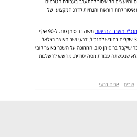
סיוע לשר במילוי תפקידו. אולם על העוזרים והיועצים חל איסור להתערב בעבודת הגורמים 
המקצועיים של המשרד ובפרט חל עליהם איסור לתת הוראות והנחיות לדרג המקצועי של 
מנכ"ל משרד הבריאות
 משה בר סימן טוב, ל-90 אלף 
שקל בחודש, לעומת שכר רגיל של 38,432 שקלים בחודש למנכ"ל. דרעי ושר האוצר בצלאל 
סמוטריץ' אמורים לסכם יחד את גובה השכר שיקבל בר סימן טוב. הממונה על השכר באוצר קובי 
בר נתן ומשרד המשפטים מתנגדים לכך בלא שנעשתה עבודת מטה יסודית, מחשש להשלכות 
שרים
אריה דרעי