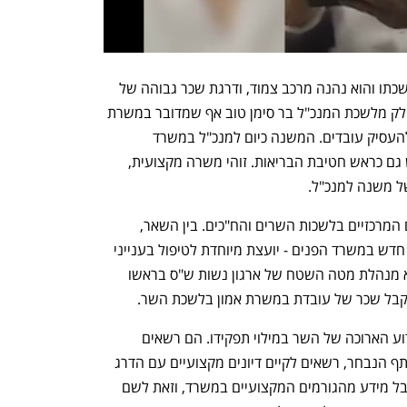
משנה למנכ"ל יכול להעסיק 3 עובדים בלשכתו והוא נהנה מרכב צמוד, ודרגת שכר גבוהה של 
כ-36 אלף שקל ברוטו בחודש. הוא יהיה חלק מלשכת המנכ"ל בר סימן טוב אף שמדובר במשרת 
אמון. ומשום כך המשנה למנכ"ל לא יוכל להעסיק עובדים. המשנה כיום למנכ"ל במשרד 
הבריאות הוא ד"ר ספי מנדלוביץ, המשמש גם כראש חטיבת הבריאות. זוהי משרה מקצועית, 
ל משנה למנכ"ל.
בינתיים, ש"ס הודיעה על בעלי התפקידים המרכזיים בלשכות השרים והח"כים. בין השאר, 
החליט דרעי על מינוי אורה ביטון לתפקיד חדש במשרד הפנים - יועצת מיוחדת לטיפול בענייני 
נשים ומשפחה ובנושאי בריאות. ביטון היא מנהלת מטה השטח של ארגון נשות ש"ס בראשו 
תקבל שכר של עובדת במשרת אמון בלשכת השר. 
העוזרים והיועצים בלשכת שר פועלים כזרוע הארוכה של השר במילוי תפקידו. הם רשאים 
להשתתף בדיונים מקצועיים שבהם משתתף הנבחר, רשאים לקיים דיונים מקצועיים עם הדרג 
הניהולי הבכיר במשרד בלבד, ורשאים לקבל מידע מהגורמים המקצועיים במשרד, וזאת לשם 