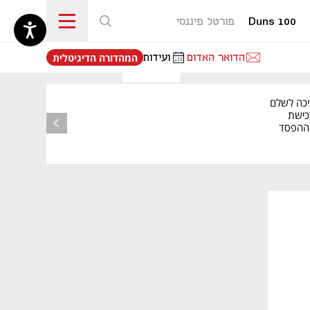
Duns 100
פורטל פיננסי
נפתח בכרטיסייה חדשה
הדואר האדום
ועידות
המהדורה הדיגיטלית
יכה לשלם
כישת
BASE: ההפסד
הרבעוני זינק ל-76