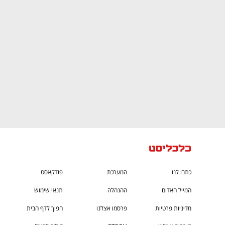
CTech – the
הבית של ההייטק הישראלי
כתבו לנו
המערכת
פודקאסט
המייל האדום
ההנהלה
תנאי שימוש
מדיניות פרטיות
פרסמו אצלנו
הפוך לדף הבית