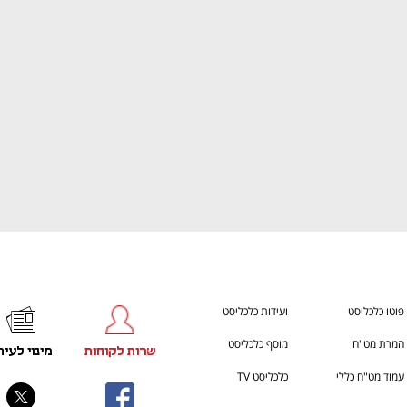
ענף במתח גבוה
מדברים כלכלה, עסקים ומה שב
פוטו כלכליסט
ועידות כלכליסט
המרת מט"ח
מוסף כלכליסט
שרות לקוחות
מינוי לעית
עמוד מט"ח כללי
כלכליסט TV