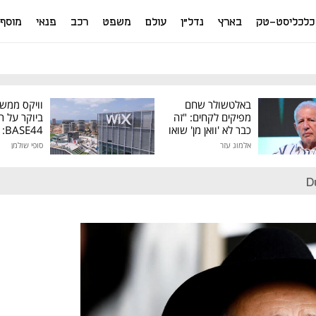
כלכליסט-טק
בארץ
נדל"ן
עולם
משפט
רכב
פנאי
מוסף
באלטשולר שחם
וויקס ממש
מפיקים לקחים: "זה
ביוקר על ר
כבר לא 'וואן מן' שואו
44
של גילעד"
אלמוג עזר
סופי שולמן
מיליון דולר
D