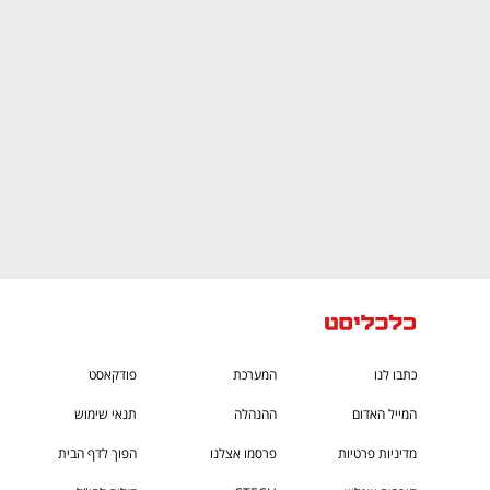
CTech – the
הבית של ההייטק הישראלי
כתבו לנו
המערכת
פודקאסט
המייל האדום
ההנהלה
תנאי שימוש
מדיניות פרטיות
פרסמו אצלנו
הפוך לדף הבית