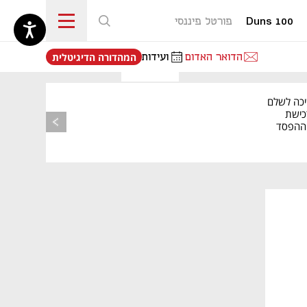
Duns 100
פורטל פיננסי
נפתח בכרטיסייה חדשה
הדואר האדום
ועידות
המהדורה הדיגיטלית
יכה לשלם
כישת
BASE: ההפסד
הרבעוני זינק ל-76