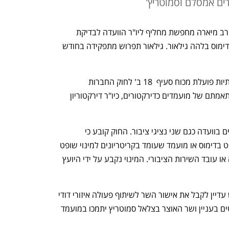
ים אמסלם וסמוטריץ'
היועצת המשפטית לממשלה עו"ד גלי בהרב מיארה מחפשת מחליף ליו"ר הוועדה לבדיקת 
מינויים בחברות הממשלתיות, השופטת בדימוס בלהה גילאור. גילאור תפרוש מתפקידה בחודש 
הוועדה לבדיקת מינויים בחברות הממשלתיות פועלת מכוח סעיף  18 ב' לחוק החברות 
הממשלתיות והיא בודקת את כשירותם והתאמתם של מועמדים כדירקטורים, כיו"ר דירקטוריון 
יו"ר הוועדה הוא שופט בדימוס ואיתו יושבים בוועדה כגם שני נציגי ציבור. החוק קובע כי 
המועמד לתפקיד יכול להיות שופט או שופט בדימוס או מועמד שעומד בקריטריונים למינוי שופט 
בית משפט מחוזי ועליו להיות עובד מדינה או עובד השירות הציבורי. המינוי נקבע על ידי היועץ 
המועמד שאותו תבחר בהרב מיארה ידרש עדיין לקבל את אישור השר לשיתוף פעולה איזורי דודי 
אמסלם, אליו הואצלו סמכויות שר המשפטים בעניין ושר האוצר בצלאל סמוטריץ יתמכו במועמד 