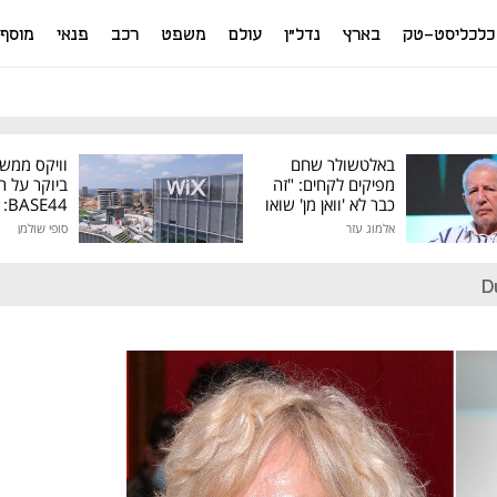
כלכליסט-טק
בארץ
נדל"ן
עולם
משפט
רכב
פנאי
מוסף
באלטשולר שחם
וויקס ממש
מפיקים לקחים: "זה
ביוקר על ר
כבר לא 'וואן מן' שואו
44
של גילעד"
אלמוג עזר
סופי שולמן
מיליון דולר
D