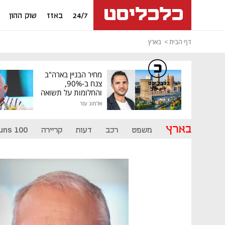
24/7
באזז
שוק ההון
דף הבית
בארץ
מחיר הבניין בארה"ב
צנח ב-90%,
כלכליסט
דיגיטל
והחלומות על תשואה
גבוהה התנפצו
אלמוג עזר
בארץ
משפט
רכב
דעות
קריירה
uns 100