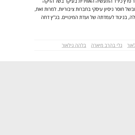
 והח"כ לשעבר עמיר פרץ כיו"ר התעשיה האווירית בעיקר בשל הזיקה 
הפוליטית שלו לשר הביטחון דאז בני גנץ ובשל חוסר ניסיון עיסקי בחברות ציבוריות. למרות זאת, 
גנץ התעקש על המינוי והוא אושר בממשלה, בניגוד לעמדתה של ועדת המינויים. בג"ץ דחה 
אור
גלי בהרב מיארה
בלהה גילאור