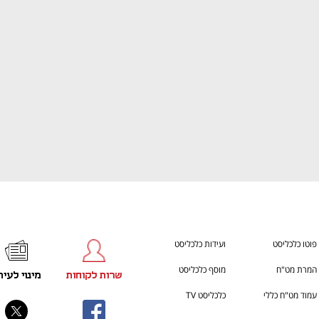
ענף במתח גבוה
מדברים כלכלה, עסקים ומה שב
פוטו כלכליסט
ועידות כלכליסט
המרת מט"ח
מוסף כלכליסט
שרות לקוחות
מינוי לעית
עמוד מט"ח כללי
כלכליסט TV