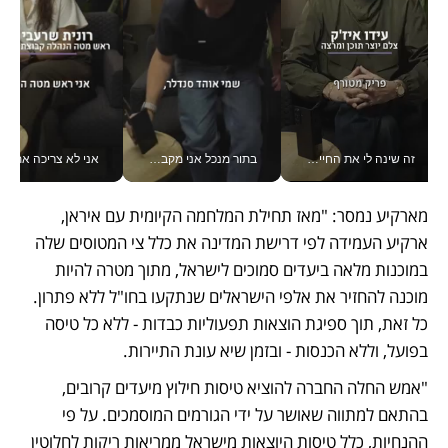
זה שינה לי את החיים: איך עידו איז'ק הופך את הסמארטפון לכלי צילום מקצועי_v
בתור מנכל אני מקבל מאות החלטות ביום, וה- Galaxy Z Fold8 Ultra עוזר לי לחתוך אותן מהר יותר_v
אני לא צריכה את המשרד:
מארקיע נמסר: "מאז תחילת המלחמה הקיומית עם איראן, 
ארקיע העמידה לפי דרישת המדינה את כלל צי המטוסים שלה 
במוכנות מלאה ביעדים סמוכים לישראל, מתוך מטרה להיות 
מוכנה להחזיר את אלפי הישראלים שנתקעו בחו"ל ללא פתרון. 
כל זאת, תוך ספיגת הוצאות תפעוליות כבדות - ללא כל טיסה 
בפועל, וללא הכנסות - ובזמן שיא עונת התיירות.
"אמש החלה החברה להוציא טיסות חילוץ מיעדים קרובים, 
בהתאם למתווה שאושר על ידי הגורמים המוסמכים. על פי 
ההנחיות, כלל טיסות היוצאות מישראל ממריאות ריקות לחלוטין 