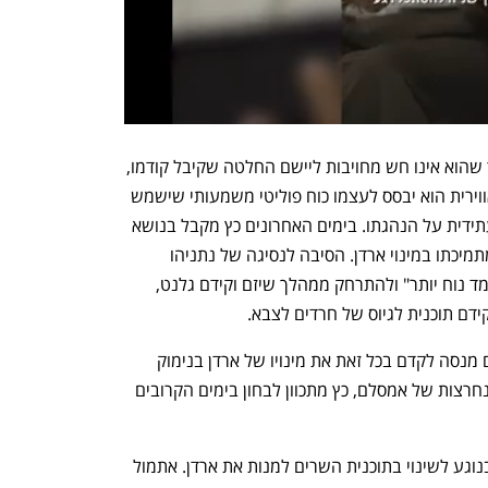
ההתנגדות של כץ למינוי ארדן נובעת מכך שהוא אינו חש מחויבות ליישם החלטה שקיבל קודמו, 
וכן מהחשש שאם ארדן יכהן בתעשייה האווירית הוא יבסס לעצמו כוח פוליטי משמעותי שישמש 
אותו לביצור מעמדו בליכוד ולהתמודדות עתידית על הנהגתו. בימים האחרונים כץ מקבל בנושא 
רוח גבית מצד ראש הממשלה, שחזר בו מתמיכתו במינוי ארדן. הסיבה לנסיגה של נתניהו 
מהחלטתו היא רצונו למנות לתפקיד "מועמד נוח יותר" ולהתרחק ממהלך שיזם וקידם גלנט, 
ידם תוכנית לגיוס של חרדים לצבא.
אל מול ההתנגדות של נתניהו וכץ, אמסלם מנסה לקדם בכל זאת את מינויו של ארדן בנימוק 
שיש לעמוד בהבטחה שניתנה לו. חרף הנחרצות של אמסלם, כץ מתכוון לבחון בימים הקרובים 
לתעשייה האווירית לא נמסר עד כה דבר בנוגע לשינוי בתוכנית השרים למנות את ארדן. אתמול 