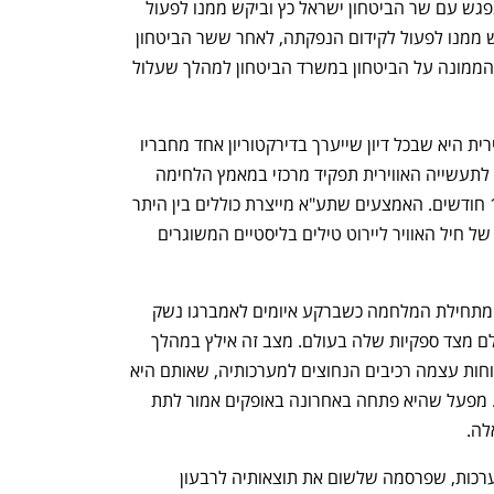
אחר הצהריים יו"ר ועד העובדים יאיר כץ נפגש עם שר הביטחון ישראל כץ וביקש ממנו לפעול 
למינוי מהיר של יו"ר לחברה. הוא גם ביקש ממנו לפעול לקידום הנפקתה, לאחר ששר הביטחון 
הקודם גלנט לא עסק בכך בשל התנגדות הממונה על הביטחון במשרד הביטחון למהלך שעלול 
המשמעות של היעדר יו"ר לתעשייה האווירית היא שבכל דיון שייערך בדירקטוריון אחד מחבריו 
ייבחר אד־הוק לניהולו. זאת בתקופה שבה לתעשייה האווירית תפקיד מרכזי במאמץ הלחימה 
הרב־זירתית של צה"ל שנמשכת כמעט 14 חודשים. האמצעים שתע"א מייצרת כוללים בין היתר 
את טילי חץ המשמשים את מערך ההגנה של חיל האוויר ליירוט טילים בליסטיים המשוגרים 
הייצור המוגבר בתעשייה האווירית נמשך מתחילת המלחמה כשברקע איומים לאמברגו נשק 
ולעיצומים המעכבים אספקה של חומרי גלם מצד ספקיות שלה בעולם. מצב זה אילץ במהלך 
החודשים האחרונים את החברה לייצר בכוחות עצמה רכיבים הנחוצים למערכותיה, שאותם היא 
רכשה בעבר בחו"ל וכעת מתקשה להשיג. מפעל שהיא פתחה באחרונה באופקים אמור לתת 
לה.
בדומה למתחרה המרכזית שלה אלביט מערכות, שפרסמה שלשום את תוצאותיה לרבעון 