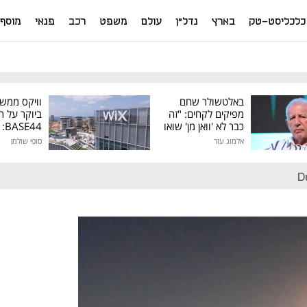
כלכליסט-טק
בארץ
נדל"ן
עולם
משפט
רכב
פנאי
מוסף
באלטשולר שחם
וויקס ממש
מפיקים לקחים: "זה
ביוקר על ר
כבר לא 'וואן מן' שואו
44
של גילעד"
אלמוג עזר
סופי שולמן
מיליון דולר
D