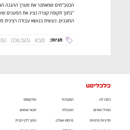
CTech – the
הבית של ההייטק הישראלי
המוגנים. נעשית בנושא עבודה רצינית מאו
תגיות:
תע"א
גלעד ארדן
התעש
כתבו לנו
המערכת
פודקאסט
המייל האדום
ההנהלה
תנאי שימוש
מדיניות פרטיות
פרסמו אצלנו
הפוך לדף הבית