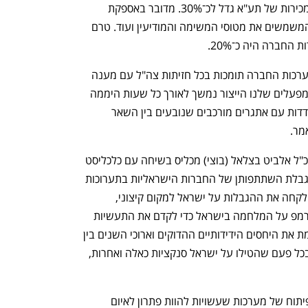
השלישי, חלקו של השוק ישראלי מכלל המכירות של תע"א גדל לכ־30%. מדובר באספקת 
טילים, מל"טים, מערכות מכ"ם, אמצעים המשמשים את מטוסי המשימה והמודיעין ועוד. טרם 
חברה היה כ־20%.
מנכ"ל תע"א בועז לוי אמר לכלכליסט כי מערכות החברה תומכות בכל חזיתות צה"ל עם מענה 
מהיר לצרכים המבצעיים שלו. "בחלק מהמפעלים שלנו הייצור נמשך לאורך כל שעות היממה 
מאז תחילת המלחמה, וזאת תוך כדי התמודדות עם אתגרים מורכבים שנובעים בין השאר 
מר.
לוי הצטרף לביקורת שהשמיע שלשום מנכ"ל אלביט בצלאל (בוצי) מכליס בשיחה עם כלכליסט 
על נשיא צרפת עמנואל מקרון בעקבות הגבלת השתתפותן של החברות הישראליות בתערוכות 
נפתח בכרטיסייה חדשה
נפתח בכרטיסייה חדשה
הנשק המתקיימות בארצו ואמר כי "צרפת לקחה את ההגבלות על ישראל למקום קיצוני, 
והמניעים לכך הם עסקיים. מקרון תופס טרמפ על המלחמה בישראל כדי לקדם את התעשיות 
הצרפתיות. ההתנהלות של מקרון לא הולמת את היחסים הידידותיים ההדוקים וארוכי השנים בין 
המדינות. עם זאת, ההיסטוריה הוכיחה שבכל פעם שהטילו על ישראל סנקציות כאלה ואחרות, 
הוא הוסיף כי צוותים בחברה שוקדים על פיתוח של מערכות שעשויות להוות פתרון לאיום 