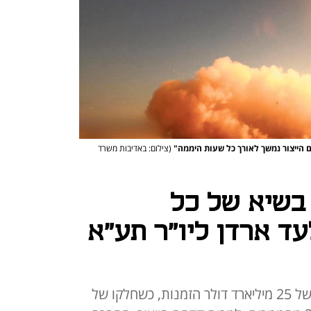
 הייצור נמשך לאורך כל שעות היממה"
(צילום: באדיבות משרד
בשיא של כל
עד ארדן ליו"ר תע"א
תע"א חתמה את הרבעון עם שיא של 25 מיליארד דולר הזמנות, כשחלקו של