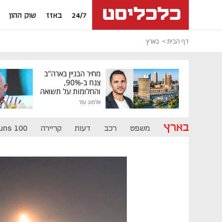
24/7
באזז
שוק ההון
דף הבית
בארץ
מחיר הבניין בארה"ב
צנח ב-90%,
והחלומות על תשואה
גבוהה התנפצו
אלמוג עזר
בארץ
משפט
רכב
דעות
קריירה
uns 100