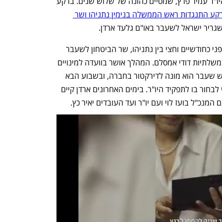
אתמול בפעם האחרונה תחת ניהולו של היו"ר עמיר פרץ, שמסיים כהונה של שלוש שנים. ברקע 
 על רקע התנגדות ראש הממשלה בנימין נתניהו ושר 
שגריר ישראל לשעבר באו"ם גלעד ארדן.
המינוי של ארדן ליו"ר החברה סוכם כבר לפני כחודשיים וחצי בין נתניהו, שר הביטחון לשעבר 
יואב גלנט והשר הממונה על החברות הממשלתיות דודי אמסלם. המהלך אושר בוועדה למינויים 
בכירים בחברות הממשלתיות, בסוף החודש שעבר הוא מונה לדירקטור בחברה, ובשבוע הבא 
חברי הדירקטוריון היו אמורים להתכנס כדי לבחור בו לתפקיד היו"ר. בימים האחרונים ארדן קיים 
המנכ"ל בועז לוי ועם יו"ר ועד העובדים יאיר כץ.