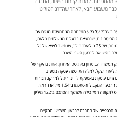
השוק הישראלי גדל מ־20% ל־30% מהמכירות. למרות קדחת הייצור, החברה
כבר משבוע הבא, לאחר שהדרג הפוליטי
ט
קצב הייצור המוגבר של מערכות לחימה עבור צה"ל על רקע המלחמה המתמשכת מנפח את 
 הביטחונית, שנמצאת בבעלות ממשלתית מלאה, 
 צבר הזמנות של 25 מיליארד דולר, שנחשב לשיא של כל 
לצבר חסר התקדים תרמו שתי הזמנות ענק ממשרד הביטחון באוגוסט האחרון, אחת בהיקף של 
כ־2 מיליארד דולר ושנייה בהיקף של כ־2 מיליארד שקל. לאלה התווספה עסקה נוספת, 
שהכניסה לה כמיליארד דולר ולפי פרסומים זרים עוסקת באספקת לווייני ריגול למרוקו. מכירות 
תע"א ברבעון השלישי עלו ב־16% לעומת הרבעון המקביל והסתכמו ב־1.54 מיליארד דולר. 
הרווח הנקי שלה זינק ברבעון ב־64% ביחס לתקופה המקבילה אשתקד והסתכם ב־122 מיליון 
הדיון בדירקטוריון תע"א שבו אושרו הדוחות הכספיים של החברה לרבעון השלישי התקיים 