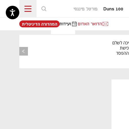
Duns 100
פורטל פיננסי
נפתח בכרטיסייה חדשה
הדואר האדום
ועידות
המהדורה הדיגיטלית
יכה לשלם
כישת
BASE: ההפסד
הרבעוני זינק ל-76