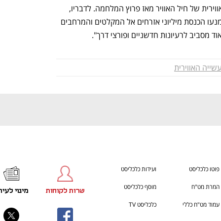
ענף במתח גבוה
מדברים כלכלה, עסקים ומה שב
הכטב"מים שמאתגר את מערך ההגנה האווירית של חיל האוויר מאז פרוץ המלחמה. לדבריו, 
"בתוך תקופה קצרה נציג את המענים שימנעו הכנסת מיליוני אזרחים אל המקלטים והמרחבים 
ד מסביב לרעיונות חדשניים ופורצי דרך".
ייה האווירית
פוטו כלכליסט
ועידות כלכליסט
המרת מט"ח
מוסף כלכליסט
שרות לקוחות
מינוי לעית
עמוד מט"ח כללי
כלכליסט TV