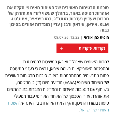
סוכנות הבטיחות האווירית של האיחוד האירופי הקלה את
אזהרות הטיסה באזור, במהלך שעשוי לזרז את חזרתן של
חברות שעדיין נעדרות מנתב"ג, כמו ריינאייר, איזיג'ט ו-
KLM. איראן, עיראק ולבנון עדיין מוגדרות אזורים בסיכון
גבוה
חופית כהן אולאי
|
13:22, 08.07.26
+
נקודות עיקריות
למרות האיומים שארה”ב ואיראן ממשיכות להטיח זו בזו 
נפתח בכרטיסייה חדשה
וההפגזות האמריקאיות בשטח איראן, נראה כי בענף התעופה 
פחות מתרשמים מההתחממות באזור. סוכנות הבטיחות האווירית 
של האיחוד האירופי (EASA) הודיעה היום (ד’) כי החליטה, 
בשיתוף עם הנציבות האירופית והמדינות החברות בה, להתאים 
את אזהרת אזורי הסכסוך של האיחוד האירופי עבור מפעילי 
טיסות במזרח התיכון, והקלה את האזהרות, בין היתר על 
השטח 
האווירי של ישראל
. 