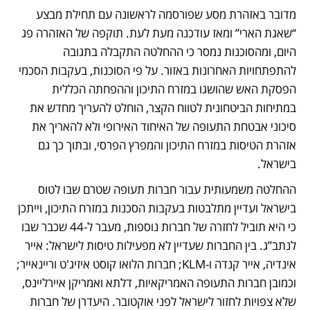
מדובר באזהרת מסע שפורסמה לראשונה עם תחילת מבצע 
“שאגת הארי” ומאז עודכנה מעת לעת. תוקפה של האזהרה פג 
היום, ומהסוכנות נמסר כי ההחלטה התקבלה בתגובה 
להתפתחויות האחרונות באזור. על פי הסוכנות, בעקבות הסכמי 
הפסקת האש שהושגו במזרח התיכון וההפחתה הכללית 
במתיחות הביטחונית לטווח הקצר, הוחלט להעריך מחדש את 
סיכוני אבטחת התעופה של האיחוד האירופי ולא להאריך את 
אזהרת הטיסות במזרח התיכון והמפרץ הפרסי, ובתוך כך גם 
בישראל. 
ההחלטה משמעותית עבור חברות תעופה שטרם שבו לטוס 
בישראל ועדיין מתלבטות בעקבות הסכנות במזרח התיכון, וייתכן 
כי היא תוביל לחזרה של חברות נוספות, מעבר ל-44 שכבר שבו 
לנתב”ג. בין החברות שעדיין לא מפעילות טיסות לישראל: אייר 
אינדיה, אייר קנדה ו-KLM; חברות הלואו קוסט איזיג'ט וריינאייר; 
וכמובן חברות התעופה האמריקאיות, דלתא ואמריקן איירליינס, 
שלא צפויות לחזור לישראל לפני אוקטובר. היעדרן של חברות 