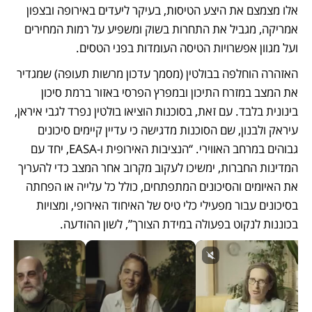
אלו מצמצם את היצע הטיסות, בעיקר ליעדים באירופה ובצפון 
אמריקה, מגביל את התחרות בשוק ומשפיע על רמות המחירים 
ועל מגוון אפשרויות הטיסה העומדות בפני הטסים.
האזהרה הוחלפה בבולטין (מסמך עדכון מרשות תעופה) שמגדיר 
את המצב במזרח התיכון ובמפרץ הפרסי באזור ברמת סיכון 
בינונית בלבד. עם זאת, בסוכנות הוציאו בולטין נפרד לגבי איראן, 
עיראק ולבנון, שם הסוכנות מדגישה כי עדיין קיימים סיכונים 
גבוהים במרחב האווירי. “הנציבות האירופית ו-EASA, יחד עם 
המדינות החברות, ימשיכו לעקוב מקרוב אחר המצב כדי להעריך 
את האיומים והסיכונים המתפתחים, כולל כל עלייה או הפחתה 
בסיכונים עבור מפעילי כלי טיס של האיחוד האירופי, ומצויות 
בכוננות לנקוט בפעולה במידת הצורך”, לשון ההודעה.