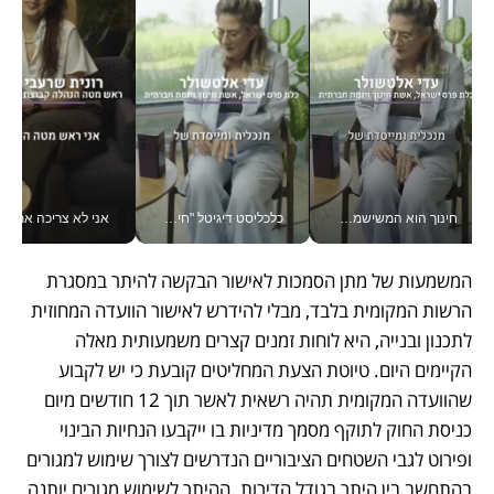
חינוך הוא המשישמה של החיים שלי - V
כלכליסט דיגיטל "חינוך הוא המשימה של החיים שלי"_v
אני לא צריכה את המשרד:
המשמעות של מתן הסמכות לאישור הבקשה להיתר במסגרת 
הרשות המקומית בלבד, מבלי להידרש לאישור הוועדה המחוזית 
לתכנון ובנייה, היא לוחות זמנים קצרים משמעותית מאלה 
הקיימים היום. טיוטת הצעת המחליטים קובעת כי יש לקבוע 
שהוועדה המקומית תהיה רשאית לאשר תוך 12 חודשים מיום 
כניסת החוק לתוקף מסמך מדיניות בו ייקבעו הנחיות הבינוי 
ופירוט לגבי השטחים הציבוריים הנדרשים לצורך שימוש למגורים 
בהתחשב בין היתר בגודל הדירות. ההיתר לשימוש מגורים יותנה 