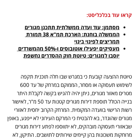
קראו עוד בכלכליסט:
מסתמן: עוד ועדה ממשלתית תתכנן מגורים
הממשלה בוחנת: הארכת תמ"א 38 תמורת 
תמריצים לפינוי בינוי
מעסיקים יפעילו אוטובוסים ו-50% מהמשרדים 
יוסבו למגורים: טיוטת חוק ההסדרים נחשפת
טיוטת ההצעה קובעת כי במגרש שבו חלה תוכנית תקפה 
לשימוש תעסוקה או מסחר, הממוקם במרחק של עד 600 
מטרים מאזור מגורים, ניתן יהיה להגיש בקשה לקבלת היתר 
בנייה הכולל תוספת דירות מגורים קטנות עד 50 מ"ר, לאישור 
רשות הרישוי בוועדה המקומית. המרחק הקרוב יחסית לאזורי 
מגורים שהוגדר, בא להבטיח כי המרקם העירוני לא ייפגע, באופן 
שבאזורי תעסוקה מובהקים, לא יתווספו לפתע דירות מגורים 
מרוחקות משכונות בהן קיימים שירותים לתושבים. התיקון, לא 