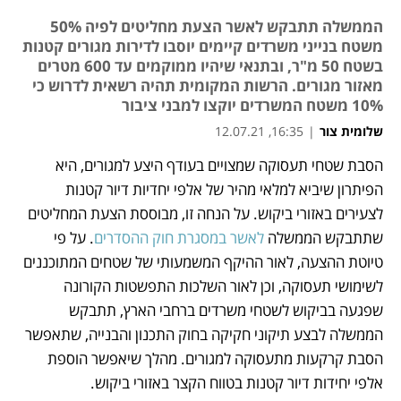
הממשלה תתבקש לאשר הצעת מחליטים לפיה 50%
משטח בנייני משרדים קיימים יוסבו לדירות מגורים קטנות
בשטח 50 מ"ר, ובתנאי שיהיו ממוקמים עד 600 מטרים
מאזור מגורים. הרשות המקומית תהיה רשאית לדרוש כי
10% משטח המשרדים יוקצו למבני ציבור
שלומית צור
|
16:35, 12.07.21
הסבת שטחי תעסוקה שמצויים בעודף היצע למגורים, היא 
נפתח בכרטיסייה חדשה
נפתח בכרטיסייה חדשה
נפתח בכרטיסייה חדשה
נפתח בכרטיסייה חדשה
הפיתרון שיביא למלאי מהיר של אלפי יחדיות דיור קטנות 
לצעירים באזורי ביקוש. על הנחה זו, מבוססת הצעת המחליטים 
שתתבקש הממשלה 
לאשר במסגרת חוק ההסדרים
. על פי 
טיוטת ההצעה, לאור ההיקף המשמעותי של שטחים המתוכננים 
לשימושי תעסוקה, וכן לאור השלכות התפשטות הקורונה 
שפגעה בביקוש לשטחי משרדים ברחבי הארץ, תתבקש 
הממשלה לבצע תיקוני חקיקה בחוק התכנון והבנייה, שתאפשר 
הסבת קרקעות מתעסוקה למגורים. מהלך שיאפשר הוספת 
אלפי יחידות דיור קטנות בטווח הקצר באזורי ביקוש.  