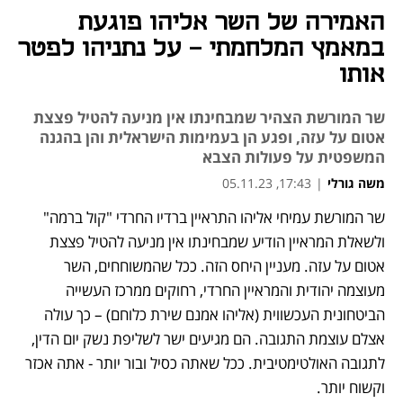
האמירה של השר אליהו פוגעת
במאמץ המלחמתי - על נתניהו לפטר
אותו
שר המורשת הצהיר שמבחינתו אין מניעה להטיל פצצת
אטום על עזה, ופגע הן בעמימות הישראלית והן בהגנה
המשפטית על פעולות הצבא
משה גורלי
|
17:43, 05.11.23
שר המורשת עמיחי אליהו התראיין ברדיו החרדי "קול ברמה" 
נפתח בכרטיסייה חדשה
ולשאלת המראיין הודיע שמבחינתו אין מניעה להטיל פצצת 
אטום על עזה. מעניין היחס הזה. ככל שהמשוחחים, השר 
מעוצמה יהודית והמראיין החרדי, רחוקים ממרכז העשייה 
הביטחונית העכשווית (אליהו אמנם שירת כלוחם) – כך עולה 
אצלם עוצמת התגובה. הם מגיעים ישר לשליפת נשק יום הדין, 
לתגובה האולטימטיבית. ככל שאתה כסיל ובור יותר - אתה אכזר 
וקשוח יותר. 