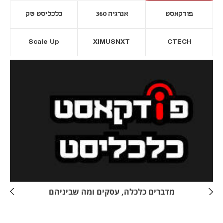
פודקאסט
אנרגיה 360
כלכליסט טק
Scale Up
XIMUSNXT
CTECH
יסייה חדשה
נפתח בכרטיסייה חדשה
מדברים כלכלה, עסקים ומה שביניהם