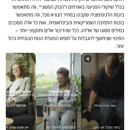
בגלל שיקולי הפגיעה באזרחים ו"הנזק המשני". וזה מתאפשר 
בזכות הלגיטימציה שקנינו במחיר הנורא מכל, וזה מתאפשר 
בזכות התמיכה האמריקאית והבינלאומית. ואת כל אלה מסכנים 
כסילים מסוגו של אליהו. ככל שהדיבור אלים ותוקפני יותר – 
הסיכוי שניחשף להגבלות על חופש הפעלת הכוח הנוכחית גדול 
יותר. 
בתור מנכל אני מקבל מאות החלטות ביום, וה- Galaxy Z Fold8 Ultra עוזר לי לחתוך אותן מהר יותר_v
כלכליסט דיגיטל "חינוך הוא המשימה של החיים שלי"_v
אין שעה שלא התעסקתי במשבר - טל אלכסנדרוביץ’ שגב מנהלת משברים