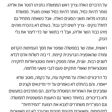
על הדברים האלה צריך ראש הממשלה נתניהו לפטר את אליהו. 
מותר להיות כסיל, מותר להיות כסיל שאינו מועיל. ממשלת 
נתניהו מלאה משני הסוגים האלה. אבל כשאתה מתחיל גם 
לחולל נזקים - צריך לשים לכך גבול. בעולם לא בהכרח מזהים 
מיהו כבוד השר אליהו, אבל די בתואר שר כדי ליצור את גלי 
הנזק. 
ראשית, אתה שר בממשלה שמפר את מסך העמימות הקדוש 
ומודה שהאופציה הגרעינית קיימת. די בזה לשלוח אדם לכלא 
לשנים רבות. שנית, אתה מספק ראיות פוטנציאליות לחקירה 
פוטנציאלית שאולי תתקיים פעם לגבי פשעי מלחמה.
כל הדיבורים האלה על מחיקת עזה, על נקמה, מוטב שלא 
ייאמרו. והם בהחלט לא נאמרים על ידי מדינאים וקצינים 
שמבינים את האחריות המוטלת עליהם. הם מתרכזים במעשים 
ולא בדיבורים. במיוחד כאשר גם היועצת המשפטית לממשלה 
וגם הפצ"רית משחררים לצבא את רצועת "המידתיות" 
למקסימום, ומאשרים תקיפת מטרות שבעבר לא היו מאושרות 