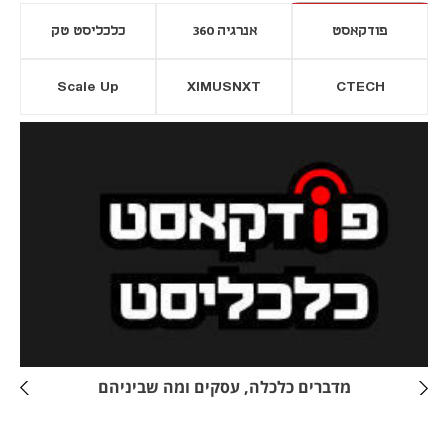
פודקאסט
אנרגיה 360
כלכליסט טק
Scale Up
XIMUSNXT
CTECH
יסייה חדשה
נפתח בכרטיסייה חדשה
מדברים כלכלה, עסקים ומה שביניהם