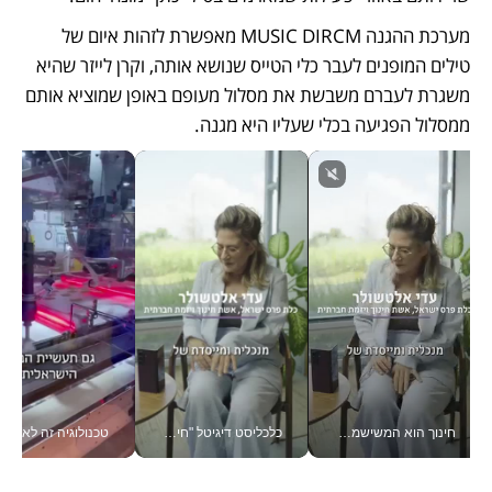
מערכת ההגנה MUSIC DIRCM מאפשרת לזהות איום של 
טילים המופנים לעבר כלי הטייס שנושא אותה, וקרן לייזר שהיא 
משגרת לעברם משבשת את מסלול מעופם באופן שמוציא אותם 
ממסלול הפגיעה בכלי שעליו היא מגנה.
חינוך הוא המשישמה של החיים שלי - V
כלכליסט דיגיטל "חינוך הוא המשימה של החיים שלי"_v
טכנולוגיה זה לא רק בהייטק: גם תעשיי