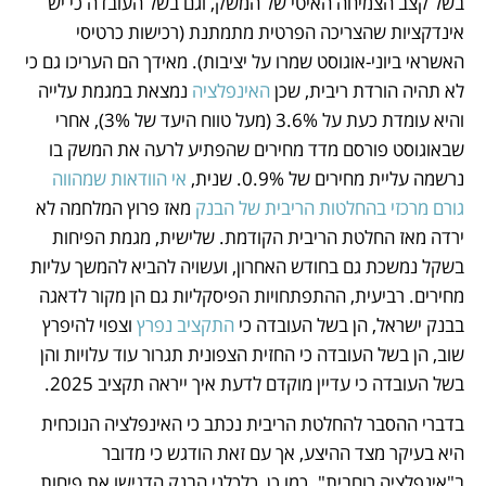
בשל קצב הצמיחה האיטי של המשק, וגם בשל העובדה כי יש 
אינדקציות שהצריכה הפרטית מתמתנת (רכישות כרטיסי 
האשראי ביוני-אוגוסט שמרו על יציבות). מאידך הם העריכו גם כי 
לא תהיה הורדת ריבית, שכן 
האינפלציה
 נמצאת במגמת עלייה 
והיא עומדת כעת על 3.6% (מעל טווח היעד של 3%), אחרי 
שבאוגוסט פורסם מדד מחירים שהפתיע לרעה את המשק בו 
נרשמה עליית מחירים של 0.9%. שנית, 
אי הוודאות שמהווה 
גורם מרכזי בהחלטות הריבית של הבנק 
מאז פרוץ המלחמה לא 
ירדה מאז החלטת הריבית הקודמת. שלישית, מגמת הפיחות 
בשקל נמשכת גם בחודש האחרון, ועשויה להביא להמשך עליות 
מחירים. רביעית, ההתפתחויות הפיסקליות גם הן מקור לדאגה 
בבנק ישראל, הן בשל העובדה כי
 התקציב נפרץ
 וצפוי להיפרץ 
שוב, הן בשל העובדה כי החזית הצפונית תגרור עוד עלויות והן 
בשל העובדה כי עדיין מוקדם לדעת איך ייראה תקציב 2025.
בדברי ההסבר להחלטת הריבית נכתב כי האינפלציה הנוכחית 
היא בעיקר מצד ההיצע, אך עם זאת הודגש כי מדובר 
ב"אינפלציה רוחבית". כמו כן, כלכלני הבנק הדגישו את פיחות 