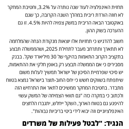
תחזית האינפלציה לעוד שנה נותרה על 3.2%, וחטיבת המחקר 
לא חוזה הורדת ריבית במהלך השנה הקרובה, כך שגם 
באוקטובר הבאה הריבית במשק צפויה להיות 4.5%. זו גם 
ההערכה בשוק ההון.  
חשוב להדגיש כי תחזיות אלו יוצאות מנקודת הנחה שהמלחמה 
לא תתארך ותתרחב מעבר לתחילת 2025, ושהממשלה תבצע 
בתקציב הקרוב התאמות בהיקף של 30 מיליארד שקל. בבנק 
מסבירים כי אם הממשלה תבצע רק באופן חלקי את ההתאמות, 
יש סיכוי שפרמיית הסיכון של ישראל תמשיך לעלות משום 
שיתפתח בשווקים חשש כי יחס החוב-תוצר בישראל נמצא בטווח 
מתבדר. בחטיבת המחקר ממשיכים לתאר את התרחיש הזה 
ולכתוב כי במקרה כזה "גם תוואי הצמיחה של המשק עשוי 
להיפגע גם בטווח הארוך, השקל ייחלש, יתגברו הלחצים 
האינפלציוניים וזה יבוא לידי ביטי בריביות גבוהות".
הנגיד: "לבטל פעילות של משרדים 