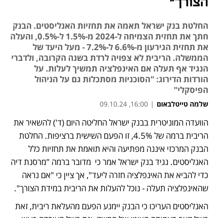
הצורך"
החלטת בנק ישראל תאמה את תחזיות האנליסטים. הבנק
חתך את תחזית הצמיחה ל-2024 מ-1.5% ל-0.5%, והעלה
את תחזית הגירעון מ-6.6% ל-7.2% - מעל היעד של
הממשלה. הריבית לא צפויה לרדת בשנה הקרובה, ולדברי
הנגיד אף תעלה אם האינפלציה תמשיך לעלות. על
הורדות הדירוג: "הסוכניות מסתכלות גם על הניהול
הפיסקלי"
שלמה טייטלבאום
|
16:00, 09.10.24
הוועדה המוניטרית בבנק ישראל החליטה היום (ד') להשאיר את 
נפתח בכרטיסייה חדשה
נפתח בכרטיסייה חדשה
נפתח בכרטיסייה חדשה
נפתח בכרטיסייה חדשה
נפתח בכרטיסייה חדשה
הריבית ברמה של 4.5%, זו הפעם השישית ברציפות. החלטת 
הבנק המרכזי איננה מפתיעה והיא תואמת את תחזיות כלל 
האנליסטים. נגיד בנק ישראל אמר כי  מדובר ברמה "מרסנת דיה 
כדי להביא את האינפלציה חזרה ליעד", אך ציין כי "אם נראה 
שהאינפלציה תעלה - נוכל להעלות את הריבית במידת הצורך".
האנליסטים העריכו כי הבנק יימנע הפעם מהעלאת ריבית, זאת 