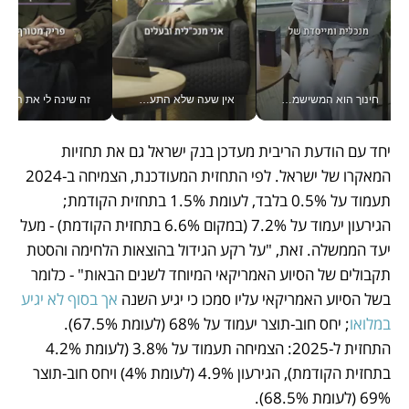
חינוך הוא המשישמה של החיים שלי - V
אין שעה שלא התעסקתי במשבר - טל אלכסנדרוביץ’ שגב מנהלת משברים תקשורתיים מכל מקום עם ה- Galaxy Z Fold8 Ultra שלה_v
זה שינה לי את החיים: 
יחד עם הודעת הריבית מעדכן בנק ישראל גם את תחזיות 
המאקרו של ישראל. לפי התחזית המעודכנת, הצמיחה ב-2024 
תעמוד על 0.5% בלבד, לעומת 1.5% בתחזית הקודמת; 
הגירעון יעמוד על 7.2% (במקום 6.6% בתחזית הקודמת) - מעל 
יעד הממשלה. זאת, "על רקע הגידול בהוצאות הלחימה והסטת 
תקבולים של הסיוע האמריקאי המיוחד לשנים הבאות" - כלומר 
בשל הסיוע האמריקאי עליו סמכו כי יגיע השנה 
אך בסוף לא יגיע 
במלואו
; יחס חוב-תוצר יעמוד על 68% (לעומת 67.5%). 
התחזית ל-2025: הצמיחה תעמוד על 3.8% (לעומת 4.2% 
בתחזית הקודמת), הגירעון 4.9% (לעומת 4%) ויחס חוב-תוצר 
69% (לעומת 68.5%).