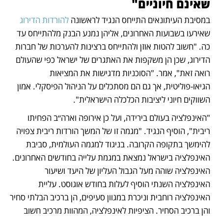
שאינם חיוניים"
במסיבת העיתונאים התייחס הנגיד לראשונה 
להורדות הדירוג
שאירעו בשבועות האחרונים, אליהן נמנע הבנק מלהתייחס עד 
כה. "חשוב להטות אוזן ולהתייחס ברצינות להערכות של חברות 
הדירוג, שכן הן משקפות את האתגרים של ישראל כפי שהעולם 
רואה זאת", אמר. "הסוכניות מדגישות את המציאות 
הגיאו-פוליטית, אך גם הם מסתכלים על הניהול הפיסקלי. אמון 
השווקים חיוני ליציבות הכלכלה הישראלית". 
"האינפלציה בעולם בירידה, ועל כן אירופה וארה״ב הפחיתו 
ריבית", הוסיף הנגיד. "מגמה זו של המשך הורדות ריבית צפויה 
להימשך בתקופה הקרובה. בניגוד למגמה העולמית, סביבת 
האינפלציה בישראל נמצאת במגמת עלייה בחודשים האחרונים. 
האינפלציה שוהה מעל הגבול העליון של היעד ושיעור 
האינפלציה השנתי הוסיף לעלות בחודש אוגוסט. עליית 
האינפלציה רוחבית וניכרת במגוון סעיפים, הן ברכיב הבלתי סחיר 
והן ברכיב הסחיר. הציפיות לאינפלציה, המהוות מרכיב חשוב 