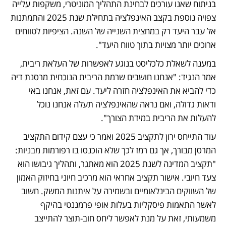
בניתוח שאנו עורכים לבחינת התהליך המוניטרי, משקפות עלייה 
צפויה נוספת בקצב האינפלציה בתחילת שנת 2025 והתמתנות 
אל עבר היעד רק במחצית השנייה של השנה. הציפיות לטווחים 
ארוכים יותר מצויות בתוך טווח היעד".
במענה לשאלת כלכליסט בנוגע לאפשרות של העלאת ריבית, 
אמר הנגיד: "אנחנו חושבים שרמת הריבית הנוכחית מרסנת דיה 
כדי להביא את האינפלציה חזרה ליעד. עם זאת, אנחנו באי 
ודאות גדולה, ואם נראה שהאינפלציה תעלה אנחנו נוכל 
להעלות את הריבית במידת הצורך".
עוד התייחס ירון לתקציב 2025 ואמר כי עצם קידום התקציב 
המרסן מבורך, אך גם רמז לכך שלא הוכנסו בו רפורמות מבניות: 
"תקציב המדינה לשנת 2025 הוא מאתגר, ותהליך גיבושו הוא 
צעד חיובי. אישור תקציב אחראי הוא מרכיב חיוני בחיזוק האמון 
של השווקים הבינלאומיים ובשמירה על איתנות המשק. חשוב 
לאשר התאמות פיסקליות בעלות אופי פרמננטי בהיקף 
משמעותי, זאת על מנת לאפשר ליחס חוב-תוצר להתייצב 