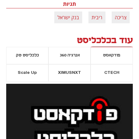
תגיות
צריכה
ריבית
בנק ישראל
עוד בכלכליסט
פודקאסט
אנרגיה 360
כלכליסט טק
Scale Up
XIMUSNXT
CTECH
יסייה חדשה
נפתח בכרטיסייה חדשה