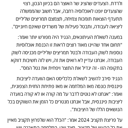
ולרדת. הצעדים שהציג שר האוצר הם בכיוון הנכון, רצוי 
שהצעדים יופנו לאוכלוסיה רחבה, אבל חשוב שהממשלה 
תתעדף הוצאות תומכות צמיחה, תצמצם תמריצים שליליים 
ליציאה לעבודה, ותבטל פעילות של משרדים שאינם חיוניים".
במענה לשאלת העיתונאים, הנגיד היה מפורש יותר ואמר: 
"תחום אחד שהיינו מאוד רוצים לראות זו הכנסת אוכלוסיות 
נוספות לשוק העבודה ולבטל תמריצים שליליים מכניסה לשוק 
העבודה. אנחנו עדיין לא רואים את זה, ויש לזה חשיבות דווקא 
בתקופה הזו - זה יגדיל את התוצר ויפחית את נטל המס". 
הנגיד סירב להשיב לשאלת כלכליסט האם הוועדה ליציבות 
פיננסית כונסה מאז המלחמה או מאז פתיחת החזית הצפונית, 
ואמר: "אנחנו לא נוטים לדבר על מה קורה או לא קורה בוועדה 
ליציבות פיננסית, אבל אנחנו מנטרים כל הזמן את השווקים בכל 
הנושאים הללו של היציבות".
על פריצת תקציב 2024 אמר: "הכלל הוא שלפרוץ תקציב מאיין 
את כל הרעיון של תקציב. מצד שני, המלחמה התארכה ויש 